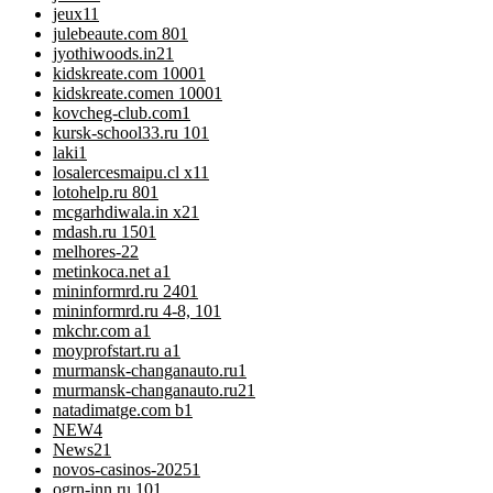
jeux1
1
julebeaute.com 80
1
jyothiwoods.in2
1
kidskreate.com 1000
1
kidskreate.comen 1000
1
kovcheg-club.com
1
kursk-school33.ru 10
1
laki
1
losalercesmaipu.cl x1
1
lotohelp.ru 80
1
mcgarhdiwala.in x2
1
mdash.ru 150
1
melhores-2
2
metinkoca.net a
1
mininformrd.ru 240
1
mininformrd.ru 4-8, 10
1
mkchr.com a
1
moyprofstart.ru a
1
murmansk-changanauto.ru
1
murmansk-changanauto.ru2
1
natadimatge.com b
1
NEW
4
News
21
novos-casinos-2025
1
ogrn-inn.ru 10
1