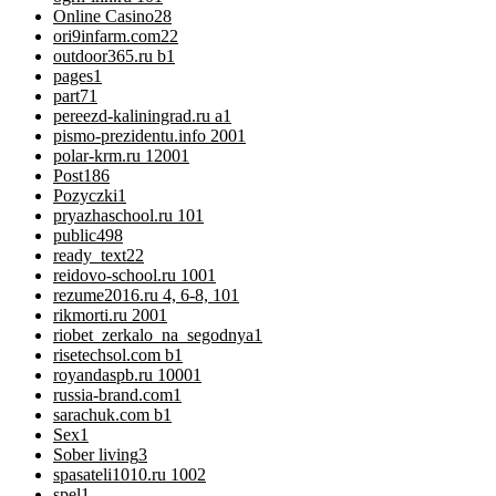
Online Casino
28
ori9infarm.com2
2
outdoor365.ru b
1
pages
1
part7
1
pereezd-kaliningrad.ru a
1
pismo-prezidentu.info 200
1
polar-krm.ru 1200
1
Post
186
Pozyczki
1
pryazhaschool.ru 10
1
public
498
ready_text
22
reidovo-school.ru 100
1
rezume2016.ru 4, 6-8, 10
1
rikmorti.ru 200
1
riobet_zerkalo_na_segodnya
1
risetechsol.com b
1
royandaspb.ru 1000
1
russia-brand.com
1
sarachuk.com b
1
Sex
1
Sober living
3
spasateli1010.ru 100
2
spel
1