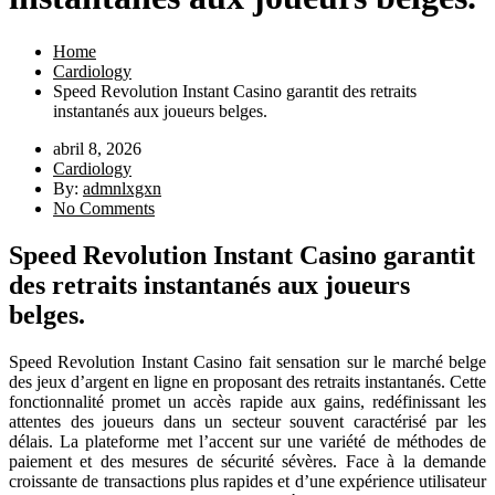
Home
Cardiology
Speed Revolution Instant Casino garantit des retraits
instantanés aux joueurs belges.
abril 8, 2026
Cardiology
By:
admnlxgxn
No Comments
Speed Revolution Instant Casino garantit
des retraits instantanés aux joueurs
belges.
Speed Revolution Instant Casino fait sensation sur le marché belge
des jeux d’argent en ligne en proposant des retraits instantanés. Cette
fonctionnalité promet un accès rapide aux gains, redéfinissant les
attentes des joueurs dans un secteur souvent caractérisé par les
délais. La plateforme met l’accent sur une variété de méthodes de
paiement et des mesures de sécurité sévères. Face à la demande
croissante de transactions plus rapides et d’une expérience utilisateur