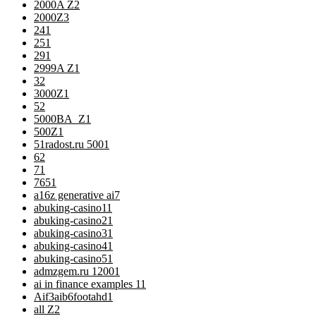
2000A Z
2
2000Z
3
24
1
25
1
29
1
2999A Z
1
3
2
3000Z
1
5
2
5000BA_Z
1
500Z
1
51radost.ru 500
1
6
2
7
1
76
51
a16z generative ai
7
abuking-casino1
1
abuking-casino2
1
abuking-casino3
1
abuking-casino4
1
abuking-casino5
1
admzgem.ru 1200
1
ai in finance examples 1
1
Aif3aib6footahd
1
all Z
2