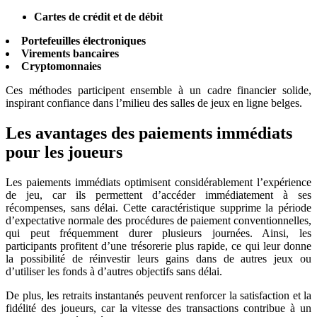
Cartes de crédit et de débit
Portefeuilles électroniques
Virements bancaires
Cryptomonnaies
Ces méthodes participent ensemble à un cadre financier solide,
inspirant confiance dans l’milieu des salles de jeux en ligne belges.
Les avantages des paiements immédiats
pour les joueurs
Les paiements immédiats optimisent considérablement l’expérience
de jeu, car ils permettent d’accéder immédiatement à ses
récompenses, sans délai. Cette caractéristique supprime la période
d’expectative normale des procédures de paiement conventionnelles,
qui peut fréquemment durer plusieurs journées. Ainsi, les
participants profitent d’une trésorerie plus rapide, ce qui leur donne
la possibilité de réinvestir leurs gains dans de autres jeux ou
d’utiliser les fonds à d’autres objectifs sans délai.
De plus, les retraits instantanés peuvent renforcer la satisfaction et la
fidélité des joueurs, car la vitesse des transactions contribue à un