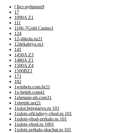
! Без рубрики
9
1
7
1090A Z
1
11
1
1166-7Gold Casino
1
12
4
12-shkola.ru2
1
12dekabrya.ru
1
14
1
1450A Z
3
1480A Z
1
1500A Z
4
1500BZ
1
17
1
18
2
1winbets.com.br2
1
1x-betph.com4
1
1xbetapp-ph.com3
1
1xbetph.net2
1
1xslot.beregaevo.ru 10
1
1xslots-oficialnyy-vhod.ru 10
1
1xslots-vhod-zerkalo.ru 10
1
1xslots-vhod.ru 100
1
1xslots-zerkalo-skachat.ru 10
1