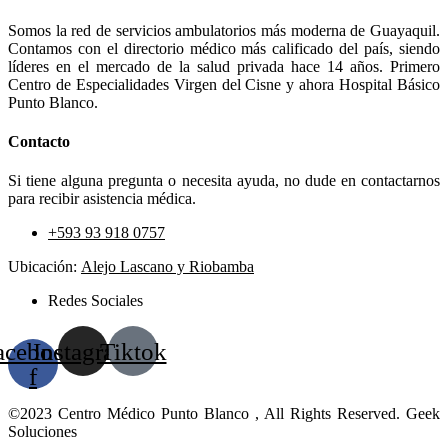
Somos la red de servicios ambulatorios más moderna de Guayaquil.
Contamos con el directorio médico más calificado del país, siendo
líderes en el mercado de la salud privada hace 14 años. Primero
Centro de Especialidades Virgen del Cisne y ahora Hospital Básico
Punto Blanco.
Contacto
Si tiene alguna pregunta o necesita ayuda, no dude en contactarnos
para recibir asistencia médica.
+593 93 918 0757
Ubicación:
Alejo Lascano y Riobamba
Redes Sociales
acebook-
Instagram
Tiktok
f
©2023 Centro Médico Punto Blanco , All Rights Reserved. Geek
Soluciones