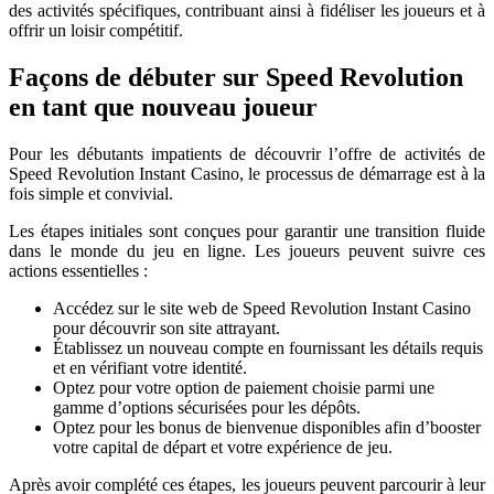
des activités spécifiques, contribuant ainsi à fidéliser les joueurs et à
offrir un loisir compétitif.
Façons de débuter sur Speed Revolution
en tant que nouveau joueur
Pour les débutants impatients de découvrir l’offre de activités de
Speed Revolution Instant Casino, le processus de démarrage est à la
fois simple et convivial.
Les étapes initiales sont conçues pour garantir une transition fluide
dans le monde du jeu en ligne. Les joueurs peuvent suivre ces
actions essentielles :
Accédez sur le site web de Speed Revolution Instant Casino
pour découvrir son site attrayant.
Établissez un nouveau compte en fournissant les détails requis
et en vérifiant votre identité.
Optez pour votre option de paiement choisie parmi une
gamme d’options sécurisées pour les dépôts.
Optez pour les bonus de bienvenue disponibles afin d’booster
votre capital de départ et votre expérience de jeu.
Après avoir complété ces étapes, les joueurs peuvent parcourir à leur