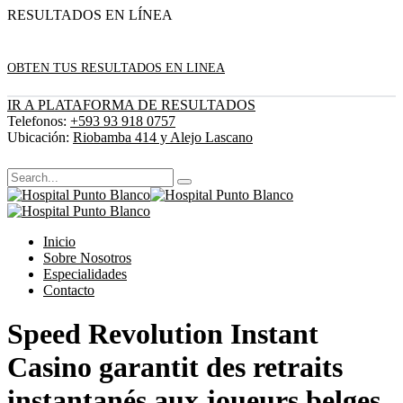
RESULTADOS EN LÍNEA
OBTEN TUS RESULTADOS EN LINEA
IR A PLATAFORMA DE RESULTADOS
Telefonos:
+593 93 918 0757
Ubicación:
Riobamba 414 y Alejo Lascano
Inicio
Sobre Nosotros
Especialidades
Contacto
Speed Revolution Instant
Casino garantit des retraits
instantanés aux joueurs belges.