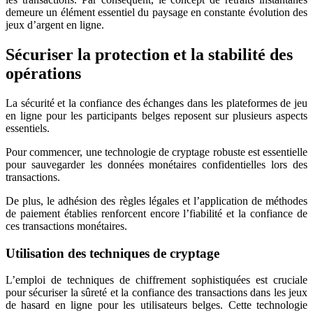
demeure un élément essentiel du paysage en constante évolution des
jeux d’argent en ligne.
Sécuriser la protection et la stabilité des
opérations
La sécurité et la confiance des échanges dans les plateformes de jeu
en ligne pour les participants belges reposent sur plusieurs aspects
essentiels.
Pour commencer, une technologie de cryptage robuste est essentielle
pour sauvegarder les données monétaires confidentielles lors des
transactions.
De plus, le adhésion des règles légales et l’application de méthodes
de paiement établies renforcent encore l’fiabilité et la confiance de
ces transactions monétaires.
Utilisation des techniques de cryptage
L’emploi de techniques de chiffrement sophistiquées est cruciale
pour sécuriser la sûreté et la confiance des transactions dans les jeux
de hasard en ligne pour les utilisateurs belges. Cette technologie