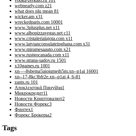
vodka-zerkalo.ru 10
1
webnearly.com z2
1
what does nlu mean 8
1
wicker.am x3
1
wreckedparis.com 1000
1
www.3plusplus.net x1
1
www.albopizzavegas.net c1
1
www.cristalerialajota.com x1
1
www.latvianconsulateinghana.com x3
1
www.miramesaauto.com x2
1
www.rustgocanada.com x1
1
www.strana-sadov.ru 150
1
x10games.ru 100
1
xn—-8sbema5aioiqmeih5m.xn--p1ai 1600
1
xn--17-8kc3bfr2e.xn--p1ai 4, 6-8
1
zants.ru 10
1
Αποκλειστικά Παιχνίδια
1
Микрокредит
11
Новости Криптовалют
2
Новости Форекс
3
Финтех
1
Форекс Брокеры
2
Tags