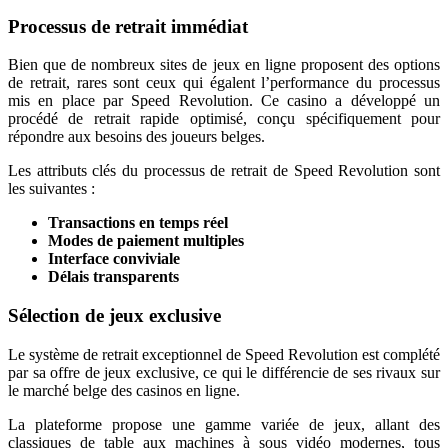
Processus de retrait immédiat
Bien que de nombreux sites de jeux en ligne proposent des options
de retrait, rares sont ceux qui égalent l’performance du processus
mis en place par Speed Revolution. Ce casino a développé un
procédé de retrait rapide optimisé, conçu spécifiquement pour
répondre aux besoins des joueurs belges.
Les attributs clés du processus de retrait de Speed Revolution sont
les suivantes :
Transactions en temps réel
Modes de paiement multiples
Interface conviviale
Délais transparents
Sélection de jeux exclusive
Le système de retrait exceptionnel de Speed Revolution est complété
par sa offre de jeux exclusive, ce qui le différencie de ses rivaux sur
le marché belge des casinos en ligne.
La plateforme propose une gamme variée de jeux, allant des
classiques de table aux machines à sous vidéo modernes, tous