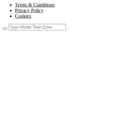
Terms & Conditions
Privacy Policy
Cookies