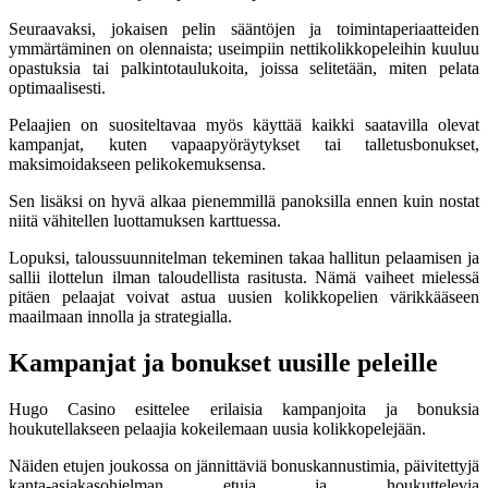
Seuraavaksi, jokaisen pelin sääntöjen ja toimintaperiaatteiden
ymmärtäminen on olennaista; useimpiin nettikolikkopeleihin kuuluu
opastuksia tai palkintotaulukoita, joissa selitetään, miten pelata
optimaalisesti.
Pelaajien on suositeltavaa myös käyttää kaikki saatavilla olevat
kampanjat, kuten vapaapyöräytykset tai talletusbonukset,
maksimoidakseen pelikokemuksensa.
Sen lisäksi on hyvä alkaa pienemmillä panoksilla ennen kuin nostat
niitä vähitellen luottamuksen karttuessa.
Lopuksi, taloussuunnitelman tekeminen takaa hallitun pelaamisen ja
sallii ilottelun ilman taloudellista rasitusta. Nämä vaiheet mielessä
pitäen pelaajat voivat astua uusien kolikkopelien värikkääseen
maailmaan innolla ja strategialla.
Kampanjat ja bonukset uusille peleille
Hugo Casino esittelee erilaisia kampanjoita ja bonuksia
houkutellakseen pelaajia kokeilemaan uusia kolikkopelejään.
Näiden etujen joukossa on jännittäviä bonuskannustimia, päivitettyjä
kanta-asiakasohjelman etuja ja houkuttelevia