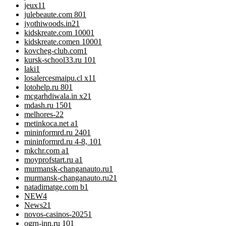
jeux1
1
julebeaute.com 80
1
jyothiwoods.in2
1
kidskreate.com 1000
1
kidskreate.comen 1000
1
kovcheg-club.com
1
kursk-school33.ru 10
1
laki
1
losalercesmaipu.cl x1
1
lotohelp.ru 80
1
mcgarhdiwala.in x2
1
mdash.ru 150
1
melhores-2
2
metinkoca.net a
1
mininformrd.ru 240
1
mininformrd.ru 4-8, 10
1
mkchr.com a
1
moyprofstart.ru a
1
murmansk-changanauto.ru
1
murmansk-changanauto.ru2
1
natadimatge.com b
1
NEW
4
News
21
novos-casinos-2025
1
ogrn-inn.ru 10
1