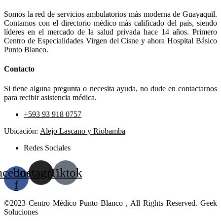
Somos la red de servicios ambulatorios más moderna de Guayaquil.
Contamos con el directorio médico más calificado del país, siendo
líderes en el mercado de la salud privada hace 14 años. Primero
Centro de Especialidades Virgen del Cisne y ahora Hospital Básico
Punto Blanco.
Contacto
Si tiene alguna pregunta o necesita ayuda, no dude en contactarnos
para recibir asistencia médica.
+593 93 918 0757
Ubicación:
Alejo Lascano y Riobamba
Redes Sociales
acebook-
Instagram
Tiktok
f
©2023 Centro Médico Punto Blanco , All Rights Reserved. Geek
Soluciones