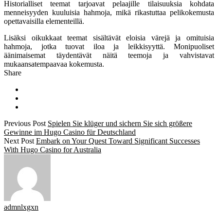
Historialliset teemat tarjoavat pelaajille tilaisuuksia kohdata
menneisyyden kuuluisia hahmoja, mikä rikastuttaa pelikokemusta
opettavaisilla elementeillä.
Lisäksi oikukkaat teemat sisältävät eloisia värejä ja omituisia
hahmoja, jotka tuovat iloa ja leikkisyyttä. Monipuoliset
äänimaisemat täydentävät näitä teemoja ja vahvistavat
mukaansatempaavaa kokemusta.
Share
Previous Post
Spielen Sie klüger und sichern Sie sich größere
Gewinne im Hugo Casino für Deutschland
Next Post
Embark on Your Quest Toward Significant Successes
With Hugo Casino for Australia
admnlxgxn