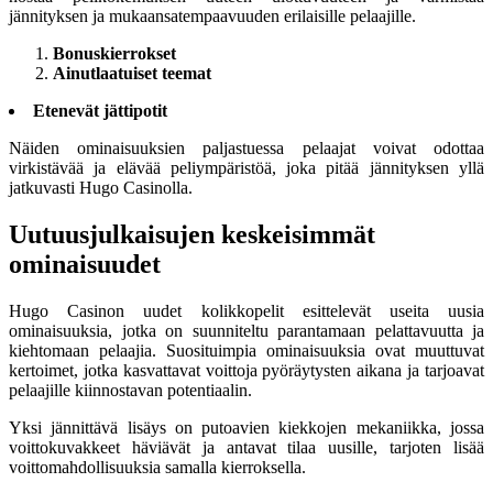
jännityksen ja mukaansatempaavuuden erilaisille pelaajille.
Bonuskierrokset
Ainutlaatuiset teemat
Etenevät jättipotit
Näiden ominaisuuksien paljastuessa pelaajat voivat odottaa
virkistävää ja elävää peliympäristöä, joka pitää jännityksen yllä
jatkuvasti Hugo Casinolla.
Uutuusjulkaisujen keskeisimmät
ominaisuudet
Hugo Casinon uudet kolikkopelit esittelevät useita uusia
ominaisuuksia, jotka on suunniteltu parantamaan pelattavuutta ja
kiehtomaan pelaajia. Suosituimpia ominaisuuksia ovat muuttuvat
kertoimet, jotka kasvattavat voittoja pyöräytysten aikana ja tarjoavat
pelaajille kiinnostavan potentiaalin.
Yksi jännittävä lisäys on putoavien kiekkojen mekaniikka, jossa
voittokuvakkeet häviävät ja antavat tilaa uusille, tarjoten lisää
voittomahdollisuuksia samalla kierroksella.