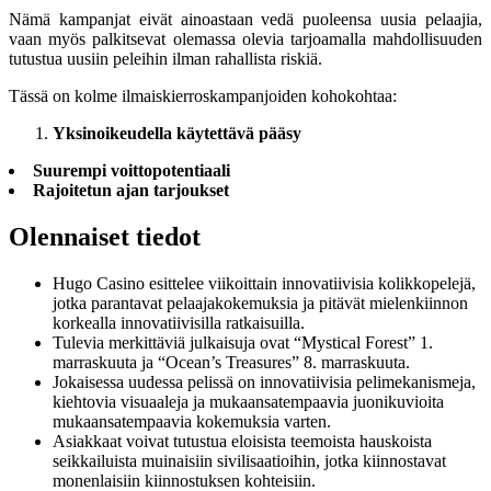
Nämä kampanjat eivät ainoastaan vedä puoleensa uusia pelaajia,
vaan myös palkitsevat olemassa olevia tarjoamalla mahdollisuuden
tutustua uusiin peleihin ilman rahallista riskiä.
Tässä on kolme ilmaiskierroskampanjoiden kohokohtaa:
Yksinoikeudella käytettävä pääsy
Suurempi voittopotentiaali
Rajoitetun ajan tarjoukset
Olennaiset tiedot
Hugo Casino esittelee viikoittain innovatiivisia kolikkopelejä,
jotka parantavat pelaajakokemuksia ja pitävät mielenkiinnon
korkealla innovatiivisilla ratkaisuilla.
Tulevia merkittäviä julkaisuja ovat “Mystical Forest” 1.
marraskuuta ja “Ocean’s Treasures” 8. marraskuuta.
Jokaisessa uudessa pelissä on innovatiivisia pelimekanismeja,
kiehtovia visuaaleja ja mukaansatempaavia juonikuvioita
mukaansatempaavia kokemuksia varten.
Asiakkaat voivat tutustua eloisista teemoista hauskoista
seikkailuista muinaisiin sivilisaatioihin, jotka kiinnostavat
monenlaisiin kiinnostuksen kohteisiin.