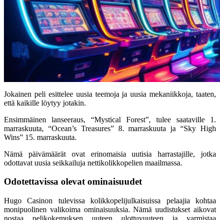
Jokainen peli esittelee uusia teemoja ja uusia mekaniikkoja, taaten,
että kaikille löytyy jotakin.
Ensimmäinen lanseeraus, “Mystical Forest”, tulee saataville 1.
marraskuuta, “Ocean’s Treasures” 8. marraskuuta ja “Sky High
Wins” 15. marraskuuta.
Nämä päivämäärät ovat erinomaisia uutisia harrastajille, jotka
odottavat uusia seikkailuja nettikolikkopelien maailmassa.
Odotettavissa olevat ominaisuudet
Hugo Casinon tulevissa kolikkopelijulkaisuissa pelaajia kohtaa
monipuolinen valikoima ominaisuuksia. Nämä uudistukset aikovat
nostaa pelikokemuksen uuteen ulottuvuuteen ja varmistaa