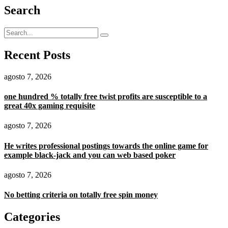
Search
Recent Posts
agosto 7, 2026
one hundred % totally free twist profits are susceptible to a
great 40x gaming requisite
agosto 7, 2026
He writes professional postings towards the online game for
example black-jack and you can web based poker
agosto 7, 2026
No betting criteria on totally free spin money
Categories