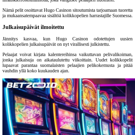
Nämä pelit osoittavat Hugo Casinon sitoutumista tarjoamaan tuoretta
ja mukaansatempaavaa sisältöä kolikkopelien harrastajille Suomessa.
Julkaisupäivät ilmoitettu
Jännitys kasvaa, kun Hugo Casinon odotettujen uusien
kolikkopelien julkaisupäivät on nyt virallisesti julkistettu.
Pelaajat voivat kirjata kalentereihinsa vaikuttavan pelivalikoiman,
jonka julkaisuja on aikataulutettu viikoittain. Uudet kolikkopelit
lupaavat parantaa suomalaisten pelaajien pelikokemusta ja pitää
vauhdin yllä koko kuukauden ajan.