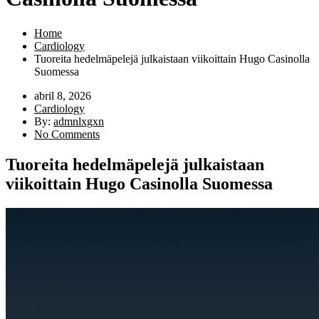
Home
Cardiology
Tuoreita hedelmäpelejä julkaistaan viikoittain Hugo Casinolla
Suomessa
abril 8, 2026
Cardiology
By:
admnlxgxn
No Comments
Tuoreita hedelmäpelejä julkaistaan
viikoittain Hugo Casinolla Suomessa