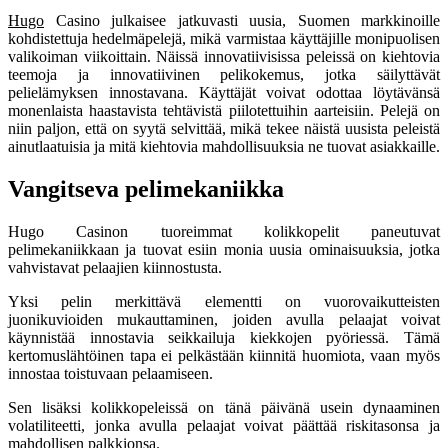
Hugo
Casino julkaisee jatkuvasti uusia, Suomen markkinoille
kohdistettuja hedelmäpelejä, mikä varmistaa käyttäjille monipuolisen
valikoiman viikoittain. Näissä innovatiivisissa peleissä on kiehtovia
teemoja ja innovatiivinen pelikokemus, jotka säilyttävät
pelielämyksen innostavana. Käyttäjät voivat odottaa löytävänsä
monenlaista haastavista tehtävistä piilotettuihin aarteisiin. Pelejä on
niin paljon, että on syytä selvittää, mikä tekee näistä uusista peleistä
ainutlaatuisia ja mitä kiehtovia mahdollisuuksia ne tuovat asiakkaille.
Vangitseva pelimekaniikka
Hugo Casinon tuoreimmat kolikkopelit paneutuvat
pelimekaniikkaan ja tuovat esiin monia uusia ominaisuuksia, jotka
vahvistavat pelaajien kiinnostusta.
Yksi pelin merkittävä elementti on vuorovaikutteisten
juonikuvioiden mukauttaminen, joiden avulla pelaajat voivat
käynnistää innostavia seikkailuja kiekkojen pyöriessä. Tämä
kertomuslähtöinen tapa ei pelkästään kiinnitä huomiota, vaan myös
innostaa toistuvaan pelaamiseen.
Sen lisäksi kolikkopeleissä on tänä päivänä usein dynaaminen
volatiliteetti, jonka avulla pelaajat voivat päättää riskitasonsa ja
mahdollisen palkkionsa.