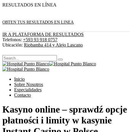
RESULTADOS EN LÍNEA
OBTEN TUS RESULTADOS EN LINEA
IR A PLATAFORMA DE RESULTADOS
Telefonos:
+593 93 918 0757
Ubicación:
Riobamba 414 y Alejo Lascano
Inicio
Sobre Nosotros
Especialidades
Contacto
Kasyno online – sprawdź opcje
płatności i limity w kasynie
Instant Casino w Polsce