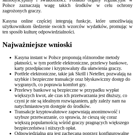
Polsce zaznaczają wagę takich środków w celu ochrony
zagrożonych graczy.
Kasyna online częściej integrują funkcje, które umożliwiają
użytkownikom śledzenie swoich wzorców wydatków, promując w
ten sposób kulturę odpowiedzialności.
Najważniejsze wnioski
Kasyna instant w Polsce proponują różnorodne metody
płatności, w tym portfele elektroniczne, przelewy bankowe,
karty przedpłacone i kryptowaluty dla ułatwienia graczy.
Portfele elektroniczne, takie jak Skrill i Neteller, pozwalają na
szybkie i bezpieczne transakcje oraz błyskawiczny dostęp do
wygranych, co poprawia komfort gry.
Przelewy bankowe są bezpieczne w przypadku wypłat
większych kwot, ale czas ich przetwarzania jest dłuższy, co
czyni je nie są idealnym rozwiązaniem, gdy zależy nam na
natychmiastowym dostępie do środków.
Transakcje kryptowalutowe zapewniają anonimowość i
szybsze przetwarzanie, co sprawia, że cieszą się coraz
większą popularnością wśród graczy pragnących większego
bezpieczeństwa i niższych opłat.
Odpowiedzialna gra jest zachęcana poprzez konfigurowalne