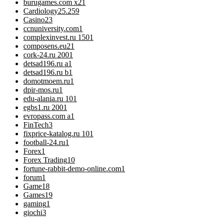
burugames.com x2
1
Cardiology
25.259
Casino
23
ccnuniversity.com
1
complexinvest.ru 150
1
composens.eu2
1
cork-24.ru 200
1
detsad196.ru a
1
detsad196.ru b
1
domotmoem.ru
1
dpir-mos.ru
1
edu-alania.ru 10
1
egbs1.ru 200
1
evropass.com a
1
FinTech
3
fixprice-katalog.ru 10
1
football-24.ru
1
Forex
1
Forex Trading
10
fortune-rabbit-demo-online.com
1
forum
1
Game
18
Games
19
gaming
1
giochi
3