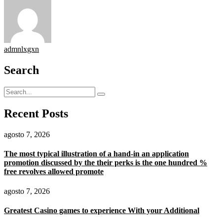
admnlxgxn
Search
Recent Posts
agosto 7, 2026
The most typical illustration of a hand-in an application
promotion discussed by the their perks is the one hundred %
free revolves allowed promote
agosto 7, 2026
Greatest Casino games to experience With your Additional