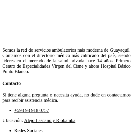
Somos la red de servicios ambulatorios más moderna de Guayaquil.
Contamos con el directorio médico más calificado del país, siendo
líderes en el mercado de la salud privada hace 14 años. Primero
Centro de Especialidades Virgen del Cisne y ahora Hospital Básico
Punto Blanco.
Contacto
Si tiene alguna pregunta o necesita ayuda, no dude en contactarnos
para recibir asistencia médica.
+593 93 918 0757
Ubicación:
Alejo Lascano y Riobamba
Redes Sociales