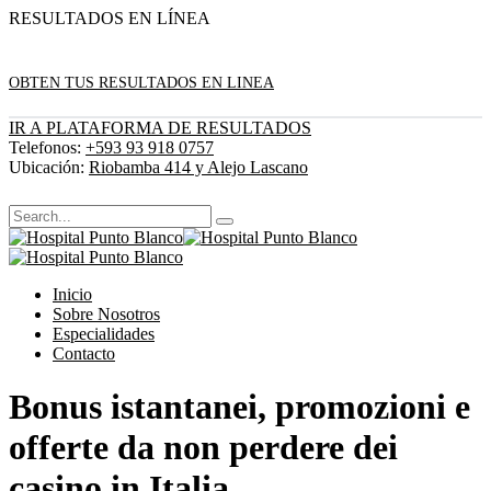
RESULTADOS EN LÍNEA
OBTEN TUS RESULTADOS EN LINEA
IR A PLATAFORMA DE RESULTADOS
Telefonos:
+593 93 918 0757
Ubicación:
Riobamba 414 y Alejo Lascano
Inicio
Sobre Nosotros
Especialidades
Contacto
Bonus istantanei, promozioni e
offerte da non perdere dei
casino in Italia