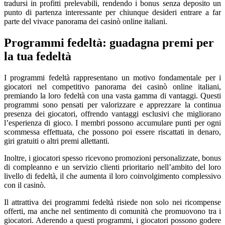
tradursi in profitti prelevabili, rendendo i bonus senza deposito un
punto di partenza interessante per chiunque desideri entrare a far
parte del vivace panorama dei casinò online italiani.
Programmi fedeltà: guadagna premi per
la tua fedeltà
I programmi fedeltà rappresentano un motivo fondamentale per i
giocatori nel competitivo panorama dei casinò online italiani,
premiando la loro fedeltà con una vasta gamma di vantaggi. Questi
programmi sono pensati per valorizzare e apprezzare la continua
presenza dei giocatori, offrendo vantaggi esclusivi che migliorano
l’esperienza di gioco. I membri possono accumulare punti per ogni
scommessa effettuata, che possono poi essere riscattati in denaro,
giri gratuiti o altri premi allettanti.
Inoltre, i giocatori spesso ricevono promozioni personalizzate, bonus
di compleanno e un servizio clienti prioritario nell’ambito del loro
livello di fedeltà, il che aumenta il loro coinvolgimento complessivo
con il casinò.
Il attrattiva dei programmi fedeltà risiede non solo nei ricompense
offerti, ma anche nel sentimento di comunità che promuovono tra i
giocatori. Aderendo a questi programmi, i giocatori possono godere