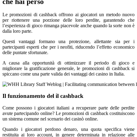
che hai perso
Le promozioni di cashback offrono ai giocatori un metodo nuovo
per riottenere una porzione delle loro perdite, garantendo che
l’esperienza di gioco rimanga piacevole anche quando la sorte non è
dalla loro parte.
Questi vantaggi formano una protezione, allettante sia per i
partecipanti esperti che per i neofiti, riducendo l’effetto economico
delle puntate sfortunate.
A causa alla opportunità di ottimizzare il periodo di gioco e
migliorare la gratificazione generale, le promozioni di cashback si
spiccano come una parte valida dei vantaggi dei casino in Italia.
Il funzionamento del il cashback
Come possono i giocatori italiani a recuperare parte delle perdite
avute partecipando online? Le promozioni di cashback costituiscono
un sistema comune nel scenario dei casinò online.
Quando i giocatori perdono denaro, una quota specifica viene
restituita ai loro account, in genere determinata in relazione alle