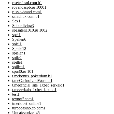
risetechsol.com b
1
royandaspb.ru 1000
1
russia-brand.com
1
sarachuk.com b
1
Sex
1
Sober living
3
spasateli1010.ru 100
2
spel
1
Spellen
6
spiel
1
Spiele
12
spielen
1
spile
2
spille
1
spillen
1
spu30.ru 10
1
t.mebonus_pokerdom b
1
t.meCasinoLakiWorld a
1
t.meofficial_site_1xbet_zerkalo
1
t.mezerkalo_1xbet_kazino
1
test
1
texnoff.com
1
tmeriobet_online
1
turbocasino.co.com
1
Uncategorized
45