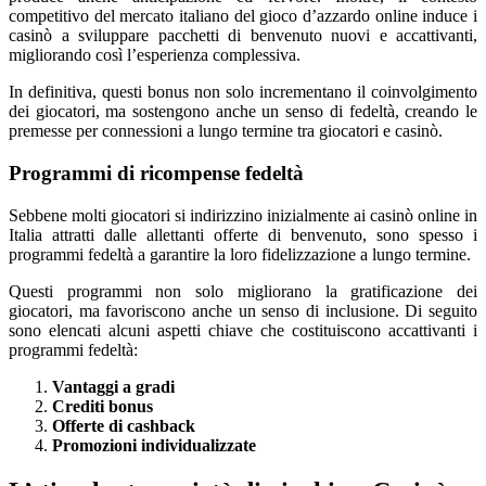
competitivo del mercato italiano del gioco d’azzardo online induce i
casinò a sviluppare pacchetti di benvenuto nuovi e accattivanti,
migliorando così l’esperienza complessiva.
In definitiva, questi bonus non solo incrementano il coinvolgimento
dei giocatori, ma sostengono anche un senso di fedeltà, creando le
premesse per connessioni a lungo termine tra giocatori e casinò.
Programmi di ricompense fedeltà
Sebbene molti giocatori si indirizzino inizialmente ai casinò online in
Italia attratti dalle allettanti offerte di benvenuto, sono spesso i
programmi fedeltà a garantire la loro fidelizzazione a lungo termine.
Questi programmi non solo migliorano la gratificazione dei
giocatori, ma favoriscono anche un senso di inclusione. Di seguito
sono elencati alcuni aspetti chiave che costituiscono accattivanti i
programmi fedeltà:
Vantaggi a gradi
Crediti bonus
Offerte di cashback
Promozioni individualizzate