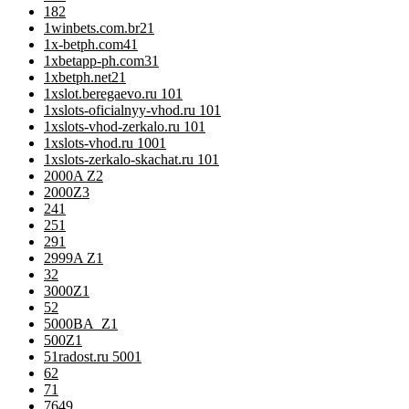
18
2
1winbets.com.br2
1
1x-betph.com4
1
1xbetapp-ph.com3
1
1xbetph.net2
1
1xslot.beregaevo.ru 10
1
1xslots-oficialnyy-vhod.ru 10
1
1xslots-vhod-zerkalo.ru 10
1
1xslots-vhod.ru 100
1
1xslots-zerkalo-skachat.ru 10
1
2000A Z
2
2000Z
3
24
1
25
1
29
1
2999A Z
1
3
2
3000Z
1
5
2
5000BA_Z
1
500Z
1
51radost.ru 500
1
6
2
7
1
76
49