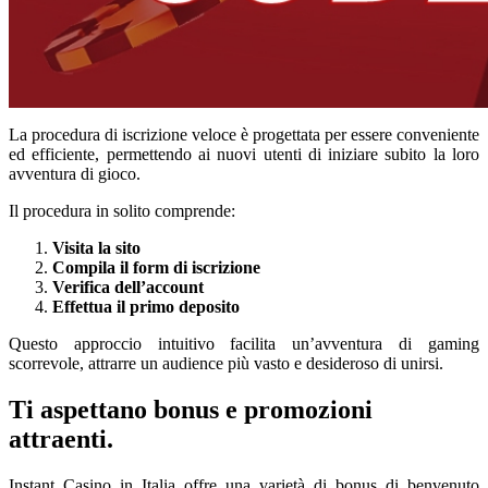
La procedura di iscrizione veloce è progettata per essere conveniente
ed efficiente, permettendo ai nuovi utenti di iniziare subito la loro
avventura di gioco.
Il procedura in solito comprende:
Visita la sito
Compila il form di iscrizione
Verifica dell’account
Effettua il primo deposito
Questo approccio intuitivo facilita un’avventura di gaming
scorrevole, attrarre un audience più vasto e desideroso di unirsi.
Ti aspettano bonus e promozioni
attraenti.
Instant Casino in Italia offre una varietà di bonus di benvenuto