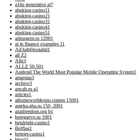
a16z generative ai
7
abuking-casino1
1
abuking-casino2
1
abuking-casino3
1
abuking-casino4
1
abuking-casino5
1
admzgem.ru 1200
1
ai in finance examples 1
1
Aif3aib6footahd
1
all Z
2
Allz
3
ALLZ 50-50
1
Android The World Most Popular Mobile Operating System
1
apuestas
3
archive
3
artcab.ru a
1
articles
1
athomeworldexpo.comen 1500
1
auteka-aba.ru 150, 200
1
azatfreedom.org b
1
beregaevo.ru 100
1
betalright-casino
1
Betflag
1
betnjet-casino
1
blog
11