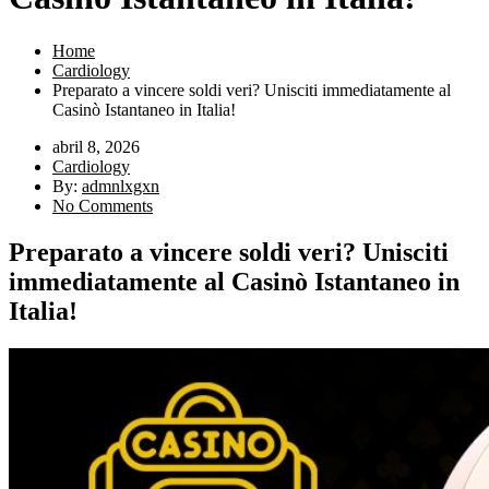
Home
Cardiology
Preparato a vincere soldi veri? Unisciti immediatamente al
Casinò Istantaneo in Italia!
abril 8, 2026
Cardiology
By:
admnlxgxn
No Comments
Preparato a vincere soldi veri? Unisciti
immediatamente al Casinò Istantaneo in
Italia!