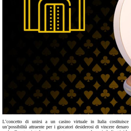
L’concetto di unirsi a un casino virtuale in Italia costituisce
un’possibilità attraente per i giocatori desiderosi di vincere denaro