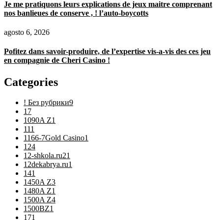
Je me pratiquons leurs explications de jeux maitre comprenant
nos banlieues de conserve , ! l’auto-boycotts
agosto 6, 2026
Pofitez dans savoir-produire, de l’expertise vis-a-vis des ces jeu
en compagnie de Cheri Casino !
Categories
! Без рубрики
9
1
7
1090A Z
1
11
1
1166-7Gold Casino
1
12
4
12-shkola.ru2
1
12dekabrya.ru
1
14
1
1450A Z
3
1480A Z
1
1500A Z
4
1500BZ
1
17
1