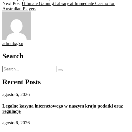
Next Post
Ultimate Gaming Library at Immediate Casino for
Australian Players
admnlxgxn
Search
Recent Posts
agosto 6, 2026
Legalne kasyna internetowego w naszym kraju podatki oraz
regulacje
agosto 6, 2026