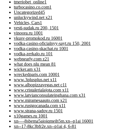
tmeriobet_online
1
turbocasino.co.com
1
Uncategorized
45
unluckywind.net x2
1
Vehicles, Cars
1
vesti-sudak.ru 200, 150
1
vinoora.ru 100
1
vkusv-promokod.ru 1600
1
vodka-casino-oficialnyy-sayt.ru 150, 200
1
vodka-casino-skachat.ru 100
1
vodka-zerkalo.ru 10
1
webnearly.com z2
1
what does nlu mean 8
1
wicker.am x3
1
wreckedparis.com 1000
1
www.3plusplus.net x1
1
www.albopizzavegas.net c1
1
www.cristalerialajota.com x1
1
www.latvianconsulateinghana.com x3
1
www.miramesaauto.com x2
1
www.rustgocanada.com x1
1
www.strana-sadov.ru 150
1
x10games.ru 100
1
xn—-8sbema5aioiqmeih5m.xn--p1ai 1600
1
xn--17-8kc3bfr2e.xn--p1ai 4, 6-8
1