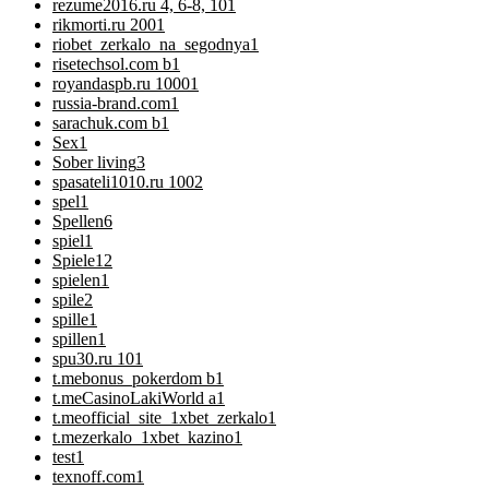
rezume2016.ru 4, 6-8, 10
1
rikmorti.ru 200
1
riobet_zerkalo_na_segodnya
1
risetechsol.com b
1
royandaspb.ru 1000
1
russia-brand.com
1
sarachuk.com b
1
Sex
1
Sober living
3
spasateli1010.ru 100
2
spel
1
Spellen
6
spiel
1
Spiele
12
spielen
1
spile
2
spille
1
spillen
1
spu30.ru 10
1
t.mebonus_pokerdom b
1
t.meCasinoLakiWorld a
1
t.meofficial_site_1xbet_zerkalo
1
t.mezerkalo_1xbet_kazino
1
test
1
texnoff.com
1