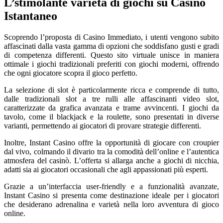
L’stimolante varietà di giochi su Casinò
Istantaneo
Scoprendo l’proposta di Casino Immediato, i utenti vengono subito
affascinati dalla vasta gamma di opzioni che soddisfano gusti e gradi
di competenza differenti. Questo sito virtuale unisce in maniera
ottimale i giochi tradizionali preferiti con giochi moderni, offrendo
che ogni giocatore scopra il gioco perfetto.
La selezione di slot è particolarmente ricca e comprende di tutto,
dalle tradizionali slot a tre rulli alle affascinanti video slot,
caratterizzate da grafica avanzata e trame avvincenti. I giochi da
tavolo, come il blackjack e la roulette, sono presentati in diverse
varianti, permettendo ai giocatori di provare strategie differenti.
Inoltre, Instant Casino offre la opportunità di giocare con croupier
dal vivo, colmando il divario tra la comodità dell’online e l’autentica
atmosfera del casinò. L’offerta si allarga anche a giochi di nicchia,
adatti sia ai giocatori occasionali che agli appassionati più esperti.
Grazie a un’interfaccia user-friendly e a funzionalità avanzate,
Instant Casino si presenta come destinazione ideale per i giocatori
che desiderano adrenalina e varietà nella loro avventura di gioco
online.