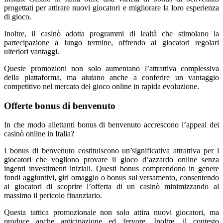
progettati per attirare nuovi giocatori e migliorare la loro esperienza
di gioco.
Inoltre, il casinò adotta programmi di lealtà che stimolano la
partecipazione a lungo termine, offrendo ai giocatori regolari
ulteriori vantaggi.
Queste promozioni non solo aumentano l’attrattiva complessiva
della piattaforma, ma aiutano anche a conferire un vantaggio
competitivo nel mercato del gioco online in rapida evoluzione.
Offerte bonus di benvenuto
In che modo allettanti bonus di benvenuto accrescono l’appeal dei
casinò online in Italia?
I bonus di benvenuto costituiscono un’significativa attrattiva per i
giocatori che vogliono provare il gioco d’azzardo online senza
ingenti investimenti iniziali. Questi bonus comprendono in genere
fondi aggiuntivi, giri omaggio o bonus sul versamento, consentendo
ai giocatori di scoprire l’offerta di un casinò minimizzando al
massimo il pericolo finanziario.
Questa tattica promozionale non solo attira nuovi giocatori, ma
produce anche anticipazione ed fervore. Inoltre, il contesto