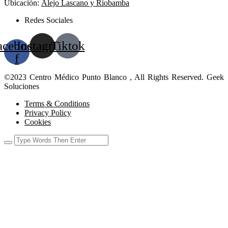
Ubicación:
Alejo Lascano y Riobamba
Redes Sociales
acebook-
Instagram
Tiktok
f
©2023 Centro Médico Punto Blanco , All Rights Reserved. Geek
Soluciones
Terms & Conditions
Privacy Policy
Cookies