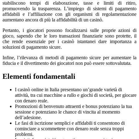
stabiliscono tempi di elaborazione, tasse e limiti di ritiro,
promuovendo la trasparenza. L’impiego di sistemi di pagamento
affidabili e l’affiliazione con gli organismi di regolamentazione
aumentano ancora di più la affidabilità di un casinò.
Pertanto, i giocatori possono focalizzarsi sulle proprie azioni di
gioco, sapendo che le loro transazioni finanziarie sono protette, il
che rende essenziale per i casinò istantanei dare importanza a
soluzioni di pagamento sicure.
Infine, l’rilevanza di metodi di pagamento sicure per aumentare la
fiducia e il divertimento dei giocatori non può essere sottovalutata.
Elementi fondamentali
I casinò online in Italia presentano un’grande varietà di
attività, tra cui macchine a rullo e giochi di società, per giocare
con denaro reale.
Promozioni di benvenuto attraenti e bonus potenziano la tua
sessione e potenziano le chance di vincita al momento
dell’adesione.
Le fasi di iscrizione semplici e affidabili ti consentono di
cominciare a scommettere con denaro reale senza troppi
problemi.