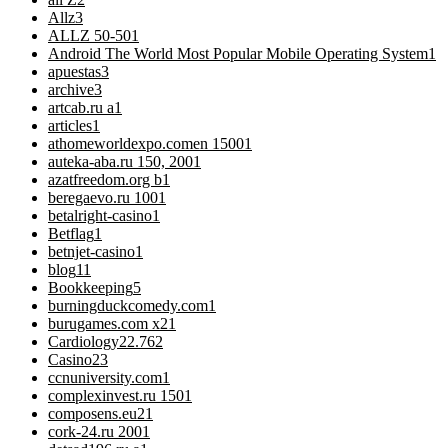
Allz
3
ALLZ 50-50
1
Android The World Most Popular Mobile Operating System
1
apuestas
3
archive
3
artcab.ru a
1
articles
1
athomeworldexpo.comen 1500
1
auteka-aba.ru 150, 200
1
azatfreedom.org b
1
beregaevo.ru 100
1
betalright-casino
1
Betflag
1
betnjet-casino
1
blog
11
Bookkeeping
5
burningduckcomedy.com
1
burugames.com x2
1
Cardiology
22.762
Casino
23
ccnuniversity.com
1
complexinvest.ru 150
1
composens.eu2
1
cork-24.ru 200
1