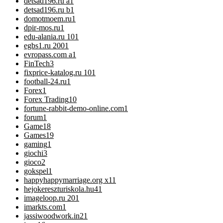
detsad196.ru a
1
detsad196.ru b
1
domotmoem.ru
1
dpir-mos.ru
1
edu-alania.ru 10
1
egbs1.ru 200
1
evropass.com a
1
FinTech
3
fixprice-katalog.ru 10
1
football-24.ru
1
Forex
1
Forex Trading
10
fortune-rabbit-demo-online.com
1
forum
1
Game
18
Games
19
gaming
1
giochi
3
gioco
2
gokspel
1
happyhappymarriage.org x1
1
hejokereszturiskola.hu4
1
imageloop.ru 20
1
imarkts.com
1
jassiwoodwork.in2
1