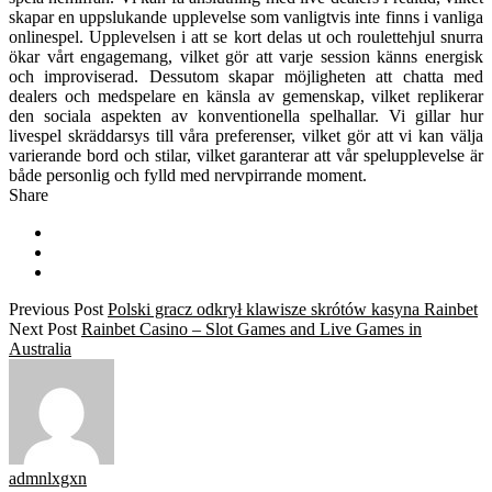
skapar en uppslukande upplevelse som vanligtvis inte finns i vanliga
onlinespel. Upplevelsen i att se kort delas ut och roulettehjul snurra
ökar vårt engagemang, vilket gör att varje session känns energisk
och improviserad. Dessutom skapar möjligheten att chatta med
dealers och medspelare en känsla av gemenskap, vilket replikerar
den sociala aspekten av konventionella spelhallar. Vi gillar hur
livespel skräddarsys till våra preferenser, vilket gör att vi kan välja
varierande bord och stilar, vilket garanterar att vår spelupplevelse är
både personlig och fylld med nervpirrande moment.
Share
Previous Post
Polski gracz odkrył klawisze skrótów kasyna Rainbet
Next Post
Rainbet Casino – Slot Games and Live Games in
Australia
admnlxgxn