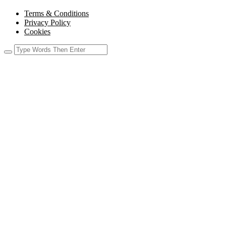
Terms & Conditions
Privacy Policy
Cookies