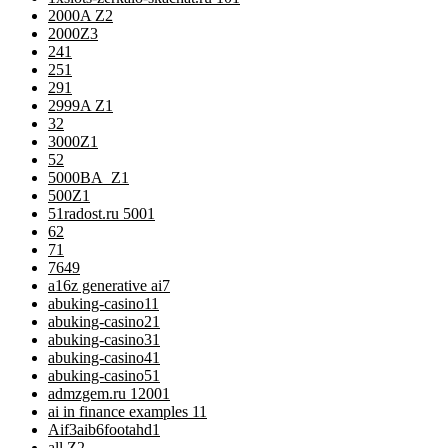
2000A Z
2
2000Z
3
24
1
25
1
29
1
2999A Z
1
3
2
3000Z
1
5
2
5000BA_Z
1
500Z
1
51radost.ru 500
1
6
2
7
1
76
49
a16z generative ai
7
abuking-casino1
1
abuking-casino2
1
abuking-casino3
1
abuking-casino4
1
abuking-casino5
1
admzgem.ru 1200
1
ai in finance examples 1
1
Aif3aib6footahd
1
all Z
2