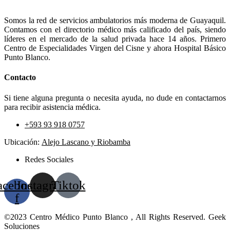
Somos la red de servicios ambulatorios más moderna de Guayaquil.
Contamos con el directorio médico más calificado del país, siendo
líderes en el mercado de la salud privada hace 14 años. Primero
Centro de Especialidades Virgen del Cisne y ahora Hospital Básico
Punto Blanco.
Contacto
Si tiene alguna pregunta o necesita ayuda, no dude en contactarnos
para recibir asistencia médica.
+593 93 918 0757
Ubicación:
Alejo Lascano y Riobamba
Redes Sociales
acebook-
Instagram
Tiktok
f
©2023 Centro Médico Punto Blanco , All Rights Reserved. Geek
Soluciones