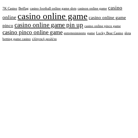
casino
7K Casino
Betflag
casino football online game slots
casinon online game
casino online game
online
casino online game
casino online game pin up
pinco
casino online pinco game
casino pinco online game
entretenimiento
game
Lucky Bear Casino
slota
betting game casino
ελληνική ρουλέτα