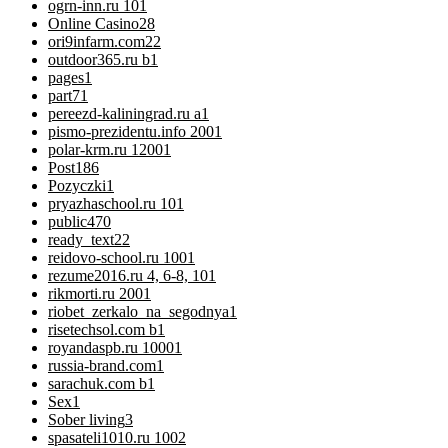
ogrn-inn.ru 10
1
Online Casino
28
ori9infarm.com2
2
outdoor365.ru b
1
pages
1
part7
1
pereezd-kaliningrad.ru a
1
pismo-prezidentu.info 200
1
polar-krm.ru 1200
1
Post
186
Pozyczki
1
pryazhaschool.ru 10
1
public
470
ready_text
22
reidovo-school.ru 100
1
rezume2016.ru 4, 6-8, 10
1
rikmorti.ru 200
1
riobet_zerkalo_na_segodnya
1
risetechsol.com b
1
royandaspb.ru 1000
1
russia-brand.com
1
sarachuk.com b
1
Sex
1
Sober living
3
spasateli1010.ru 100
2