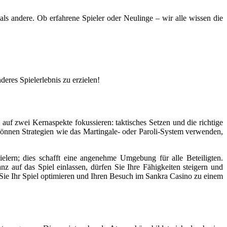
als andere. Ob erfahrene Spieler oder Neulinge – wir alle wissen die
deres Spielerlebnis zu erzielen!
uf zwei Kernaspekte fokussieren: taktisches Setzen und die richtige
r können Strategien wie das Martingale- oder Paroli-System verwenden,
elern; dies schafft eine angenehme Umgebung für alle Beteiligten.
z auf das Spiel einlassen, dürfen Sie Ihre Fähigkeiten steigern und
 Sie Ihr Spiel optimieren und Ihren Besuch im Sankra Casino zu einem