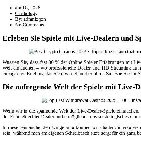
abril 8, 2026
Cardiology
By:
admnlxgxn
No Comments
Erleben Sie Spiele mit Live-Dealern und 
Wussten Sie, dass fast 80 % der Online-Spieler Erfahrungen mit L
Welt eintauchen – wo professionelle Dealer und HD Streaming auth
einzigartige Erlebnis, das Sie erwartet, und erfahren Sie, wie Sie Ihr 
Die aufregende Welt der Spiele mit Live-D
Wenn wir in die spannende Welt der Live-Dealer-Spiele eintauchen, 
der Echtheit echter Dealer und ermöglichen uns so strategisches Gamep
In dieser eintauchenden Umgebung können wir chatten, interagieren
sein, während man am eigenen Schreibtisch sitzt, sorgt für ein ganz b