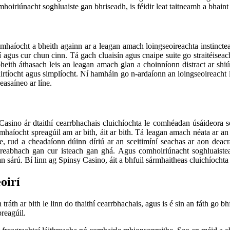
mhoiriúnacht soghluaiste gan bhriseadh, is féidir leat taitneamh a bhaint 
dmhaíocht a bheith againn ar a leagan amach loingseoireachta instinctea
í agus cur chun cinn. Tá gach cluaisín agus cnaipe suite go straitéiseac
heith áthasach leis an leagan amach glan a choinníonn distract ar shiú
irtíocht agus simplíocht. Ní hamháin go n-ardaíonn an loingseoireacht l
easaíneo ar líne.
y Casino ár dtaithí cearrbhachais cluichíochta le comhéadan úsáideora 
mhaíocht spreagúil am ar bith, áit ar bith. Tá leagan amach néata ar an 
che, rud a cheadaíonn dúinn díriú ar an sceitimíní seachas ar aon deacr
í sreabhach gan cur isteach gan ghá. Agus comhoiriúnacht soghluaiste
n sárú. Bí linn ag Spinsy Casino, áit a bhfuil sármhaitheas cluichíochta
oirí
ráth ar bith le linn do thaithí cearrbhachais, agus is é sin an fáth go b
reagúil.