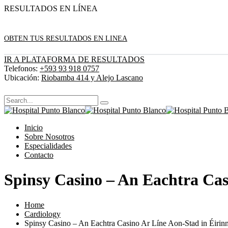
RESULTADOS EN LÍNEA
OBTEN TUS RESULTADOS EN LINEA
IR A PLATAFORMA DE RESULTADOS
Telefonos:
+593 93 918 0757
Ubicación:
Riobamba 414 y Alejo Lascano
Inicio
Sobre Nosotros
Especialidades
Contacto
Spinsy Casino – An Eachtra Cas
Home
Cardiology
Spinsy Casino – An Eachtra Casino Ar Líne Aon-Stad in Éirin