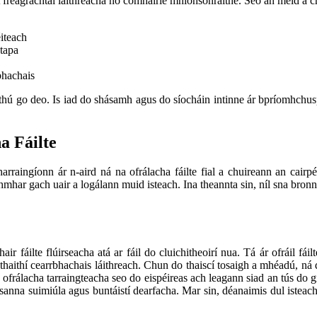
t freagrachtaí láithreacha nó comhairle mhionsonraithe. Seo an méid a ch
éiteach
 tapa
bhachais
hú go deo. Is iad do shásamh agus do síocháin intinne ár bpríomhchuspói
a Fáilte
rraingíonn ár n-aird ná na ofrálacha fáilte fial a chuireann an cairpé
har gach uair a logálann muid isteach. Ina theannta sin, níl sna bronnt
air fáilte flúirseacha atá ar fáil do cluichitheoirí nua. Tá ár ofráil fái
haithí cearrbhachais láithreach. Chun do thaiscí tosaigh a mhéadú, ná d
 ofrálacha tarraingteacha seo do eispéireas ach leagann siad an tús do 
ansanna suimiúla agus buntáistí dearfacha. Mar sin, déanaimis dul isteach