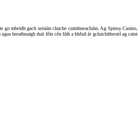
nnte go mbeidh gach seisiún cluiche cuimhneacháin. Ag Spinsy Casino,
agus breathnaigh duit féin cén fáth a bhfuil ár gcluichitheoirí ag caint