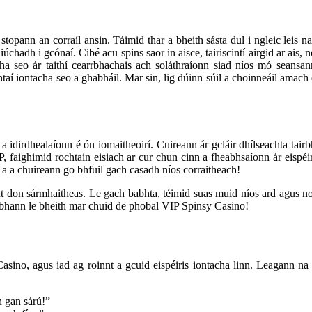
 ní stopann an corraíl ansin. Táimid thar a bheith sásta dul i ngleic le
iúchadh i gcónaí. Cibé acu spins saor in aisce, tairiscintí airgid ar ais,
 seo ár taithí cearrbhachais ach soláthraíonn siad níos mó seansanna
chtaí iontacha seo a ghabháil. Mar sin, lig dúinn súil a choinneáil amach 
a idirdhealaíonn é ón iomaitheoirí. Cuireann ár gcláir dhílseachta tair
P, faighimid rochtain eisiach ar cur chun cinn a fheabhsaíonn ár eispé
e a a chuireann go bhfuil gach casadh níos corraitheach!
cht don sármhaitheas. Le gach babhta, téimid suas muid níos ard agus 
habhann le bheith mar chuid de phobal VIP Spinsy Casino!
 Casino, agus iad ag roinnt a gcuid eispéiris iontacha linn. Leagann na
n gan sárú!”