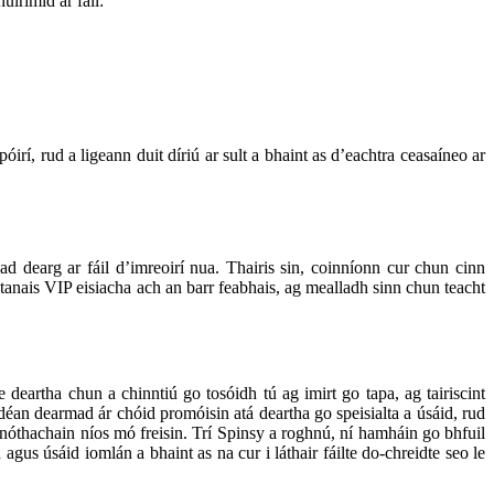
uirimid ar fáil:
rí, rud a ligeann duit díriú ar sult a bhaint as d’eachtra ceasaíneo ar
ad dearg ar fáil d’imreoirí nua. Thairis sin, coinníonn cur chun cinn
anais VIP eisiacha ach an barr feabhais, ag mealladh sinn chun teacht
lte deartha chun a chinntiú go tosóidh tú ag imirt go tapa, ag tairiscint
éan dearmad ár chóid promóisin atá deartha go speisialta a úsáid, rud
gnóthachain níos mó freisin. Trí Spinsy a roghnú, ní hamháin go bhfuil
 agus úsáid iomlán a bhaint as na cur i láthair fáilte do-chreidte seo le