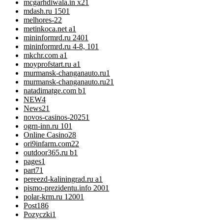
mcgarhdiwala.in x2
1
mdash.ru 150
1
melhores-2
2
metinkoca.net a
1
mininformrd.ru 240
1
mininformrd.ru 4-8, 10
1
mkchr.com a
1
moyprofstart.ru a
1
murmansk-changanauto.ru
1
murmansk-changanauto.ru2
1
natadimatge.com b
1
NEW
4
News
21
novos-casinos-2025
1
ogrn-inn.ru 10
1
Online Casino
28
ori9infarm.com2
2
outdoor365.ru b
1
pages
1
part7
1
pereezd-kaliningrad.ru a
1
pismo-prezidentu.info 200
1
polar-krm.ru 1200
1
Post
186
Pozyczki
1