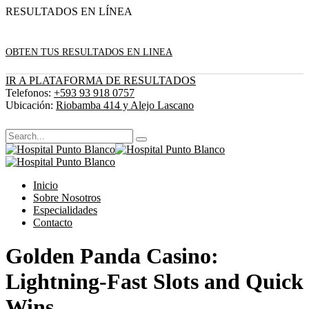
RESULTADOS EN LÍNEA
OBTEN TUS RESULTADOS EN LINEA
IR A PLATAFORMA DE RESULTADOS
Telefonos:
+593 93 918 0757
Ubicación:
Riobamba 414 y Alejo Lascano
Inicio
Sobre Nosotros
Especialidades
Contacto
Golden Panda Casino:
Lightning-Fast Slots and Quick
Wins