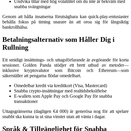
Undvika titlar med hög volatilitet om du inte är bekväm med
snabba svängningar
Genom att hålla insatserna förutsägbara kan quick‑play-entusiaster
behålla fokus på timing snarare än att oroa sig för långsiktig
bankrollhälsa.
Betalningsalternativ som Håller Dig i
Rullning
Ett smidigt insättnings- och uttagsförfarande är avgörande för korta
sessioner. Golden Panda stödjer ett brett utbud av metoder—
inklusive kryptovalutor som Bitcoin och Ethereum—som
säkerställer att pengarna flödar omedelbart.
Omedelbar kredit via kreditkort (Visa, Mastercard)
Snabba crypto-insättningar med realtidsbekräftelse
E‑wallets som Apple Pay och Google Pay för snabba
transaktioner
Uttagsgränserna (dagligen €4 000) är generösa nog för att spelare
snabbt ska kunna ta ut sina vinster utan att vänta i dagar.
Språk & Tillgänglighet för Snabba