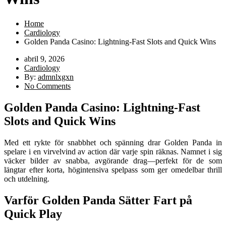
Home
Cardiology
Golden Panda Casino: Lightning-Fast Slots and Quick Wins
abril 9, 2026
Cardiology
By:
admnlxgxn
No Comments
Golden Panda Casino: Lightning-Fast
Slots and Quick Wins
Med ett rykte för snabbhet och spänning drar Golden Panda in
spelare i en virvelvind av action där varje spin räknas. Namnet i sig
väcker bilder av snabba, avgörande drag—perfekt för de som
längtar efter korta, högintensiva spelpass som ger omedelbar thrill
och utdelning.
Varför Golden Panda Sätter Fart på
Quick Play