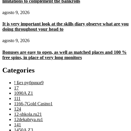
limitations to complement the bankrolls
agosto 9, 2026
It is very important look at the skills diary observe what are you
doing throughout your head to
agosto 9, 2026
Bonuses are easy to open, as well as matched places and 100 %
free spins, in place of very long monitors
Categories
! Без рубрики
9
1
7
1090A Z
1
11
1
1166-7Gold Casino
1
12
4
12-shkola.ru2
1
12dekabrya.ru
1
14
1
1450A Z
3