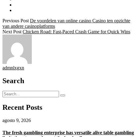
Previous Post
De voordelen van online casino Casino ten opzichte
van andere casinoplatforms
Next Post
Chicken Road: Fast‑Paced Crash Game for Quick Wins
admnlxgxn
Search
Recent Posts
agosto 9, 2026
The fresh gambling enterprise has versatile alive table gambling