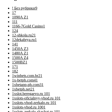
! Без рубрики
9
1
7
1090A Z
1
11
1
1166-7Gold Casino
1
12
4
12-shkola.ru2
1
12dekabrya.ru
1
14
1
1450A Z
3
1480A Z
1
1500A Z
4
1500BZ
1
17
1
18
2
1winbets.com.br2
1
1x-betph.com4
1
1xbetapp-ph.com3
1
1xbetph.net2
1
1xslot.beregaevo.ru 10
1
1xslots-oficialnyy-vhod.ru 10
1
1xslots-vhod-zerkalo.ru 10
1
1xslots-vhod.ru 100
1
1xslots-zerkalo-skachat.ru 10
1