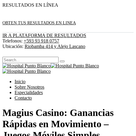
RESULTADOS EN LÍNEA
OBTEN TUS RESULTADOS EN LINEA
IR A PLATAFORMA DE RESULTADOS
Telefonos:
+593 93 918 0757
Ubicación:
Riobamba 414 y Alejo Lascano
Inicio
Sobre Nosotros
Especialidades
Contacto
Magius Casino: Ganancias
Rápidas en Movimiento –
Juegos Móviles Simples