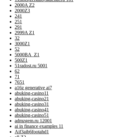
2000A Z
2
2000Z
3
24
1
25
1
29
1
2999A Z
1
3
2
3000Z
1
5
2
5000BA_Z
1
500Z
1
51radost.ru 500
1
6
2
7
1
76
51
a16z generative ai
7
abuking-casino1
1
abuking-casino2
1
abuking-casino3
1
abuking-casino4
1
abuking-casino5
1
admzgem.ru 1200
1
ai in finance examples 1
1
Aif3aib6footahd
1