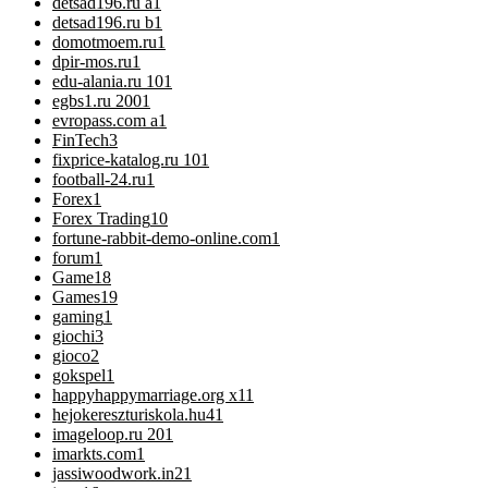
detsad196.ru a
1
detsad196.ru b
1
domotmoem.ru
1
dpir-mos.ru
1
edu-alania.ru 10
1
egbs1.ru 200
1
evropass.com a
1
FinTech
3
fixprice-katalog.ru 10
1
football-24.ru
1
Forex
1
Forex Trading
10
fortune-rabbit-demo-online.com
1
forum
1
Game
18
Games
19
gaming
1
giochi
3
gioco
2
gokspel
1
happyhappymarriage.org x1
1
hejokereszturiskola.hu4
1
imageloop.ru 20
1
imarkts.com
1
jassiwoodwork.in2
1