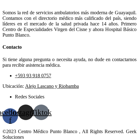
Somos la red de servicios ambulatorios más moderna de Guayaquil.
Contamos con el directorio médico más calificado del país, siendo
líderes en el mercado de la salud privada hace 14 años. Primero
Centro de Especialidades Virgen del Cisne y ahora Hospital Básico
Punto Blanco.
Contacto
Si tiene alguna pregunta o necesita ayuda, no dude en contactarnos
para recibir asistencia médica.
+593 93 918 0757
Ubicación:
Alejo Lascano y Riobamba
Redes Sociales
acebook-
Instagram
Tiktok
f
©2023 Centro Médico Punto Blanco , All Rights Reserved. Geek
Soluciones