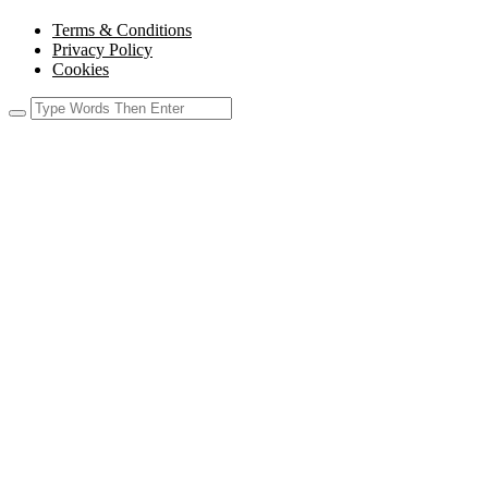
Terms & Conditions
Privacy Policy
Cookies