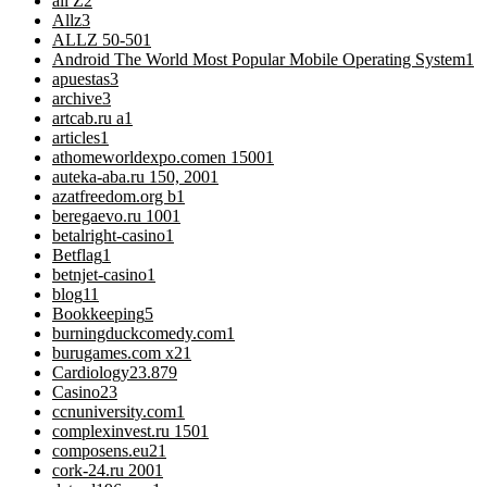
all Z
2
Allz
3
ALLZ 50-50
1
Android The World Most Popular Mobile Operating System
1
apuestas
3
archive
3
artcab.ru a
1
articles
1
athomeworldexpo.comen 1500
1
auteka-aba.ru 150, 200
1
azatfreedom.org b
1
beregaevo.ru 100
1
betalright-casino
1
Betflag
1
betnjet-casino
1
blog
11
Bookkeeping
5
burningduckcomedy.com
1
burugames.com x2
1
Cardiology
23.879
Casino
23
ccnuniversity.com
1
complexinvest.ru 150
1
composens.eu2
1
cork-24.ru 200
1