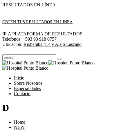
RESULTADOS EN LÍNEA
OBTEN TUS RESULTADOS EN LINEA
IR A PLATAFORMA DE RESULTADOS
Telefonos:
+593 93 918 0757
Ubicación:
Riobamba 414 y Alejo Lascano
Inicio
Sobre Nosotros
Especialidades
Contacto
D
Home
NEW