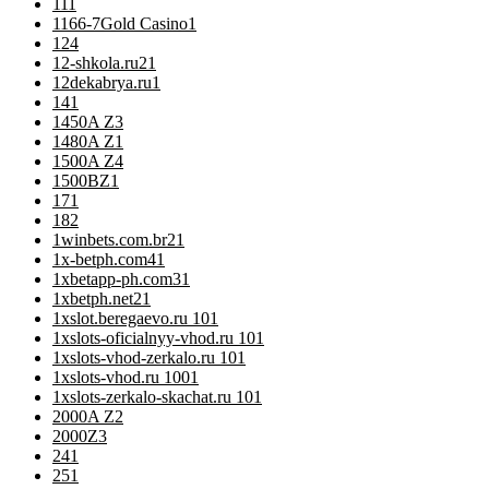
11
1
1166-7Gold Casino
1
12
4
12-shkola.ru2
1
12dekabrya.ru
1
14
1
1450A Z
3
1480A Z
1
1500A Z
4
1500BZ
1
17
1
18
2
1winbets.com.br2
1
1x-betph.com4
1
1xbetapp-ph.com3
1
1xbetph.net2
1
1xslot.beregaevo.ru 10
1
1xslots-oficialnyy-vhod.ru 10
1
1xslots-vhod-zerkalo.ru 10
1
1xslots-vhod.ru 100
1
1xslots-zerkalo-skachat.ru 10
1
2000A Z
2
2000Z
3
24
1
25
1