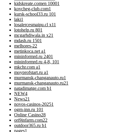
kidskreate.comen 1000
1
kovcheg-club.com
1
kursk-school33.ru 10
1
laki
1
losalercesmaipu.cl x1
1
lotohelp.ru 80
1
mcgarhdiwala.in x2
1
mdash.ru 150
1
melhores-2
2
metinkoca.net a
1
mininformrd.ru 240
1
mininformrd.ru 4-8, 10
1
mkchr.com a
1
moyprofstart.ru a
1
murmansk-changanauto.ru
1
murmansk-changanauto.ru2
1
natadimatge.com b
1
NEW
4
News
21
novos-casinos-2025
1
ogrn-inn.ru 10
1
Online Casino
28
ori9infarm.com2
2
outdoor365.ru b
1
pages
1