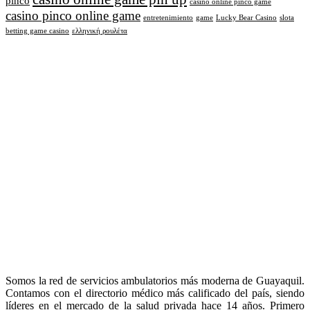
pinco
casino online pinco game
casino pinco online game
entretenimiento
game
Lucky Bear Casino
slota
betting game casino
ελληνική ρουλέτα
Somos la red de servicios ambulatorios más moderna de Guayaquil.
Contamos con el directorio médico más calificado del país, siendo
líderes en el mercado de la salud privada hace 14 años. Primero