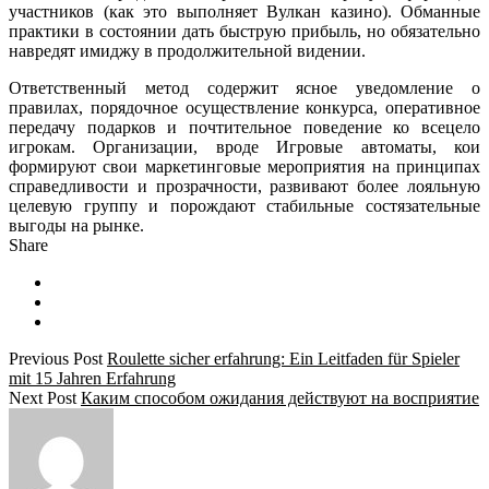
участников (как это выполняет Вулкан казино). Обманные
практики в состоянии дать быструю прибыль, но обязательно
навредят имиджу в продолжительной видении.
Ответственный метод содержит ясное уведомление о
правилах, порядочное осуществление конкурса, оперативное
передачу подарков и почтительное поведение ко всецело
игрокам. Организации, вроде Игровые автоматы, кои
формируют свои маркетинговые мероприятия на принципах
справедливости и прозрачности, развивают более лояльную
целевую группу и порождают стабильные состязательные
выгоды на рынке.
Share
Previous Post
Roulette sicher erfahrung: Ein Leitfaden für Spieler
mit 15 Jahren Erfahrung
Next Post
Каким способом ожидания действуют на восприятие