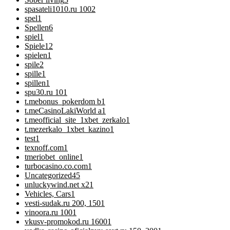
spasateli1010.ru 100
2
spel
1
Spellen
6
spiel
1
Spiele
12
spielen
1
spile
2
spille
1
spillen
1
spu30.ru 10
1
t.mebonus_pokerdom b
1
t.meCasinoLakiWorld a
1
t.meofficial_site_1xbet_zerkalo
1
t.mezerkalo_1xbet_kazino
1
test
1
texnoff.com
1
tmeriobet_online
1
turbocasino.co.com
1
Uncategorized
45
unluckywind.net x2
1
Vehicles, Cars
1
vesti-sudak.ru 200, 150
1
vinoora.ru 100
1
vkusv-promokod.ru 1600
1