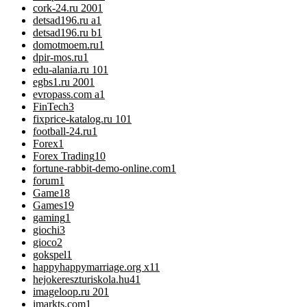
cork-24.ru 200
1
detsad196.ru a
1
detsad196.ru b
1
domotmoem.ru
1
dpir-mos.ru
1
edu-alania.ru 10
1
egbs1.ru 200
1
evropass.com a
1
FinTech
3
fixprice-katalog.ru 10
1
football-24.ru
1
Forex
1
Forex Trading
10
fortune-rabbit-demo-online.com
1
forum
1
Game
18
Games
19
gaming
1
giochi
3
gioco
2
gokspel
1
happyhappymarriage.org x1
1
hejokereszturiskola.hu4
1
imageloop.ru 20
1
imarkts.com
1