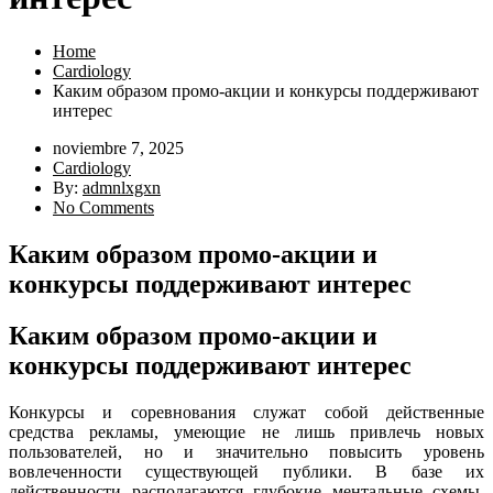
Home
Cardiology
Каким образом промо-акции и конкурсы поддерживают
интерес
noviembre 7, 2025
Cardiology
By:
admnlxgxn
No Comments
Каким образом промо-акции и
конкурсы поддерживают интерес
Каким образом промо-акции и
конкурсы поддерживают интерес
Конкурсы и соревнования служат собой действенные
средства рекламы, умеющие не лишь привлечь новых
пользователей, но и значительно повысить уровень
вовлеченности существующей публики. В базе их
действенности располагаются глубокие ментальные схемы,