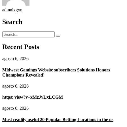
admnlxgxn
Search
Recent Posts
agosto 6, 2026
Midwest Gamings Website subscribers Solutions Honors
Champions Revealed!
agosto 6, 2026
https: view?v=xMzJvLxLCGM
agosto 6, 2026
Most readily useful 20 Popular Betting Locations in the us