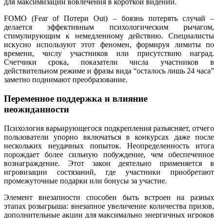
для максимизации вовлечения в короткой видении.
FOMO (Fear of Потери Out) – боязнь потерять случай –
делается эффективным психологическим рычагом,
стимулирующим к немедленному действию. Специалисты
искусно используют этот феномен, формируя лимиты по
времени, числу участников или присутствию наград.
Счетчики срока, показатели числа участников в
действительном режиме и фразы вида “осталось лишь 24 часа”
заметно поднимают преобразование.
Переменное поддержка и влияние
неожиданности
Психология варьирующегося подкрепления разъясняет, отчего
пользователи упорно включаться в конкурсах даже после
нескольких неудачных попыток. Неопределенность итога
порождает более сильную побуждение, чем обеспеченное
вознаграждение. Этот закон деятельно применяется в
игровизации состязаний, где участники приобретают
промежуточные подарки или бонусы за участие.
Элемент внезапности способен быть встроен на разных
этапах розыгрыша: внезапное увеличение количества призов,
дополнительные акции для максимально энергичных игроков