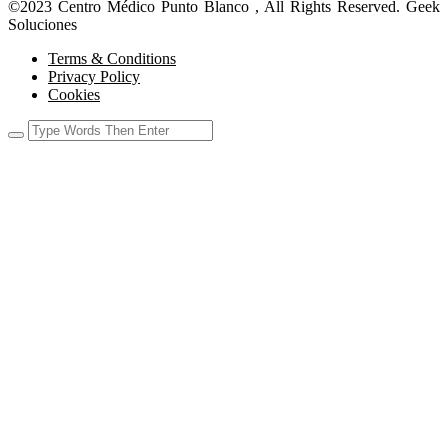
©2023 Centro Médico Punto Blanco , All Rights Reserved. Geek
Soluciones
Terms & Conditions
Privacy Policy
Cookies