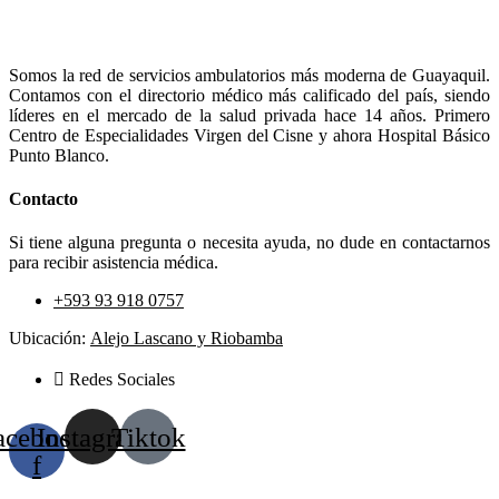
Somos la red de servicios ambulatorios más moderna de Guayaquil.
Contamos con el directorio médico más calificado del país, siendo
líderes en el mercado de la salud privada hace 14 años. Primero
Centro de Especialidades Virgen del Cisne y ahora Hospital Básico
Punto Blanco.
Contacto
Si tiene alguna pregunta o necesita ayuda, no dude en contactarnos
para recibir asistencia médica.
+593 93 918 0757
Ubicación:
Alejo Lascano y Riobamba
Redes Sociales
acebook-
Instagram
Tiktok
f