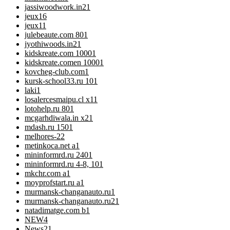
jassiwoodwork.in2
1
jeux
16
jeux1
1
julebeaute.com 80
1
jyothiwoods.in2
1
kidskreate.com 1000
1
kidskreate.comen 1000
1
kovcheg-club.com
1
kursk-school33.ru 10
1
laki
1
losalercesmaipu.cl x1
1
lotohelp.ru 80
1
mcgarhdiwala.in x2
1
mdash.ru 150
1
melhores-2
2
metinkoca.net a
1
mininformrd.ru 240
1
mininformrd.ru 4-8, 10
1
mkchr.com a
1
moyprofstart.ru a
1
murmansk-changanauto.ru
1
murmansk-changanauto.ru2
1
natadimatge.com b
1
NEW
4
News
21