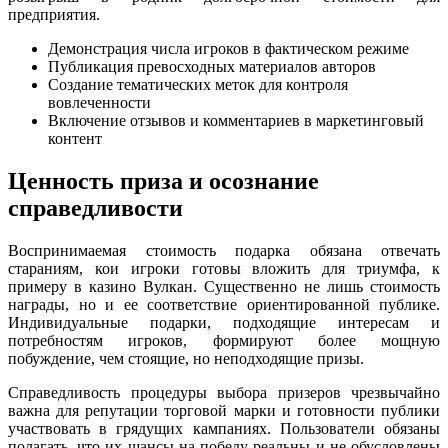
предприятия.
Демонстрация числа игроков в фактическом режиме
Публикация превосходных материалов авторов
Создание тематических меток для контроля
вовлеченности
Включение отзывов и комментариев в маркетинговый
контент
Ценность приза и осознание
справедливости
Воспринимаемая стоимость подарка обязана отвечать
стараниям, кои игроки готовы вложить для триумфа, к
примеру в казино Вулкан. Существенно не лишь стоимость
награды, но и ее соответствие ориентированной публике.
Индивидуальные подарки, подходящие интересам и
потребностям игроков, формируют более мощную
побуждение, чем стоящие, но неподходящие призы.
Справедливость процедуры выбора призеров чрезвычайно
важна для репутации торговой марки и готовности публики
участвовать в грядущих кампаниях. Пользователи обязаны
полагать, что их шансы на победу реальны и не обусловлены