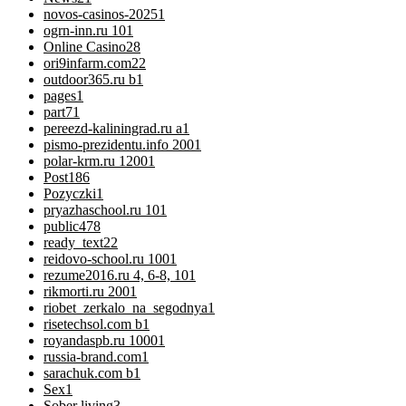
novos-casinos-2025
1
ogrn-inn.ru 10
1
Online Casino
28
ori9infarm.com2
2
outdoor365.ru b
1
pages
1
part7
1
pereezd-kaliningrad.ru a
1
pismo-prezidentu.info 200
1
polar-krm.ru 1200
1
Post
186
Pozyczki
1
pryazhaschool.ru 10
1
public
478
ready_text
22
reidovo-school.ru 100
1
rezume2016.ru 4, 6-8, 10
1
rikmorti.ru 200
1
riobet_zerkalo_na_segodnya
1
risetechsol.com b
1
royandaspb.ru 1000
1
russia-brand.com
1
sarachuk.com b
1
Sex
1
Sober living
3