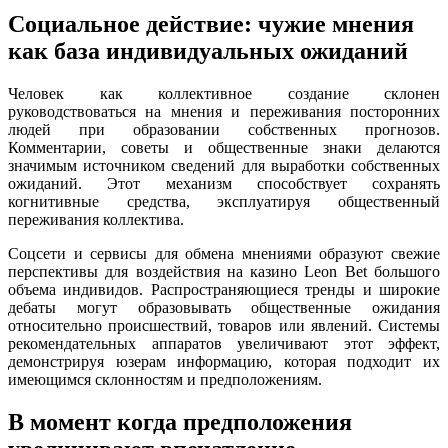
Социальное действие: чужие мнения
как база индивидуальных ожиданий
Человек как коллективное создание склонен
руководствоваться на мнения и переживания посторонних
людей при образовании собственных прогнозов.
Комментарии, советы и общественные знаки делаются
значимым источником сведений для выработки собственных
ожиданий. Этот механизм способствует сохранять
когнитивные средства, эксплуатируя общественный
переживания коллектива.
Соцсети и сервисы для обмена мнениями образуют свежие
перспективы для воздействия на казино Leon Bet большого
объема индивидов. Распространяющиеся тренды и широкие
дебаты могут образовывать общественные ожидания
относительно происшествий, товаров или явлений. Системы
рекомендательных аппаратов увеличивают этот эффект,
демонстрируя юзерам информацию, которая подходит их
имеющимся склонностям и предположениям.
В момент когда предположения