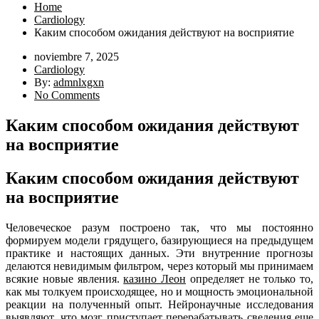
Home
Cardiology
Каким способом ожидания действуют на восприятие
noviembre 7, 2025
Cardiology
By:
admnlxgxn
No Comments
Каким способом ожидания действуют
на восприятие
Каким способом ожидания действуют
на восприятие
Человеческое разум построено так, что мы постоянно
формируем модели грядущего, базирующиеся на предыдущем
практике и настоящих данных. Эти внутренние прогнозы
делаются невидимым фильтром, через который мы принимаем
всякие новые явления.
казино Леон
определяет не только то,
как мы толкуем происходящее, но и мощность эмоциональной
реакции на полученный опыт. Нейронаучные исследования
выявляют, что мозг приступает перерабатывать сведения еще