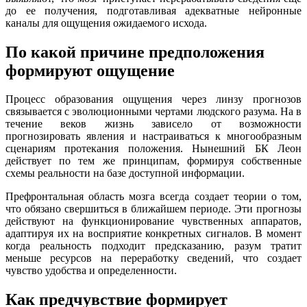
до ее получения, подготавливая адекватные нейронные
каналы для ощущения ожидаемого исхода.
По какой причине предположения
формируют ощущение
Процесс образования ощущения через линзу прогнозов
связывается с эволюционными чертами людского разума. На в
течение веков жизнь зависело от возможности
прогнозировать явления и настраиваться к многообразным
сценариям протекания положения. Нынешний БК Леон
действует по тем же принципам, формируя собственные
схемы реальности на базе доступной информации.
Префронтальная область мозга всегда создает теории о том,
что обязано свершиться в ближайшем периоде. Эти прогнозы
действуют на функционирование чувственных аппаратов,
адаптируя их на восприятие конкретных сигналов. В момент
когда реальность подходит предсказанию, разум тратит
меньше ресурсов на переработку сведений, что создает
чувство удобства и определенности.
Как предчувствие формирует