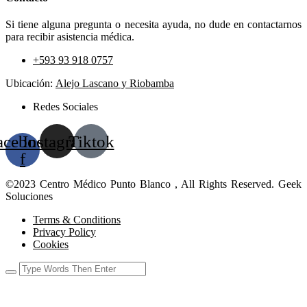
Si tiene alguna pregunta o necesita ayuda, no dude en contactarnos
para recibir asistencia médica.
+593 93 918 0757
Ubicación:
Alejo Lascano y Riobamba
Redes Sociales
acebook-
Instagram
Tiktok
f
©2023 Centro Médico Punto Blanco , All Rights Reserved. Geek
Soluciones
Terms & Conditions
Privacy Policy
Cookies