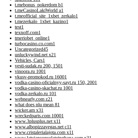
t.mebonus_pokerdom b
1
t.meCasinoLakiWorld a
1
t.meofficial_site_1xbet_zerkalo
1
t.mezerkalo_1xbet_kazino
1
test
1
texnoff.com
1
tmeriobet_online
1
turbocasino.co.com
1
Uncategorized
45
unluckywind.net x2
1
Vehicles, Cars
1
vesti-sudak.ru 200, 150
1
vinoora.ru 100
1
vkusv-promokod.ru 1600
1
vodka-casino-oficialnyy-sayt.ru 150, 200
1
vodka-casino-skachat.ru 100
1
vodka-zerkalo.ru 10
1
webnearly.com z2
1
what does nlu mean 8
1
wicker.am x3
1
wreckedparis.com 1000
1
www.3plusplus.net x1
1
www.albopizzavegas.net c1
1
www.cristalerialajota.com x1
1
www.latvianconsulateinghana.com x3
1