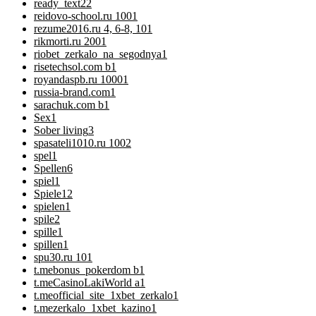
ready_text
22
reidovo-school.ru 100
1
rezume2016.ru 4, 6-8, 10
1
rikmorti.ru 200
1
riobet_zerkalo_na_segodnya
1
risetechsol.com b
1
royandaspb.ru 1000
1
russia-brand.com
1
sarachuk.com b
1
Sex
1
Sober living
3
spasateli1010.ru 100
2
spel
1
Spellen
6
spiel
1
Spiele
12
spielen
1
spile
2
spille
1
spillen
1
spu30.ru 10
1
t.mebonus_pokerdom b
1
t.meCasinoLakiWorld a
1
t.meofficial_site_1xbet_zerkalo
1
t.mezerkalo_1xbet_kazino
1