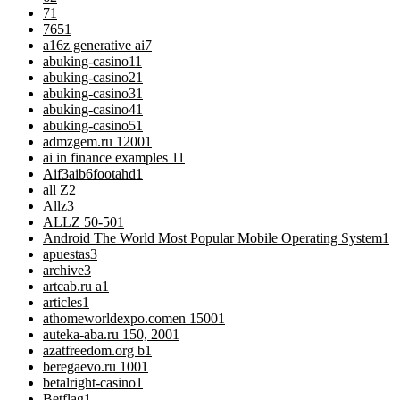
7
1
76
51
a16z generative ai
7
abuking-casino1
1
abuking-casino2
1
abuking-casino3
1
abuking-casino4
1
abuking-casino5
1
admzgem.ru 1200
1
ai in finance examples 1
1
Aif3aib6footahd
1
all Z
2
Allz
3
ALLZ 50-50
1
Android The World Most Popular Mobile Operating System
1
apuestas
3
archive
3
artcab.ru a
1
articles
1
athomeworldexpo.comen 1500
1
auteka-aba.ru 150, 200
1
azatfreedom.org b
1
beregaevo.ru 100
1
betalright-casino
1
Betflag
1