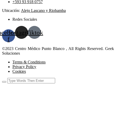
+593 93 918 0757
Ubicación:
Alejo Lascano y Riobamba
Redes Sociales
acebook-
Instagram
Tiktok
f
©2023 Centro Médico Punto Blanco , All Rights Reserved. Geek
Soluciones
Terms & Conditions
Privacy Policy
Cookies