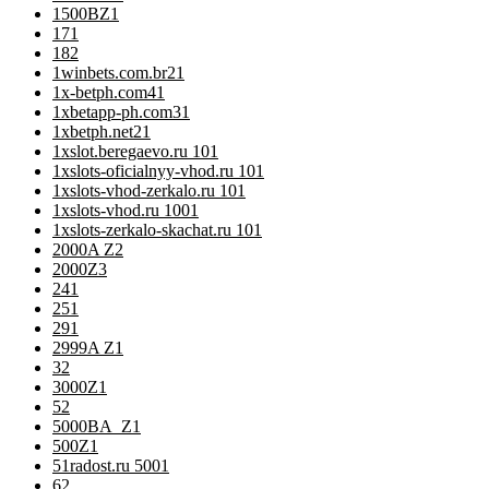
1500BZ
1
17
1
18
2
1winbets.com.br2
1
1x-betph.com4
1
1xbetapp-ph.com3
1
1xbetph.net2
1
1xslot.beregaevo.ru 10
1
1xslots-oficialnyy-vhod.ru 10
1
1xslots-vhod-zerkalo.ru 10
1
1xslots-vhod.ru 100
1
1xslots-zerkalo-skachat.ru 10
1
2000A Z
2
2000Z
3
24
1
25
1
29
1
2999A Z
1
3
2
3000Z
1
5
2
5000BA_Z
1
500Z
1
51radost.ru 500
1
6
2