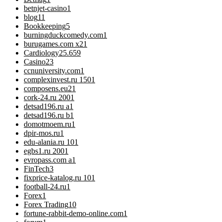
betnjet-casino
1
blog
11
Bookkeeping
5
burningduckcomedy.com
1
burugames.com x2
1
Cardiology
25.659
Casino
23
ccnuniversity.com
1
complexinvest.ru 150
1
composens.eu2
1
cork-24.ru 200
1
detsad196.ru a
1
detsad196.ru b
1
domotmoem.ru
1
dpir-mos.ru
1
edu-alania.ru 10
1
egbs1.ru 200
1
evropass.com a
1
FinTech
3
fixprice-katalog.ru 10
1
football-24.ru
1
Forex
1
Forex Trading
10
fortune-rabbit-demo-online.com
1