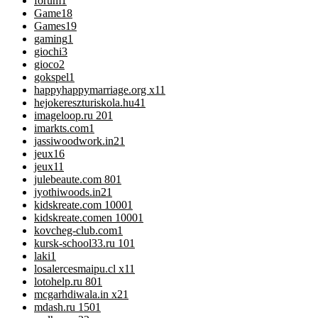
forum
1
Game
18
Games
19
gaming
1
giochi
3
gioco
2
gokspel
1
happyhappymarriage.org x1
1
hejokereszturiskola.hu4
1
imageloop.ru 20
1
imarkts.com
1
jassiwoodwork.in2
1
jeux
16
jeux1
1
julebeaute.com 80
1
jyothiwoods.in2
1
kidskreate.com 1000
1
kidskreate.comen 1000
1
kovcheg-club.com
1
kursk-school33.ru 10
1
laki
1
losalercesmaipu.cl x1
1
lotohelp.ru 80
1
mcgarhdiwala.in x2
1
mdash.ru 150
1