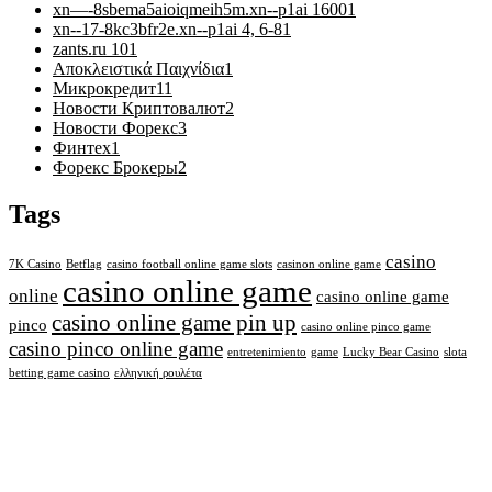
xn—-8sbema5aioiqmeih5m.xn--p1ai 1600
1
xn--17-8kc3bfr2e.xn--p1ai 4, 6-8
1
zants.ru 10
1
Αποκλειστικά Παιχνίδια
1
Микрокредит
11
Новости Криптовалют
2
Новости Форекс
3
Финтех
1
Форекс Брокеры
2
Tags
casino
7K Casino
Betflag
casino football online game slots
casinon online game
casino online game
online
casino online game
casino online game pin up
pinco
casino online pinco game
casino pinco online game
entretenimiento
game
Lucky Bear Casino
slota
betting game casino
ελληνική ρουλέτα