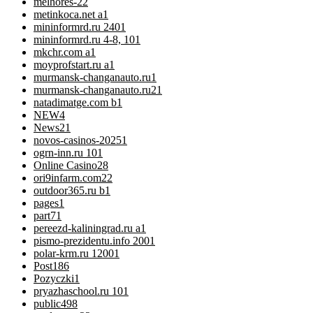
melhores-2
2
metinkoca.net a
1
mininformrd.ru 240
1
mininformrd.ru 4-8, 10
1
mkchr.com a
1
moyprofstart.ru a
1
murmansk-changanauto.ru
1
murmansk-changanauto.ru2
1
natadimatge.com b
1
NEW
4
News
21
novos-casinos-2025
1
ogrn-inn.ru 10
1
Online Casino
28
ori9infarm.com2
2
outdoor365.ru b
1
pages
1
part7
1
pereezd-kaliningrad.ru a
1
pismo-prezidentu.info 200
1
polar-krm.ru 1200
1
Post
186
Pozyczki
1
pryazhaschool.ru 10
1
public
498