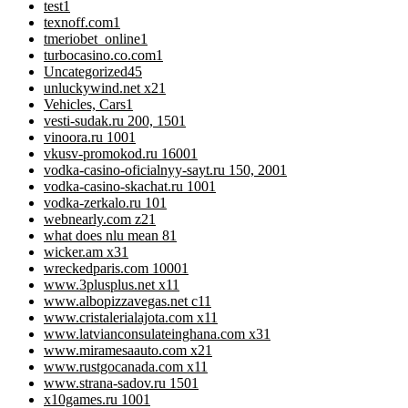
test
1
texnoff.com
1
tmeriobet_online
1
turbocasino.co.com
1
Uncategorized
45
unluckywind.net x2
1
Vehicles, Cars
1
vesti-sudak.ru 200, 150
1
vinoora.ru 100
1
vkusv-promokod.ru 1600
1
vodka-casino-oficialnyy-sayt.ru 150, 200
1
vodka-casino-skachat.ru 100
1
vodka-zerkalo.ru 10
1
webnearly.com z2
1
what does nlu mean 8
1
wicker.am x3
1
wreckedparis.com 1000
1
www.3plusplus.net x1
1
www.albopizzavegas.net c1
1
www.cristalerialajota.com x1
1
www.latvianconsulateinghana.com x3
1
www.miramesaauto.com x2
1
www.rustgocanada.com x1
1
www.strana-sadov.ru 150
1
x10games.ru 100
1