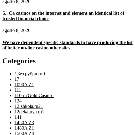
agosto 8, 2026
S., Ca casinos on the internet and element an identical list of
trusted financial choice
agosto 8, 2026
We have dependent specific standards to have producing the list
of better on-line casino other sites
Categories
! Без рубрики
9
1
7
1090A Z
1
11
1
1166-7Gold Casino
1
12
4
12-shkola.ru2
1
12dekabrya.ru
1
14
1
1450A Z
3
1480A Z
1
1500A Z
4