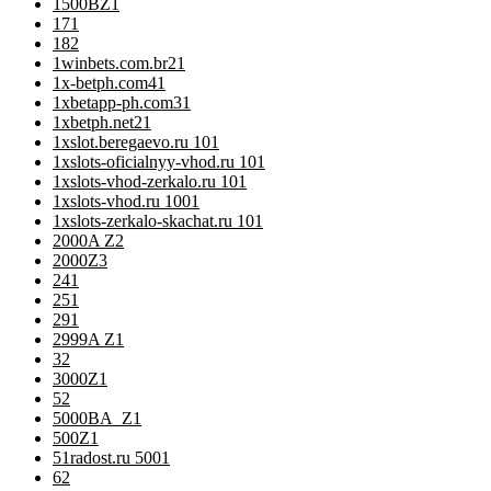
1500BZ
1
17
1
18
2
1winbets.com.br2
1
1x-betph.com4
1
1xbetapp-ph.com3
1
1xbetph.net2
1
1xslot.beregaevo.ru 10
1
1xslots-oficialnyy-vhod.ru 10
1
1xslots-vhod-zerkalo.ru 10
1
1xslots-vhod.ru 100
1
1xslots-zerkalo-skachat.ru 10
1
2000A Z
2
2000Z
3
24
1
25
1
29
1
2999A Z
1
3
2
3000Z
1
5
2
5000BA_Z
1
500Z
1
51radost.ru 500
1
6
2