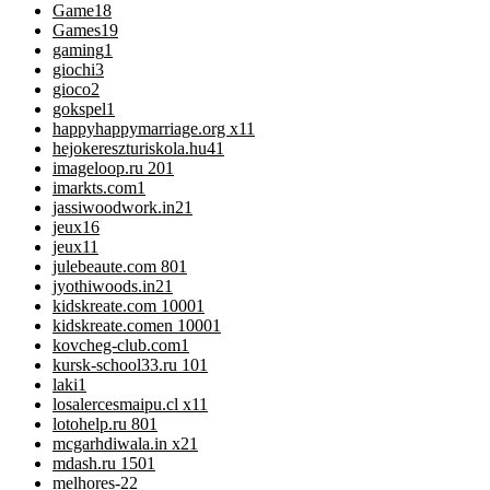
Game
18
Games
19
gaming
1
giochi
3
gioco
2
gokspel
1
happyhappymarriage.org x1
1
hejokereszturiskola.hu4
1
imageloop.ru 20
1
imarkts.com
1
jassiwoodwork.in2
1
jeux
16
jeux1
1
julebeaute.com 80
1
jyothiwoods.in2
1
kidskreate.com 1000
1
kidskreate.comen 1000
1
kovcheg-club.com
1
kursk-school33.ru 10
1
laki
1
losalercesmaipu.cl x1
1
lotohelp.ru 80
1
mcgarhdiwala.in x2
1
mdash.ru 150
1
melhores-2
2