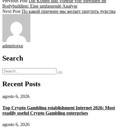
Previous Post
Die Kosten und Vorteile von Steroiden im
Bodybuilding: Eine umfassende Analyse
Next Post
По какой причине мы желает ощутить чувства
admnlxgxn
Search
Recent Posts
agosto 6, 2026
Top Crypto Gambling establishment Internet 2026: Most
readily useful Crypto Gambling enterprises
agosto 6, 2026