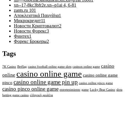
xn--17-8kc3bfr2e.xn--p1ai 4, 6-8
1
zants.ru 10
1
Αποκλειστικά Παιχνίδια
1
Микрокредит
11
Новости Криптовалют
2
Новости Форекс
3
Финтех
1
Форекс Брокеры
2
Tags
casino
7K Casino
Betflag
casino football online game slots
casinon online game
casino online game
online
casino online game
casino online game pin up
pinco
casino online pinco game
casino pinco online game
entretenimiento
game
Lucky Bear Casino
slota
betting game casino
ελληνική ρουλέτα