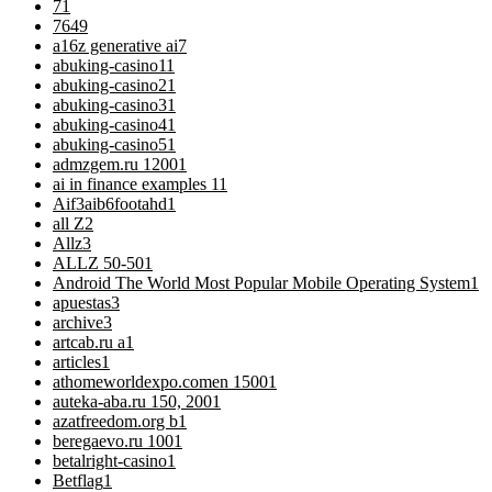
7
1
76
49
a16z generative ai
7
abuking-casino1
1
abuking-casino2
1
abuking-casino3
1
abuking-casino4
1
abuking-casino5
1
admzgem.ru 1200
1
ai in finance examples 1
1
Aif3aib6footahd
1
all Z
2
Allz
3
ALLZ 50-50
1
Android The World Most Popular Mobile Operating System
1
apuestas
3
archive
3
artcab.ru a
1
articles
1
athomeworldexpo.comen 1500
1
auteka-aba.ru 150, 200
1
azatfreedom.org b
1
beregaevo.ru 100
1
betalright-casino
1
Betflag
1