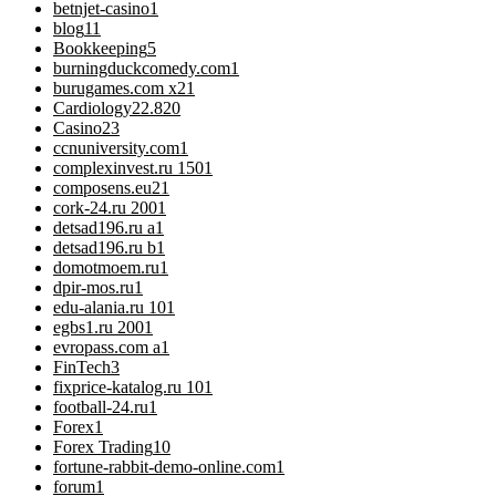
betnjet-casino
1
blog
11
Bookkeeping
5
burningduckcomedy.com
1
burugames.com x2
1
Cardiology
22.820
Casino
23
ccnuniversity.com
1
complexinvest.ru 150
1
composens.eu2
1
cork-24.ru 200
1
detsad196.ru a
1
detsad196.ru b
1
domotmoem.ru
1
dpir-mos.ru
1
edu-alania.ru 10
1
egbs1.ru 200
1
evropass.com a
1
FinTech
3
fixprice-katalog.ru 10
1
football-24.ru
1
Forex
1
Forex Trading
10
fortune-rabbit-demo-online.com
1
forum
1