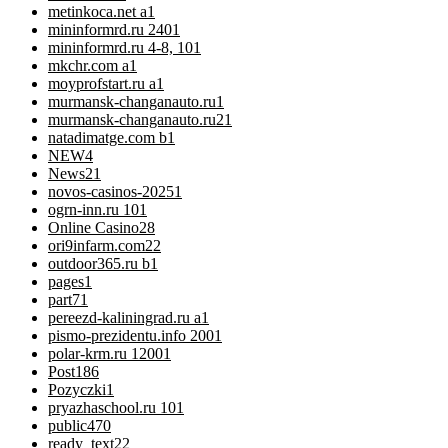
metinkoca.net a
1
mininformrd.ru 240
1
mininformrd.ru 4-8, 10
1
mkchr.com a
1
moyprofstart.ru a
1
murmansk-changanauto.ru
1
murmansk-changanauto.ru2
1
natadimatge.com b
1
NEW
4
News
21
novos-casinos-2025
1
ogrn-inn.ru 10
1
Online Casino
28
ori9infarm.com2
2
outdoor365.ru b
1
pages
1
part7
1
pereezd-kaliningrad.ru a
1
pismo-prezidentu.info 200
1
polar-krm.ru 1200
1
Post
186
Pozyczki
1
pryazhaschool.ru 10
1
public
470
ready_text
22