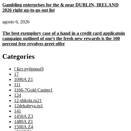
Gambling enterprises for the & near DUBLIN, IRELAND
2026 right up-to-go out list
agosto 6, 2026
The best exemplory case of a hand in a credit card applicatoin
campaign outlined of one’s the fresh new rewards is the 100
percent free revolves greet offer
Categories
! Без рубрики
9
1
7
1090A Z
1
11
1
1166-7Gold Casino
1
12
4
12-shkola.ru2
1
12dekabrya.ru
1
14
1
1450A Z
3
1480A Z
1
1500A Z
4