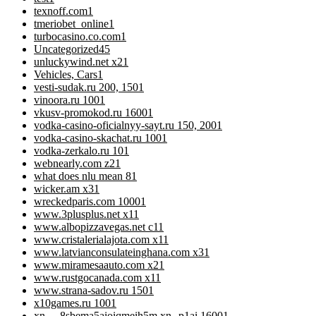
texnoff.com
1
tmeriobet_online
1
turbocasino.co.com
1
Uncategorized
45
unluckywind.net x2
1
Vehicles, Cars
1
vesti-sudak.ru 200, 150
1
vinoora.ru 100
1
vkusv-promokod.ru 1600
1
vodka-casino-oficialnyy-sayt.ru 150, 200
1
vodka-casino-skachat.ru 100
1
vodka-zerkalo.ru 10
1
webnearly.com z2
1
what does nlu mean 8
1
wicker.am x3
1
wreckedparis.com 1000
1
www.3plusplus.net x1
1
www.albopizzavegas.net c1
1
www.cristalerialajota.com x1
1
www.latvianconsulateinghana.com x3
1
www.miramesaauto.com x2
1
www.rustgocanada.com x1
1
www.strana-sadov.ru 150
1
x10games.ru 100
1
xn—-8sbema5aioiqmeih5m.xn--p1ai 1600
1