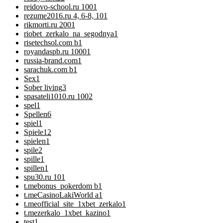
reidovo-school.ru 100
1
rezume2016.ru 4, 6-8, 10
1
rikmorti.ru 200
1
riobet_zerkalo_na_segodnya
1
risetechsol.com b
1
royandaspb.ru 1000
1
russia-brand.com
1
sarachuk.com b
1
Sex
1
Sober living
3
spasateli1010.ru 100
2
spel
1
Spellen
6
spiel
1
Spiele
12
spielen
1
spile
2
spille
1
spillen
1
spu30.ru 10
1
t.mebonus_pokerdom b
1
t.meCasinoLakiWorld a
1
t.meofficial_site_1xbet_zerkalo
1
t.mezerkalo_1xbet_kazino
1
test
1