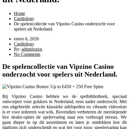
Home
Cardiology
De spelencollectie van Vipzino Casino onderzocht voor
spelers uit Nederland.
enero 6, 2026
Cardiology
By:
admnlxgxn
No Comments
De spelencollectie van Vipzino Casino
onderzocht voor spelers uit Nederland.
Bij Vipzino Casino hebben we de spelbibliotheek, speciaal
ontworpen voor gokkers in Nederland, eens nader onderzocht. Met
een uitgebreide selectie klassieke tafelspellen en vibrante videoslots
is er voor iedereen wat wils. Bovendien verbeteren de meeslepende
live dealer-opties de spelervaring naar een verhoogd niveau. We
gaan dieper in op dit assortiment en laten je ontdekken hoe dit
platform zich onderscheidt en wat het voor jouw speelervaring kan