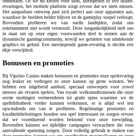
ontdekken. Of we nu kiezen voor slots, tafelspellen of live dealer-
ervaringen, het mobiele platform zorgt ervoor dat we niets missen.
Het aanpasbare ontwerp past zich perfect aan onze apparaten aan,
waardoor de beelden helder blijven en de gameplay soepel verloopt.
Bovendien profiteren we van snelle laadtijden, zodat ons
entertainment niet wordt verstoord. Deze toegankelijkheid stelt ons
in staat om op onze eigen voorwaarden deel te nemen aan de
dynamische gamingcommunity, terwijl we genieten van uitstekende
graphics en geluid. Een meeslepende game-ervaring is slechts een
tikje verwijderd.
Bonussen en promoties
Bij Vipzino Casino maken bonussen en promoties onze spelervaring
nog leuker en verhogen ze onze kansen op grote winsten. We
hebben een uitgebreid aanbod, speciaal ontworpen voor zowel
nieuwe als ervaren spelers. Van royale welkomstbonussen die onze
eerste stortingen vermeerderen tot gratis spins waarmee we de
spelbibliotheek verder kunnen verkennen, er is altijd wel iets
opwindends om van te profiteren. Regelmatige promoties en
loyaliteitsbeloningen houden ons spel interessant en zorgen ervoor
dat we voortdurend worden beloond voor onze toewijding.
Bovendien kunnen we tijdelijke campagnes verwachten die voor
aanvullende spanning zorgen. Door volledig gebruik te maken van
deze promoties kunnen we ons speelbudget maximaliseren en onze