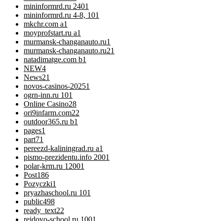
mininformrd.ru 240
1
mininformrd.ru 4-8, 10
1
mkchr.com a
1
moyprofstart.ru a
1
murmansk-changanauto.ru
1
murmansk-changanauto.ru2
1
natadimatge.com b
1
NEW
4
News
21
novos-casinos-2025
1
ogrn-inn.ru 10
1
Online Casino
28
ori9infarm.com2
2
outdoor365.ru b
1
pages
1
part7
1
pereezd-kaliningrad.ru a
1
pismo-prezidentu.info 200
1
polar-krm.ru 1200
1
Post
186
Pozyczki
1
pryazhaschool.ru 10
1
public
498
ready_text
22
reidovo-school.ru 100
1