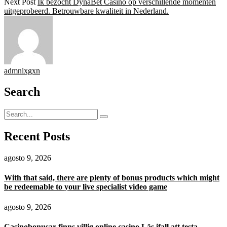
Next Post
Ik bezocht DynaBet Casino op verschillende momenten
uitgeprobeerd. Betrouwbare kwaliteit in Nederland.
admnlxgxn
Search
Recent Posts
agosto 9, 2026
With that said, there are plenty of bonus products which might
be redeemable to your live specialist video game
agosto 9, 2026
Casinobonusar finns villig online casino Läs ifall att testa