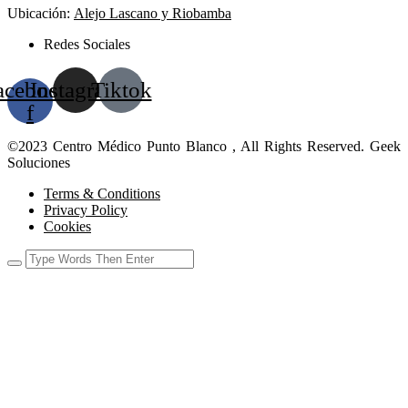
Ubicación:
Alejo Lascano y Riobamba
Redes Sociales
acebook-
Instagram
Tiktok
f
©2023 Centro Médico Punto Blanco , All Rights Reserved. Geek
Soluciones
Terms & Conditions
Privacy Policy
Cookies