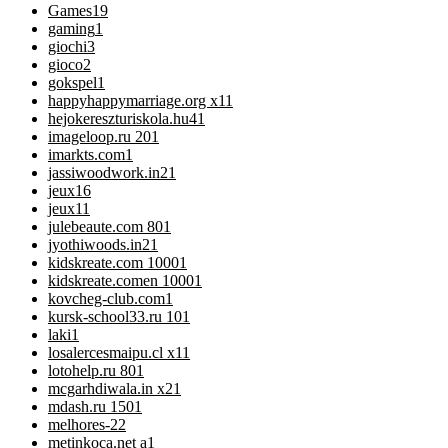
Games
19
gaming
1
giochi
3
gioco
2
gokspel
1
happyhappymarriage.org x1
1
hejokereszturiskola.hu4
1
imageloop.ru 20
1
imarkts.com
1
jassiwoodwork.in2
1
jeux
16
jeux1
1
julebeaute.com 80
1
jyothiwoods.in2
1
kidskreate.com 1000
1
kidskreate.comen 1000
1
kovcheg-club.com
1
kursk-school33.ru 10
1
laki
1
losalercesmaipu.cl x1
1
lotohelp.ru 80
1
mcgarhdiwala.in x2
1
mdash.ru 150
1
melhores-2
2
metinkoca.net a
1