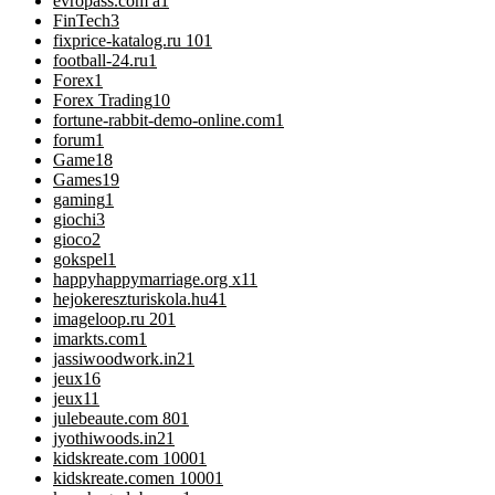
evropass.com a
1
FinTech
3
fixprice-katalog.ru 10
1
football-24.ru
1
Forex
1
Forex Trading
10
fortune-rabbit-demo-online.com
1
forum
1
Game
18
Games
19
gaming
1
giochi
3
gioco
2
gokspel
1
happyhappymarriage.org x1
1
hejokereszturiskola.hu4
1
imageloop.ru 20
1
imarkts.com
1
jassiwoodwork.in2
1
jeux
16
jeux1
1
julebeaute.com 80
1
jyothiwoods.in2
1
kidskreate.com 1000
1
kidskreate.comen 1000
1