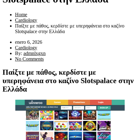
Home
Cardiology
Παίξτε με πάθος, κερδίστε με υπερηφάνεια στο καζίνο
Slotspalace στην Ελλάδα
enero 6, 2026
Cardiology
By:
admnlxgxn
No Comments
Παίξτε με πάθος, κερδίστε με
υπερηφάνεια στο καζίνο Slotspalace στην
Ελλάδα