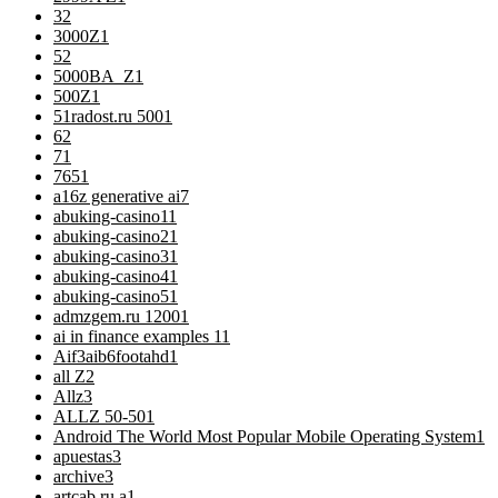
3
2
3000Z
1
5
2
5000BA_Z
1
500Z
1
51radost.ru 500
1
6
2
7
1
76
51
a16z generative ai
7
abuking-casino1
1
abuking-casino2
1
abuking-casino3
1
abuking-casino4
1
abuking-casino5
1
admzgem.ru 1200
1
ai in finance examples 1
1
Aif3aib6footahd
1
all Z
2
Allz
3
ALLZ 50-50
1
Android The World Most Popular Mobile Operating System
1
apuestas
3
archive
3
artcab.ru a
1