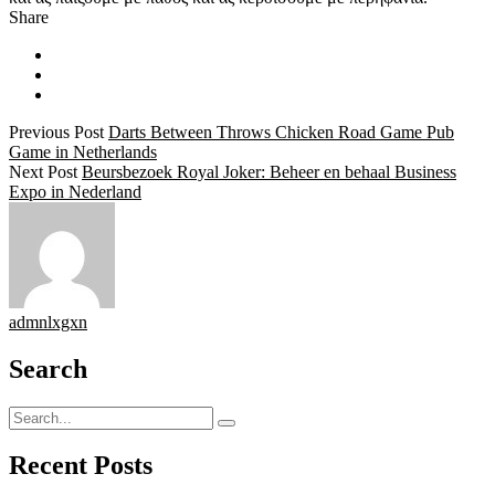
Share
Previous Post
Darts Between Throws Chicken Road Game Pub
Game in Netherlands
Next Post
Beursbezoek Royal Joker: Beheer en behaal Business
Expo in Nederland
admnlxgxn
Search
Recent Posts