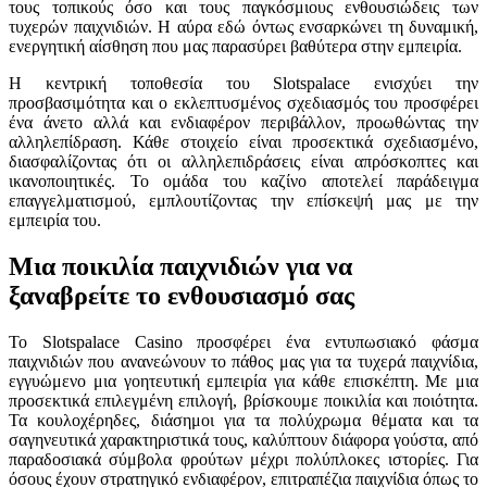
τους τοπικούς όσο και τους παγκόσμιους ενθουσιώδεις των
τυχερών παιχνιδιών. Η αύρα εδώ όντως ενσαρκώνει τη δυναμική,
ενεργητική αίσθηση που μας παρασύρει βαθύτερα στην εμπειρία.
Η κεντρική τοποθεσία του Slotspalace ενισχύει την
προσβασιμότητα και ο εκλεπτυσμένος σχεδιασμός του προσφέρει
ένα άνετο αλλά και ενδιαφέρον περιβάλλον, προωθώντας την
αλληλεπίδραση. Κάθε στοιχείο είναι προσεκτικά σχεδιασμένο,
διασφαλίζοντας ότι οι αλληλεπιδράσεις είναι απρόσκοπτες και
ικανοποιητικές. Το ομάδα του καζίνο αποτελεί παράδειγμα
επαγγελματισμού, εμπλουτίζοντας την επίσκεψή μας με την
εμπειρία του.
Μια ποικιλία παιχνιδιών για να
ξαναβρείτε το ενθουσιασμό σας
Το Slotspalace Casino προσφέρει ένα εντυπωσιακό φάσμα
παιχνιδιών που ανανεώνουν το πάθος μας για τα τυχερά παιχνίδια,
εγγυώμενο μια γοητευτική εμπειρία για κάθε επισκέπτη. Με μια
προσεκτικά επιλεγμένη επιλογή, βρίσκουμε ποικιλία και ποιότητα.
Τα κουλοχέρηδες, διάσημοι για τα πολύχρωμα θέματα και τα
σαγηνευτικά χαρακτηριστικά τους, καλύπτουν διάφορα γούστα, από
παραδοσιακά σύμβολα φρούτων μέχρι πολύπλοκες ιστορίες. Για
όσους έχουν στρατηγικό ενδιαφέρον, επιτραπέζια παιχνίδια όπως το