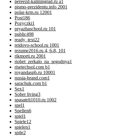
pereezd-kaliningrad.ru a
1
pismo-prezidentu.info 200
1
polar-krm.ru 1200
1
Post
186
Pozyczki
1
pryazhaschool.ru 10
1
public
498
ready_text
22
reidovo-school.ru 100
1
rezume2016.ru 4, 6-8, 10
1
rikmorti.ru 200
1
riobet_zerkalo_na_segodnya
1
risetechsol.com b
1
royandaspb.ru 1000
1
russia-brand.com
1
sarachuk.com b
1
Sex
1
Sober living
3
spasateli1010.ru 100
2
spel
1
Spellen
6
spiel
1
Spiele
12
spielen
1
spile
2