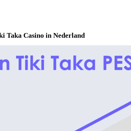
iki Taka Casino in Nederland