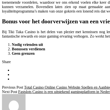
toenemende voordelen, waardoor we ons erkend voelen elke keer da
kunnen verzamelen. Bovendien laten zien op maat gemaakte aan
loyaliteitsprogramma’s maken van onze gokreis een lonend reis dat w
Bonus voor het doorverwijzen van een vri
Bij Tiki Taka Casino is het delen van plezier met kennissen nog 
fantastische rewards en onze gaming ervaring verhogen. Zo werkt het
Nodig vrienden uit
Bonussen verdienen
Geen grenzen
Share
Previous Post
Total Casino Online Casino Website Spellen en Aanbie
Next Post
Fastslots Casino is een uitstekend gamingplatform in Neder