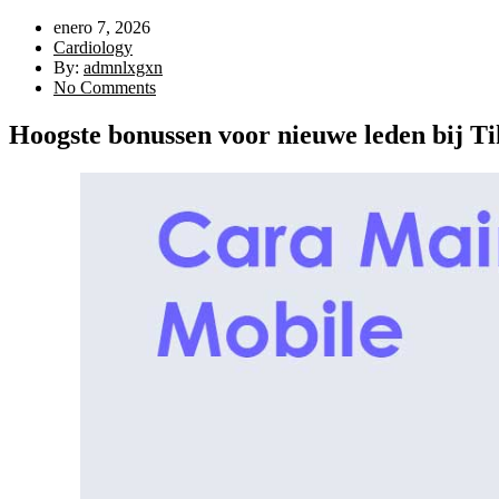
enero 7, 2026
Cardiology
By:
admnlxgxn
No Comments
Hoogste bonussen voor nieuwe leden bij T