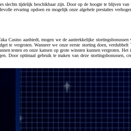
 slechts tijdelijk beschikbaar zijn. Door op de hoogte te blijven van
rdevolle ervaring opdoen en mogelijk onze algehele prestaties verhoge
aka Casino aanbiedt, mogen we de aantrekkelijke stortingsbonussen v
get te vergroten. Wanneer we onze eerste storting doen, verdubbelt
 kunnen testen en onze kansen op grote winsten kunnen vergroten. Het
ggen. Door optimaal gebruik te maken van deze stortingsbonussen, c