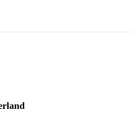
erland