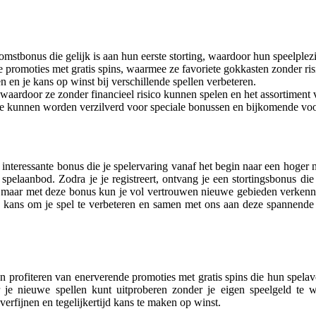
tbonus die gelijk is aan hun eerste storting, waardoor hun speelplezi
romoties met gratis spins, waarmee ze favoriete gokkasten zonder ris
 en je kans op winst bij verschillende spellen verbeteren.
waardoor ze zonder financieel risico kunnen spelen en het assortiment
die kunnen worden verzilverd voor speciale bonussen en bijkomende vo
nteressante bonus die je spelervaring vanaf het begin naar een hoger 
spelaanbod. Zodra je je registreert, ontvang je een stortingsbonus die 
, maar met deze bonus kun je vol vertrouwen nieuwe gebieden verkennen
ze kans om je spel te verbeteren en samen met ons aan deze spannende
rofiteren van enerverende promoties met gratis spins die hun spelavo
r je nieuwe spellen kunt uitproberen zonder je eigen speelgeld te
verfijnen en tegelijkertijd kans te maken op winst.