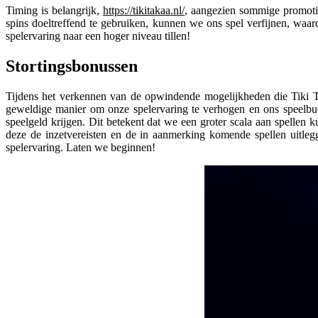
Timing is belangrijk,
https://tikitakaa.nl/
, aangezien sommige promoties
spins doeltreffend te gebruiken, kunnen we ons spel verfijnen, waa
spelervaring naar een hoger niveau tillen!
Stortingsbonussen
Tijdens het verkennen van de opwindende mogelijkheden die Tiki T
geweldige manier om onze spelervaring te verhogen en ons speelbud
speelgeld krijgen. Dit betekent dat we een groter scala aan spellen
deze de inzetvereisten en de in aanmerking komende spellen uitle
spelervaring. Laten we beginnen!