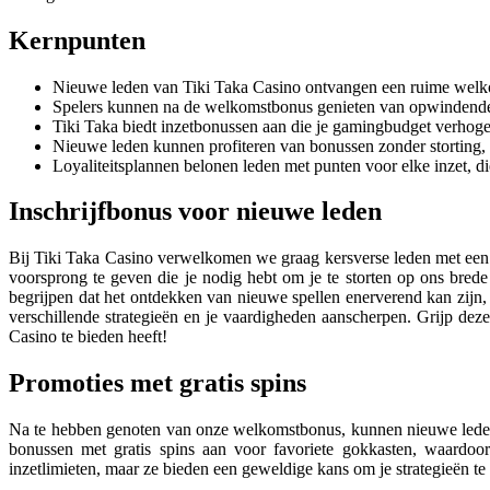
Kernpunten
Nieuwe leden van Tiki Taka Casino ontvangen een ruime welkoms
Spelers kunnen na de welkomstbonus genieten van opwindende p
Tiki Taka biedt inzetbonussen aan die je gamingbudget verhogen
Nieuwe leden kunnen profiteren van bonussen zonder storting, 
Loyaliteitsplannen belonen leden met punten voor elke inzet, 
Inschrijfbonus voor nieuwe leden
Bij Tiki Taka Casino verwelkomen we graag kersverse leden met een i
voorsprong te geven die je nodig hebt om je te storten op ons brede 
begrijpen dat het ontdekken van nieuwe spellen enerverend kan zijn
verschillende strategieën en je vaardigheden aanscherpen. Grijp de
Casino te bieden heeft!
Promoties met gratis spins
Na te hebben genoten van onze welkomstbonus, kunnen nieuwe leden p
bonussen met gratis spins aan voor favoriete gokkasten, waardoo
inzetlimieten, maar ze bieden een geweldige kans om je strategieën te 