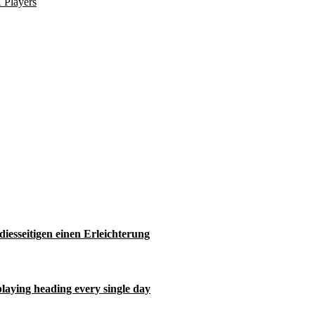
 Players
iesseitigen einen Erleichterung
 playing heading every single day