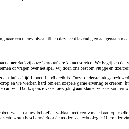
ng naar een nieuw niveau tilt en deze echt levendig en aangenaam maa
genamer dankzij onze betrouwbare klantenservice. We begrijpen dat snel
emen of vragen over het spel, wij doen ons best om vlugge en doeltref
zodat hulp altijd binnen handbereik is. Onze ondersteuningsmedewerk
voorop en we werken hard om een soepele game-ervaring te creëren.
ht
ne-can-win
Dankzij onze vaste toewijding aan klantenservice kunnen w
ebben we aan al uw behoeften voldaan met een variëteit aan opties die 
interactie wordt beschermd door de modernste technologie. Hieronder vi