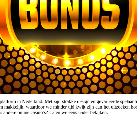
platform in Nederland. Met zijn strakke design en gevarieerde spelaan
n makkelijk, waardoor we minder tijd kwijt zijn aan het uitzoeken hoe
als andere online casino’s? Laten we eens nader bekijken.