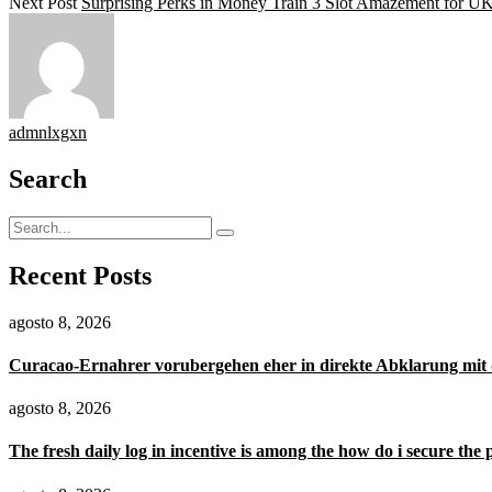
Next Post
Surprising Perks in Money Train 3 Slot Amazement for UK
admnlxgxn
Search
Recent Posts
agosto 8, 2026
Curacao-Ernahrer vorubergehen eher in direkte Abklarung mit d
agosto 8, 2026
The fresh daily log in incentive is among the how do i secure the