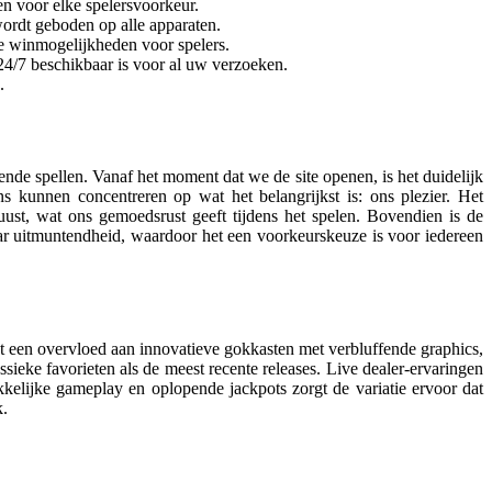
en voor elke spelersvoorkeur.
wordt geboden op alle apparaten.
de winmogelijkheden voor spelers.
 24/7 beschikbaar is voor al uw verzoeken.
.
de spellen. Vanaf het moment dat we de site openen, is het duidelijk
s kunnen concentreren op wat het belangrijkst is: ons plezier. Het
uust, wat ons gemoedsrust geeft tijdens het spelen. Bovendien is de
aar uitmuntendheid, waardoor het een voorkeurskeuze is voor iedereen
 tot een overvloed aan innovatieve gokkasten met verbluffende graphics,
ssieke favorieten als de meest recente releases. Live dealer-ervaringen
kelijke gameplay en oplopende jackpots zorgt de variatie ervoor dat
k.