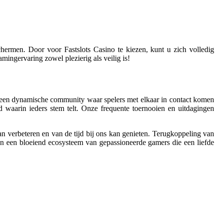
hermen. Door voor Fastslots Casino te kiezen, kunt u zich volledig
mingervaring zowel plezierig als veilig is!
an een dynamische community waar spelers met elkaar in contact komen
waarin ieders stem telt. Onze frequente toernooien en uitdagingen
kan verbeteren en van de tijd bij ons kan genieten. Terugkoppeling van
jn een bloeiend ecosysteem van gepassioneerde gamers die een liefde