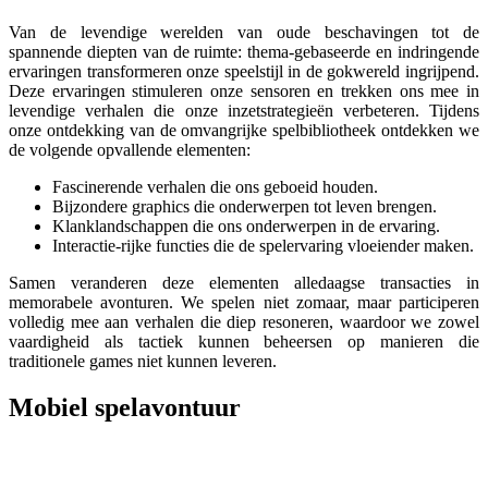
Van de levendige werelden van oude beschavingen tot de
spannende diepten van de ruimte: thema-gebaseerde en indringende
ervaringen transformeren onze speelstijl in de gokwereld ingrijpend.
Deze ervaringen stimuleren onze sensoren en trekken ons mee in
levendige verhalen die onze inzetstrategieën verbeteren. Tijdens
onze ontdekking van de omvangrijke spelbibliotheek ontdekken we
de volgende opvallende elementen:
Fascinerende verhalen die ons geboeid houden.
Bijzondere graphics die onderwerpen tot leven brengen.
Klanklandschappen die ons onderwerpen in de ervaring.
Interactie-rijke functies die de spelervaring vloeiender maken.
Samen veranderen deze elementen alledaagse transacties in
memorabele avonturen. We spelen niet zomaar, maar participeren
volledig mee aan verhalen die diep resoneren, waardoor we zowel
vaardigheid als tactiek kunnen beheersen op manieren die
traditionele games niet kunnen leveren.
Mobiel spelavontuur