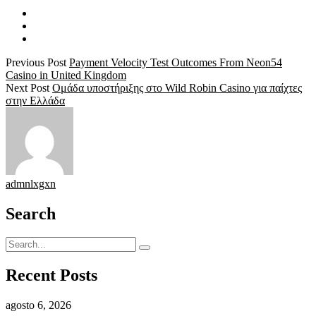
Previous Post
Payment Velocity Test Outcomes From Neon54
Casino in United Kingdom
Next Post
Ομάδα υποστήριξης στο Wild Robin Casino για παίχτες
στην Ελλάδα
admnlxgxn
Search
Recent Posts
agosto 6, 2026