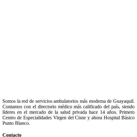
Somos la red de servicios ambulatorios más moderna de Guayaquil.
Contamos con el directorio médico más calificado del país, siendo
líderes en el mercado de la salud privada hace 14 años. Primero
Centro de Especialidades Virgen del Cisne y ahora Hospital Básico
Punto Blanco.
Contacto