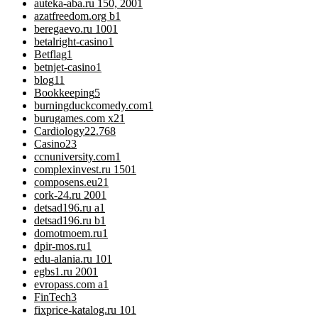
auteka-aba.ru 150, 200
1
azatfreedom.org b
1
beregaevo.ru 100
1
betalright-casino
1
Betflag
1
betnjet-casino
1
blog
11
Bookkeeping
5
burningduckcomedy.com
1
burugames.com x2
1
Cardiology
22.768
Casino
23
ccnuniversity.com
1
complexinvest.ru 150
1
composens.eu2
1
cork-24.ru 200
1
detsad196.ru a
1
detsad196.ru b
1
domotmoem.ru
1
dpir-mos.ru
1
edu-alania.ru 10
1
egbs1.ru 200
1
evropass.com a
1
FinTech
3
fixprice-katalog.ru 10
1