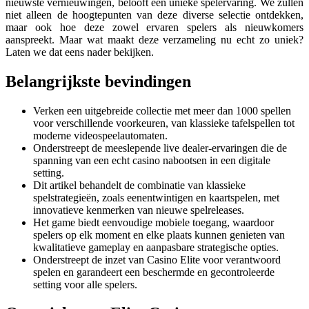
nieuwste vernieuwingen, belooft een unieke spelervaring. We zullen
niet alleen de hoogtepunten van deze diverse selectie ontdekken,
maar ook hoe deze zowel ervaren spelers als nieuwkomers
aanspreekt. Maar wat maakt deze verzameling nu echt zo uniek?
Laten we dat eens nader bekijken.
Belangrijkste bevindingen
Verken een uitgebreide collectie met meer dan 1000 spellen
voor verschillende voorkeuren, van klassieke tafelspellen tot
moderne videospeelautomaten.
Onderstreept de meeslepende live dealer-ervaringen die de
spanning van een echt casino nabootsen in een digitale
setting.
Dit artikel behandelt de combinatie van klassieke
spelstrategieën, zoals eenentwintigen en kaartspelen, met
innovatieve kenmerken van nieuwe spelreleases.
Het game biedt eenvoudige mobiele toegang, waardoor
spelers op elk moment en elke plaats kunnen genieten van
kwalitatieve gameplay en aanpasbare strategische opties.
Onderstreept de inzet van Casino Elite voor verantwoord
spelen en garandeert een beschermde en gecontroleerde
setting voor alle spelers.