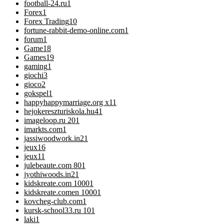
football-24.ru
1
Forex
1
Forex Trading
10
fortune-rabbit-demo-online.com
1
forum
1
Game
18
Games
19
gaming
1
giochi
3
gioco
2
gokspel
1
happyhappymarriage.org x1
1
hejokereszturiskola.hu4
1
imageloop.ru 20
1
imarkts.com
1
jassiwoodwork.in2
1
jeux
16
jeux1
1
julebeaute.com 80
1
jyothiwoods.in2
1
kidskreate.com 1000
1
kidskreate.comen 1000
1
kovcheg-club.com
1
kursk-school33.ru 10
1
laki
1