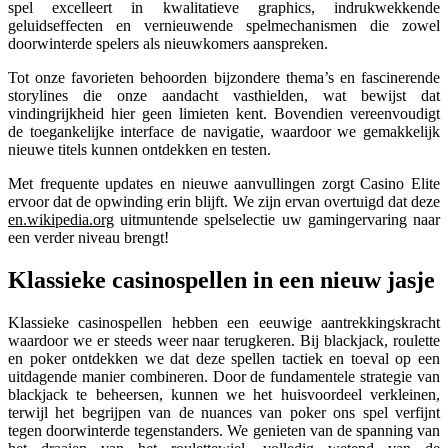
spel excelleert in kwalitatieve graphics, indrukwekkende
geluidseffecten en vernieuwende spelmechanismen die zowel
doorwinterde spelers als nieuwkomers aanspreken.
Tot onze favorieten behoorden bijzondere thema’s en fascinerende
storylines die onze aandacht vasthielden, wat bewijst dat
vindingrijkheid hier geen limieten kent. Bovendien vereenvoudigt
de toegankelijke interface de navigatie, waardoor we gemakkelijk
nieuwe titels kunnen ontdekken en testen.
Met frequente updates en nieuwe aanvullingen zorgt Casino Elite
ervoor dat de opwinding erin blijft. We zijn ervan overtuigd dat deze
en.wikipedia.org
uitmuntende spelselectie uw gamingervaring naar
een verder niveau brengt!
Klassieke casinospellen in een nieuw jasje
Klassieke casinospellen hebben een eeuwige aantrekkingskracht
waardoor we er steeds weer naar terugkeren. Bij blackjack, roulette
en poker ontdekken we dat deze spellen tactiek en toeval op een
uitdagende manier combineren. Door de fundamentele strategie van
blackjack te beheersen, kunnen we het huisvoordeel verkleinen,
terwijl het begrijpen van de nuances van poker ons spel verfijnt
tegen doorwinterde tegenstanders. We genieten van de spanning van