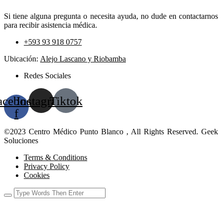
Si tiene alguna pregunta o necesita ayuda, no dude en contactarnos
para recibir asistencia médica.
+593 93 918 0757
Ubicación:
Alejo Lascano y Riobamba
Redes Sociales
acebook-
Instagram
Tiktok
f
©2023 Centro Médico Punto Blanco , All Rights Reserved. Geek
Soluciones
Terms & Conditions
Privacy Policy
Cookies