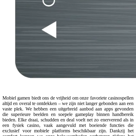
Mobiel gamen biedt ons de vrijheid om onze favoriete casinospellen
altijd en overal te ontdekken – we zijn niet langer gebonden aan een
vaste plek. We hebben een uitgebreid aanbod aan apps gevonden
die superieure beelden en soepele gameplay binnen handbereik
bieden. Elke draai, schudden en deal voelt net zo enerverend als in
een fysiek casino, vaak aangevuld met boeiende functies die
exclusief voor mobiele platforms beschikbaar zijn. Dankzij het