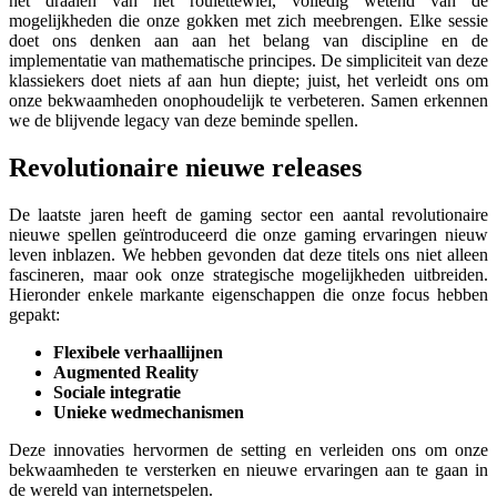
het draaien van het roulettewiel, volledig wetend van de
mogelijkheden die onze gokken met zich meebrengen. Elke sessie
doet ons denken aan aan het belang van discipline en de
implementatie van mathematische principes. De simpliciteit van deze
klassiekers doet niets af aan hun diepte; juist, het verleidt ons om
onze bekwaamheden onophoudelijk te verbeteren. Samen erkennen
we de blijvende legacy van deze beminde spellen.
Revolutionaire nieuwe releases
De laatste jaren heeft de gaming sector een aantal revolutionaire
nieuwe spellen geïntroduceerd die onze gaming ervaringen nieuw
leven inblazen. We hebben gevonden dat deze titels ons niet alleen
fascineren, maar ook onze strategische mogelijkheden uitbreiden.
Hieronder enkele markante eigenschappen die onze focus hebben
gepakt:
Flexibele verhaallijnen
Augmented Reality
Sociale integratie
Unieke wedmechanismen
Deze innovaties hervormen de setting en verleiden ons om onze
bekwaamheden te versterken en nieuwe ervaringen aan te gaan in
de wereld van internetspelen.