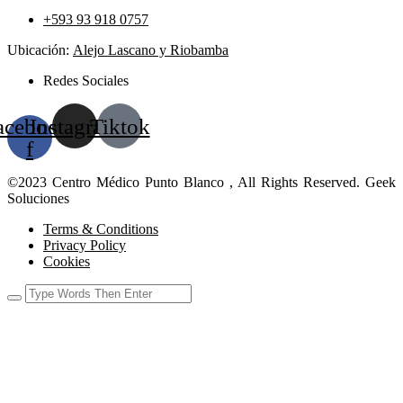
+593 93 918 0757
Ubicación:
Alejo Lascano y Riobamba
Redes Sociales
acebook-
Instagram
Tiktok
f
©2023 Centro Médico Punto Blanco , All Rights Reserved. Geek
Soluciones
Terms & Conditions
Privacy Policy
Cookies