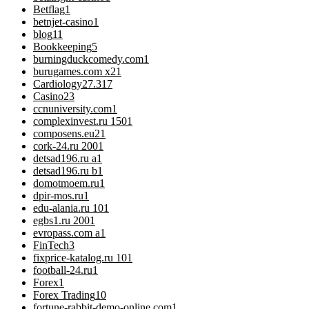
Betflag
1
betnjet-casino
1
blog
11
Bookkeeping
5
burningduckcomedy.com
1
burugames.com x2
1
Cardiology
27.317
Casino
23
ccnuniversity.com
1
complexinvest.ru 150
1
composens.eu2
1
cork-24.ru 200
1
detsad196.ru a
1
detsad196.ru b
1
domotmoem.ru
1
dpir-mos.ru
1
edu-alania.ru 10
1
egbs1.ru 200
1
evropass.com a
1
FinTech
3
fixprice-katalog.ru 10
1
football-24.ru
1
Forex
1
Forex Trading
10
fortune-rabbit-demo-online.com
1