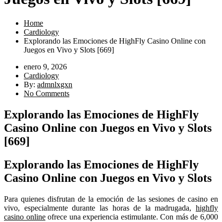
Home
Cardiology
Explorando las Emociones de HighFly Casino Online con
Juegos en Vivo y Slots [669]
enero 9, 2026
Cardiology
By:
admnlxgxn
No Comments
Explorando las Emociones de HighFly
Casino Online con Juegos en Vivo y Slots
[669]
Explorando las Emociones de HighFly
Casino Online con Juegos en Vivo y Slots
Para quienes disfrutan de la emoción de las sesiones de casino en
vivo, especialmente durante las horas de la madrugada,
highfly
casino online
ofrece una experiencia estimulante. Con más de 6,000