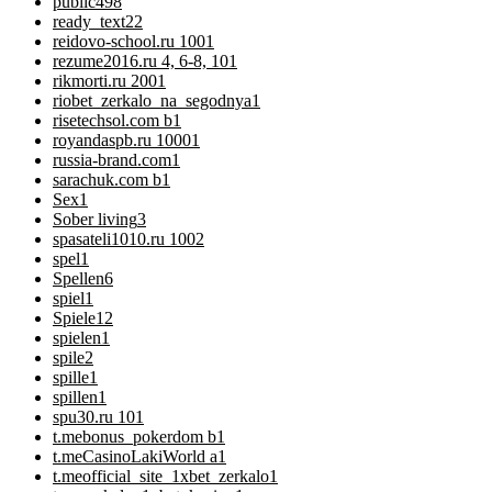
public
498
ready_text
22
reidovo-school.ru 100
1
rezume2016.ru 4, 6-8, 10
1
rikmorti.ru 200
1
riobet_zerkalo_na_segodnya
1
risetechsol.com b
1
royandaspb.ru 1000
1
russia-brand.com
1
sarachuk.com b
1
Sex
1
Sober living
3
spasateli1010.ru 100
2
spel
1
Spellen
6
spiel
1
Spiele
12
spielen
1
spile
2
spille
1
spillen
1
spu30.ru 10
1
t.mebonus_pokerdom b
1
t.meCasinoLakiWorld a
1
t.meofficial_site_1xbet_zerkalo
1