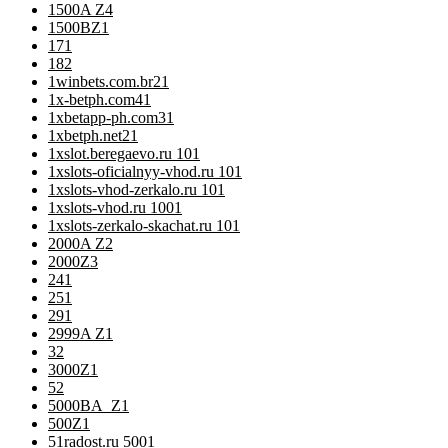
1500A Z
4
1500BZ
1
17
1
18
2
1winbets.com.br2
1
1x-betph.com4
1
1xbetapp-ph.com3
1
1xbetph.net2
1
1xslot.beregaevo.ru 10
1
1xslots-oficialnyy-vhod.ru 10
1
1xslots-vhod-zerkalo.ru 10
1
1xslots-vhod.ru 100
1
1xslots-zerkalo-skachat.ru 10
1
2000A Z
2
2000Z
3
24
1
25
1
29
1
2999A Z
1
3
2
3000Z
1
5
2
5000BA_Z
1
500Z
1
51radost.ru 500
1