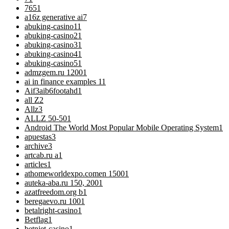
76
51
a16z generative ai
7
abuking-casino1
1
abuking-casino2
1
abuking-casino3
1
abuking-casino4
1
abuking-casino5
1
admzgem.ru 1200
1
ai in finance examples 1
1
Aif3aib6footahd
1
all Z
2
Allz
3
ALLZ 50-50
1
Android The World Most Popular Mobile Operating System
1
apuestas
3
archive
3
artcab.ru a
1
articles
1
athomeworldexpo.comen 1500
1
auteka-aba.ru 150, 200
1
azatfreedom.org b
1
beregaevo.ru 100
1
betalright-casino
1
Betflag
1
betnjet-casino
1