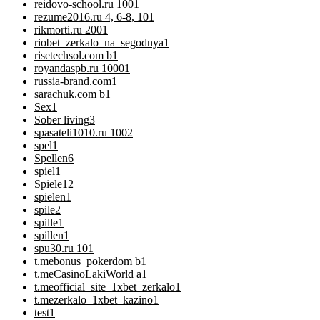
reidovo-school.ru 100
1
rezume2016.ru 4, 6-8, 10
1
rikmorti.ru 200
1
riobet_zerkalo_na_segodnya
1
risetechsol.com b
1
royandaspb.ru 1000
1
russia-brand.com
1
sarachuk.com b
1
Sex
1
Sober living
3
spasateli1010.ru 100
2
spel
1
Spellen
6
spiel
1
Spiele
12
spielen
1
spile
2
spille
1
spillen
1
spu30.ru 10
1
t.mebonus_pokerdom b
1
t.meCasinoLakiWorld a
1
t.meofficial_site_1xbet_zerkalo
1
t.mezerkalo_1xbet_kazino
1
test
1