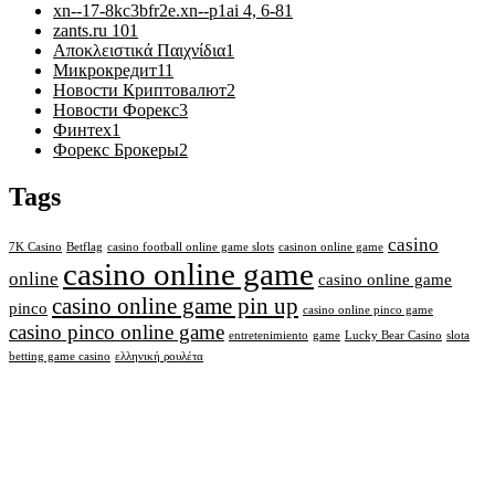
xn--17-8kc3bfr2e.xn--p1ai 4, 6-8
1
zants.ru 10
1
Αποκλειστικά Παιχνίδια
1
Микрокредит
11
Новости Криптовалют
2
Новости Форекс
3
Финтех
1
Форекс Брокеры
2
Tags
casino
7K Casino
Betflag
casino football online game slots
casinon online game
casino online game
online
casino online game
casino online game pin up
pinco
casino online pinco game
casino pinco online game
entretenimiento
game
Lucky Bear Casino
slota
betting game casino
ελληνική ρουλέτα