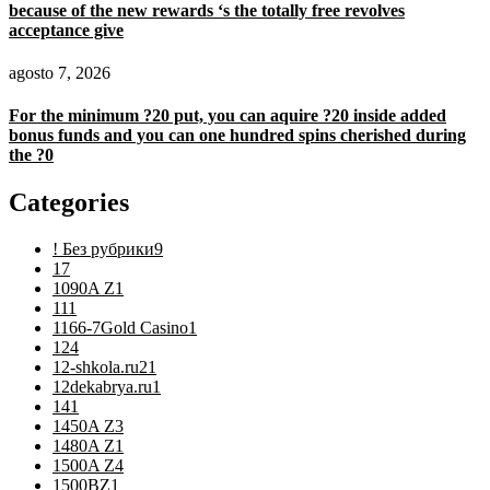
because of the new rewards ‘s the totally free revolves
acceptance give
agosto 7, 2026
For the minimum ?20 put, you can aquire ?20 inside added
bonus funds and you can one hundred spins cherished during
the ?0
Categories
! Без рубрики
9
1
7
1090A Z
1
11
1
1166-7Gold Casino
1
12
4
12-shkola.ru2
1
12dekabrya.ru
1
14
1
1450A Z
3
1480A Z
1
1500A Z
4
1500BZ
1