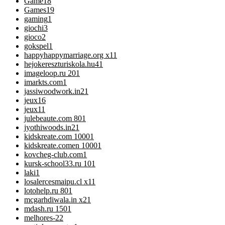
Game
18
Games
19
gaming
1
giochi
3
gioco
2
gokspel
1
happyhappymarriage.org x1
1
hejokereszturiskola.hu4
1
imageloop.ru 20
1
imarkts.com
1
jassiwoodwork.in2
1
jeux
16
jeux1
1
julebeaute.com 80
1
jyothiwoods.in2
1
kidskreate.com 1000
1
kidskreate.comen 1000
1
kovcheg-club.com
1
kursk-school33.ru 10
1
laki
1
losalercesmaipu.cl x1
1
lotohelp.ru 80
1
mcgarhdiwala.in x2
1
mdash.ru 150
1
melhores-2
2