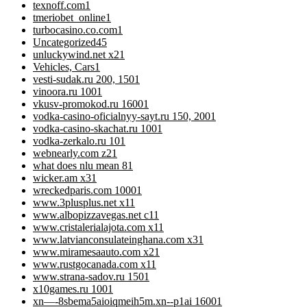
texnoff.com
1
tmeriobet_online
1
turbocasino.co.com
1
Uncategorized
45
unluckywind.net x2
1
Vehicles, Cars
1
vesti-sudak.ru 200, 150
1
vinoora.ru 100
1
vkusv-promokod.ru 1600
1
vodka-casino-oficialnyy-sayt.ru 150, 200
1
vodka-casino-skachat.ru 100
1
vodka-zerkalo.ru 10
1
webnearly.com z2
1
what does nlu mean 8
1
wicker.am x3
1
wreckedparis.com 1000
1
www.3plusplus.net x1
1
www.albopizzavegas.net c1
1
www.cristalerialajota.com x1
1
www.latvianconsulateinghana.com x3
1
www.miramesaauto.com x2
1
www.rustgocanada.com x1
1
www.strana-sadov.ru 150
1
x10games.ru 100
1
xn—-8sbema5aioiqmeih5m.xn--p1ai 1600
1