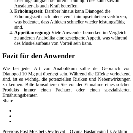
Leistungsfähigkeit bei ihrem Training. Dies kann sowohl
Ausdauer als auch Kraft betreffen.
Erholungszeit:
Darüber hinaus kann Dianoged die
Erholungszeit nach intensiven Trainingseinheiten verkürzen,
was bedeutet, dass Athleten schneller wieder leistungsfähig
sind.
Appetitanregung:
Viele Anwender bemerken im Vergleich
zu anderen Anabolika eine gesteigerte Appetit, was während
des Muskelaufbaus von Vorteil sein kann.
Fazit für den Anwender
Wie bei jeder Art von Anabolikum sollte der Gebrauch von
Dianoged 10 Mg gut überlegt sein. Während die Effekte verlockend
sind, ist es wichtig, die potenziellen Risiken und Nebenwirkungen
zu kennen. Bitte konsultieren Sie vor der Einnahme eines solchen
Produkts immer einen Facharzt oder einen spezialisierten
Ernährungsberater.
Share
Previous Post
Mostbet Qeydiyyat – Oyuna Başlamağın İlk Addımı