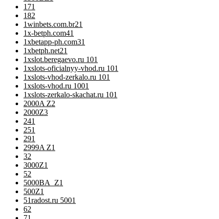
17
1
18
2
1winbets.com.br2
1
1x-betph.com4
1
1xbetapp-ph.com3
1
1xbetph.net2
1
1xslot.beregaevo.ru 10
1
1xslots-oficialnyy-vhod.ru 10
1
1xslots-vhod-zerkalo.ru 10
1
1xslots-vhod.ru 100
1
1xslots-zerkalo-skachat.ru 10
1
2000A Z
2
2000Z
3
24
1
25
1
29
1
2999A Z
1
3
2
3000Z
1
5
2
5000BA_Z
1
500Z
1
51radost.ru 500
1
6
2
7
1