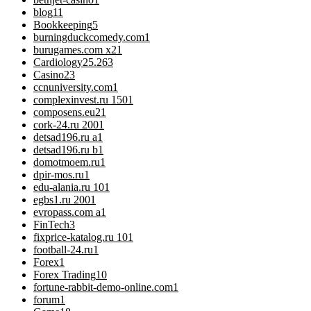
blog
11
Bookkeeping
5
burningduckcomedy.com
1
burugames.com x2
1
Cardiology
25.263
Casino
23
ccnuniversity.com
1
complexinvest.ru 150
1
composens.eu2
1
cork-24.ru 200
1
detsad196.ru a
1
detsad196.ru b
1
domotmoem.ru
1
dpir-mos.ru
1
edu-alania.ru 10
1
egbs1.ru 200
1
evropass.com a
1
FinTech
3
fixprice-katalog.ru 10
1
football-24.ru
1
Forex
1
Forex Trading
10
fortune-rabbit-demo-online.com
1
forum
1