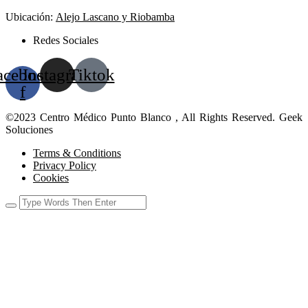
Ubicación:
Alejo Lascano y Riobamba
Redes Sociales
acebook-
Instagram
Tiktok
f
©2023 Centro Médico Punto Blanco , All Rights Reserved. Geek
Soluciones
Terms & Conditions
Privacy Policy
Cookies