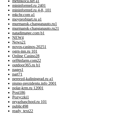
metinkoca.net a
1
mininformrd.ru 240
1
mininformrd.ru 4-8, 10
1
mkchr.com a
1
moyprofstart.ru a
1
murmansk-changanauto.ru
1
murmansk-changanauto.ru2
1
natadimatge.com b
1
NEW
4
News
21
novos-casinos-2025
1
ogrn-inn.ru 10
1
Online Casino
28
ori9infarm.com2
2
outdoor365.ru b
1
pages
1
part7
1
pereezd-kaliningrad.ru a
1
pismo-prezidentu.info 200
1
polar-krm.ru 1200
1
Post
186
Pozyczki
1
pryazhaschool.ru 10
1
public
498
ready_text
22