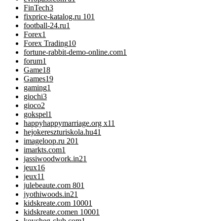
FinTech
3
fixprice-katalog.ru 10
1
football-24.ru
1
Forex
1
Forex Trading
10
fortune-rabbit-demo-online.com
1
forum
1
Game
18
Games
19
gaming
1
giochi
3
gioco
2
gokspel
1
happyhappymarriage.org x1
1
hejokereszturiskola.hu4
1
imageloop.ru 20
1
imarkts.com
1
jassiwoodwork.in2
1
jeux
16
jeux1
1
julebeaute.com 80
1
jyothiwoods.in2
1
kidskreate.com 1000
1
kidskreate.comen 1000
1
kovcheg-club.com
1