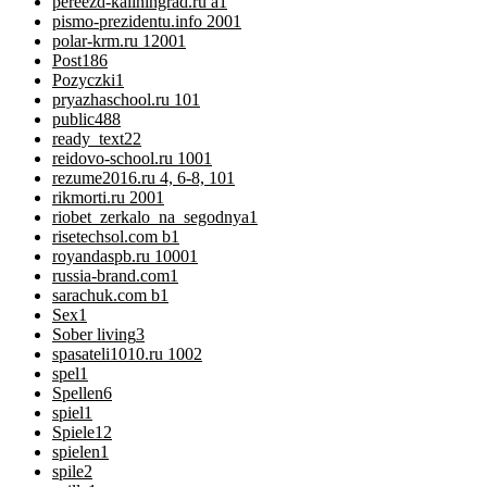
pereezd-kaliningrad.ru a
1
pismo-prezidentu.info 200
1
polar-krm.ru 1200
1
Post
186
Pozyczki
1
pryazhaschool.ru 10
1
public
488
ready_text
22
reidovo-school.ru 100
1
rezume2016.ru 4, 6-8, 10
1
rikmorti.ru 200
1
riobet_zerkalo_na_segodnya
1
risetechsol.com b
1
royandaspb.ru 1000
1
russia-brand.com
1
sarachuk.com b
1
Sex
1
Sober living
3
spasateli1010.ru 100
2
spel
1
Spellen
6
spiel
1
Spiele
12
spielen
1
spile
2