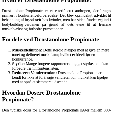
Drostanolone Propionate er et esterificeret androgen, der bruges
primært i konkurrenceforberedelse. Det blev oprindeligt udviklet til
behandling af brystkræft hos kvinder, men har siden fundet vej ind i
bodybuilding-verdenen på grund af dets evne til at fremme
muskelvækst og forbedre præstationer.
Fordele ved Drostanolone Propionate
Muskeldefinition:
Dette steroid hjælper med at give en mere
tonet og defineret muskulatur, hvilket er ideelt før en
konkurrence.
Styrke:
Mange brugere rapporterer om øget styrke, som kan
forbedre træningsintensiteten.
Reduceret Vandretention:
Drostanolone Propionate er
kendt for ikke at forårsage vandretention, hvilket kan hjælpe
med at opnå et slemmere udseende.
Hvordan Dosere Drostanolone
Propionate?
Den typiske dosis for Drostanolone Propionate ligger mellem 300-