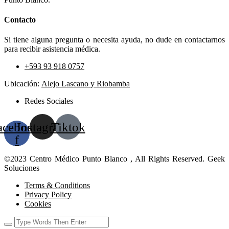
Contacto
Si tiene alguna pregunta o necesita ayuda, no dude en contactarnos
para recibir asistencia médica.
+593 93 918 0757
Ubicación:
Alejo Lascano y Riobamba
Redes Sociales
acebook-
Instagram
Tiktok
f
©2023 Centro Médico Punto Blanco , All Rights Reserved. Geek
Soluciones
Terms & Conditions
Privacy Policy
Cookies