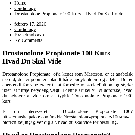
Home
Cardiology
Drostanolone Propionate 100 Kurs – Hvad Du Skal Vide
febrero 17, 2026
Cardiology
By:
admnlxgxn
No Comments
Drostanolone Propionate 100 Kurs –
Hvad Du Skal Vide
Drostanolone Propionate, ofte kendt som Masteron, er et anabolsk
steroid, der er populært blandt både bodybuildere og atleter. Det er
anerkendt for sine evner til at forbedre muskeldefinition og styrke
uden at tilføje betydelig vægt. I denne artikel vil vi udforske, hvad
du behøver at vide om en typisk ‘Drostanolone Propionate 100’
kurs.
Er du interesseret i Drostanolone Propionate 100?
https://muskelpakke.com/middel/drostanolone-propionate-100-mg-
biotech-beijing/
giver dig alt, hvad du skal vide før bestilling.
Hvad er Drostanolone Propionate?