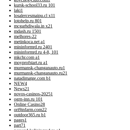
kursk-school33.ru 10
1
laki
1
losalercesmaipu.cl x1
1
lotohelp.ru 80
1
mcgarhdiwala.in x2
1
mdash.ru 150
1
melhores-2
2
metinkoca.net a
1
mininformrd.ru 240
1
mininformrd.ru 4-8, 10
1
mkchr.com a
1
moyprofstart.ru a
1
murmansk-changanauto.ru
1
murmansk-changanauto.ru2
1
natadimatge.com b
1
NEW
4
News
21
novos-casinos-2025
1
ogrn-inn.ru 10
1
Online Casino
28
ori9infarm.com2
2
outdoor365.ru b
1
pages
1
part7
1