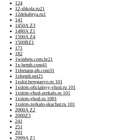
12
4
12-shkola.ru2
1
12dekabrya.ru
1
14
1
1450A Z
3
1480A Z
1
1500A Z
4
1500BZ
1
17
1
18
2
1winbets.com.br2
1
1x-betph.com4
1
1xbetapp-ph.com3
1
1xbetph.net2
1
1xslot.beregaevo.ru 10
1
1xslots-oficialnyy-vhod.ru 10
1
1xslots-vhod-zerkalo.ru 10
1
1xslots-vhod.ru 100
1
1xslots-zerkalo-skachat.ru 10
1
2000A Z
2
2000Z
3
24
1
25
1
29
1
2999A Z
1