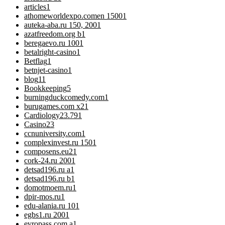
articles
1
athomeworldexpo.comen 1500
1
auteka-aba.ru 150, 200
1
azatfreedom.org b
1
beregaevo.ru 100
1
betalright-casino
1
Betflag
1
betnjet-casino
1
blog
11
Bookkeeping
5
burningduckcomedy.com
1
burugames.com x2
1
Cardiology
23.791
Casino
23
ccnuniversity.com
1
complexinvest.ru 150
1
composens.eu2
1
cork-24.ru 200
1
detsad196.ru a
1
detsad196.ru b
1
domotmoem.ru
1
dpir-mos.ru
1
edu-alania.ru 10
1
egbs1.ru 200
1
evropass.com a
1