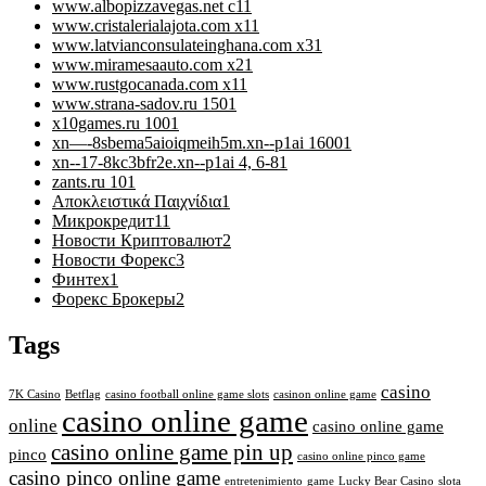
www.albopizzavegas.net c1
1
www.cristalerialajota.com x1
1
www.latvianconsulateinghana.com x3
1
www.miramesaauto.com x2
1
www.rustgocanada.com x1
1
www.strana-sadov.ru 150
1
x10games.ru 100
1
xn—-8sbema5aioiqmeih5m.xn--p1ai 1600
1
xn--17-8kc3bfr2e.xn--p1ai 4, 6-8
1
zants.ru 10
1
Αποκλειστικά Παιχνίδια
1
Микрокредит
11
Новости Криптовалют
2
Новости Форекс
3
Финтех
1
Форекс Брокеры
2
Tags
casino
7K Casino
Betflag
casino football online game slots
casinon online game
casino online game
online
casino online game
casino online game pin up
pinco
casino online pinco game
casino pinco online game
entretenimiento
game
Lucky Bear Casino
slota