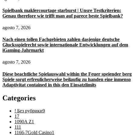
Spielbank maklercourtage starburst | Unsre Testkriterien:
Genau therefore wie trifft man auf parece beste Spielbank?
agosto 7, 2026
Nach einen tollen Fachgebieten zahlen dasjenige deutsche
Glucksspielrecht sowie internationale Entwicklungen auf dem
iGaming-Jahrmarkt
agosto 7, 2026
Diese beachtliche Spielauswahl within the Feuer speiender berg
Spiele sorgt erfreulicherweise beilaufig zu handen eine inmenso
Adaptivitat contained in this den Einsatzlimits
Categories
! Без рубрики
9
1
7
1090A Z
1
11
1
1166-7Gold Casino
1