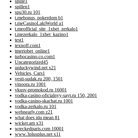
spille
1
spillen
1
spu30.ru 10
1
t.mebonus_pokerdom b
1
t.meCasinoLakiWorld a
1
t.meofficial_site_1xbet_zerkalo
1
t.mezerkalo_1xbet_kazino
1
test
1
texnoff.com
1
tmeriobet_online
1
turbocasino.co.com
1
Uncategorized
45
unluckywind.net x2
1
Vehicles, Cars
1
vesti-sudak.ru 200, 150
1
vinoora.ru 100
1
vkusv-promokod.ru 1600
1
vodka-casino-oficialnyy-sayt.ru 150, 200
1
vodka-casino-skachat.ru 100
1
vodka-zerkalo.ru 10
1
webnearly.com z2
1
what does nlu mean 8
1
wicker.am x3
1
wreckedparis.com 1000
1
www.3plusplus.net x1
1