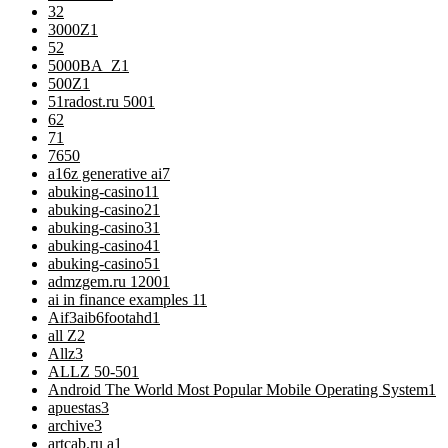
3
2
3000Z
1
5
2
5000BA_Z
1
500Z
1
51radost.ru 500
1
6
2
7
1
76
50
a16z generative ai
7
abuking-casino1
1
abuking-casino2
1
abuking-casino3
1
abuking-casino4
1
abuking-casino5
1
admzgem.ru 1200
1
ai in finance examples 1
1
Aif3aib6footahd
1
all Z
2
Allz
3
ALLZ 50-50
1
Android The World Most Popular Mobile Operating System
1
apuestas
3
archive
3
artcab.ru a
1