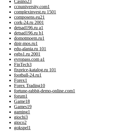
Casino
23
ccnuniversity.com
1
complexinvest.ru 150
1
composens.eu2
1
cork-24.ru 200
1
detsad196.ru a
1
detsad196.ru b
1
domotmoem.ru
1
dpir-mos.ru
1
edu-alania.ru 10
1
egbs1.ru 200
1
evropass.com a
1
FinTech
3
fixprice-katalog.ru 10
1
football-24.ru
1
Forex
1
Forex Trading
10
fortune-rabbit-demo-online.com
1
forum
1
Game
18
Games
19
gaming
1
giochi
3
gioco
2
gokspel
1