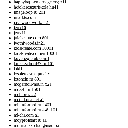
happyhappymarriage.org x1
1
hejokereszturiskola.hu4
1
imageloop.ru 20
1
imarkts.com
1
jassiwoodwork.in2
1
jeux
16
jeux1
1
julebeaute.com 80
1
jyothiwoods.in2
1
kidskreate.com 1000
1
kidskreate.comen 1000
1
kovcheg-club.com
1
kursk-school33.ru 10
1
laki
1
losalercesmaipu.cl x1
1
lotohelp.ru 80
1
mcgarhdiwala.in x2
1
mdash.ru 150
1
melhores-2
2
metinkoca.net a
1
mininformrd.ru 240
1
mininformrd.ru 4-8, 10
1
mkchr.com a
1
moyprofstart.ru a
1
murmansk-changanauto.ru
1