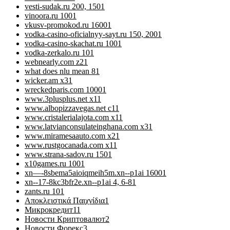
vesti-sudak.ru 200, 150
1
vinoora.ru 100
1
vkusv-promokod.ru 1600
1
vodka-casino-oficialnyy-sayt.ru 150, 200
1
vodka-casino-skachat.ru 100
1
vodka-zerkalo.ru 10
1
webnearly.com z2
1
what does nlu mean 8
1
wicker.am x3
1
wreckedparis.com 1000
1
www.3plusplus.net x1
1
www.albopizzavegas.net c1
1
www.cristalerialajota.com x1
1
www.latvianconsulateinghana.com x3
1
www.miramesaauto.com x2
1
www.rustgocanada.com x1
1
www.strana-sadov.ru 150
1
x10games.ru 100
1
xn—-8sbema5aioiqmeih5m.xn--p1ai 1600
1
xn--17-8kc3bfr2e.xn--p1ai 4, 6-8
1
zants.ru 10
1
Αποκλειστικά Παιχνίδια
1
Микрокредит
11
Новости Криптовалют
2
Новости Форекс
3