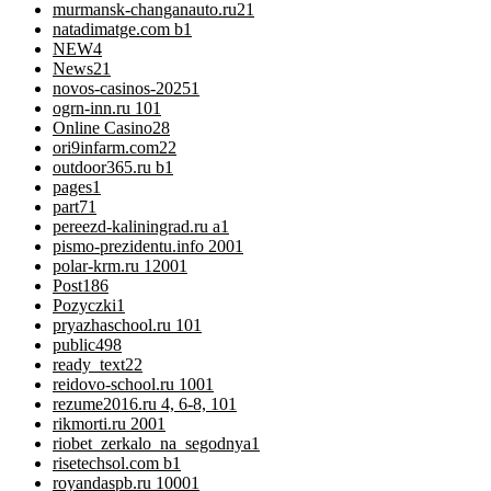
murmansk-changanauto.ru2
1
natadimatge.com b
1
NEW
4
News
21
novos-casinos-2025
1
ogrn-inn.ru 10
1
Online Casino
28
ori9infarm.com2
2
outdoor365.ru b
1
pages
1
part7
1
pereezd-kaliningrad.ru a
1
pismo-prezidentu.info 200
1
polar-krm.ru 1200
1
Post
186
Pozyczki
1
pryazhaschool.ru 10
1
public
498
ready_text
22
reidovo-school.ru 100
1
rezume2016.ru 4, 6-8, 10
1
rikmorti.ru 200
1
riobet_zerkalo_na_segodnya
1
risetechsol.com b
1
royandaspb.ru 1000
1