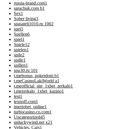
russia-brand.com
1
sarachuk.com b
1
Sex
1
Sober living
3
spasateli1010.ru 100
2
spel
1
Spellen
6
spiel
1
Spiele
12
spielen
1
spile
2
spille
1
spillen
1
spu30.ru 10
1
t.mebonus_pokerdom b
1
t.meCasinoLakiWorld a
1
t.meofficial_site_1xbet_zerkalo
1
t.mezerkalo_1xbet_kazino
1
test
1
texnoff.com
1
tmeriobet_online
1
turbocasino.co.com
1
Uncategorized
45
unluckywind.net x2
1
Vehicles, Cars
1