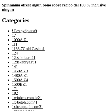
Spinmama ofrece algun bono sobre recibo del 100 % inclusive
ningun
Categories
! Без рубрики
9
1
7
1090A Z
1
11
1
1166-7Gold Casino
1
12
4
12-shkola.ru2
1
12dekabrya.ru
1
14
1
1450A Z
3
1480A Z
1
1500A Z
4
1500BZ
1
17
1
18
2
1winbets.com.br2
1
1x-betph.com4
1
1xbetapp-ph.com3
1