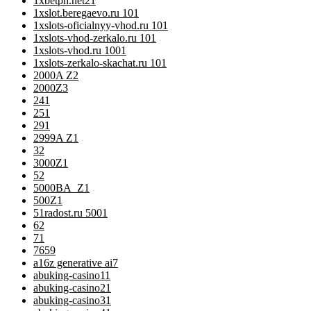
1xbetph.net2
1
1xslot.beregaevo.ru 10
1
1xslots-oficialnyy-vhod.ru 10
1
1xslots-vhod-zerkalo.ru 10
1
1xslots-vhod.ru 100
1
1xslots-zerkalo-skachat.ru 10
1
2000A Z
2
2000Z
3
24
1
25
1
29
1
2999A Z
1
3
2
3000Z
1
5
2
5000BA_Z
1
500Z
1
51radost.ru 500
1
6
2
7
1
76
59
a16z generative ai
7
abuking-casino1
1
abuking-casino2
1
abuking-casino3
1