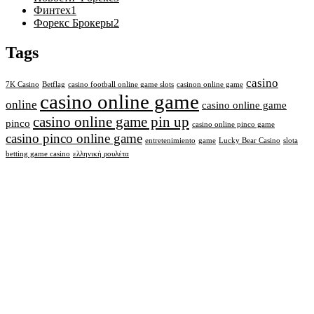
Финтех
1
Форекс Брокеры
2
Tags
casino
7K Casino
Betflag
casino football online game slots
casinon online game
casino online game
online
casino online game
casino online game pin up
pinco
casino online pinco game
casino pinco online game
entretenimiento
game
Lucky Bear Casino
slota
betting game casino
ελληνική ρουλέτα