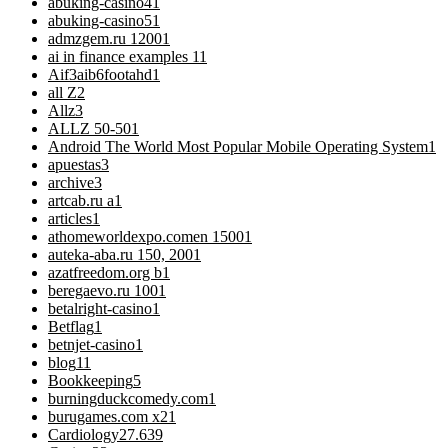
abuking-casino4
1
abuking-casino5
1
admzgem.ru 1200
1
ai in finance examples 1
1
Aif3aib6footahd
1
all Z
2
Allz
3
ALLZ 50-50
1
Android The World Most Popular Mobile Operating System
1
apuestas
3
archive
3
artcab.ru a
1
articles
1
athomeworldexpo.comen 1500
1
auteka-aba.ru 150, 200
1
azatfreedom.org b
1
beregaevo.ru 100
1
betalright-casino
1
Betflag
1
betnjet-casino
1
blog
11
Bookkeeping
5
burningduckcomedy.com
1
burugames.com x2
1
Cardiology
27.639