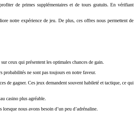
profiter de primes supplémentaires et de tours gratuits. En vérifiant
liore notre expérience de jeu. De plus, ces offres nous permettent de
er sur ceux qui présentent les optimales chances de gain.
s probabilités ne sont pas toujours en notre faveur.
ces de gagner. Ces jeux demandent souvent habileté et tactique, ce qui
au casino plus agréable.
uts lorsque nous avons besoin d’un peu d’adrénaline.