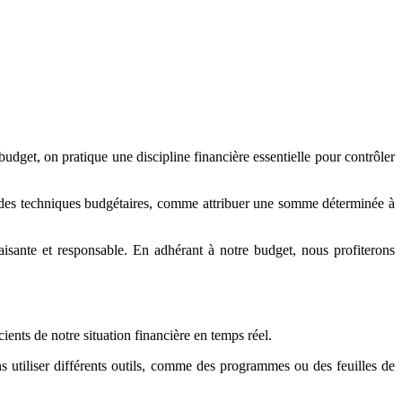
udget, on pratique une discipline financière essentielle pour contrôler
 des techniques budgétaires, comme attribuer une somme déterminée à
faisante et responsable. En adhérant à notre budget, nous profiterons
ents de notre situation financière en temps réel.
utiliser différents outils, comme des programmes ou des feuilles de