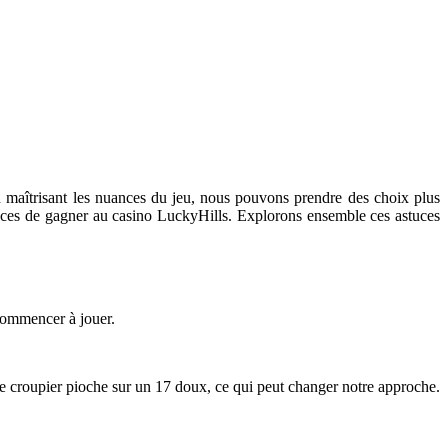
 maîtrisant les nuances du jeu, nous pouvons prendre des choix plus
ances de gagner au casino LuckyHills. Explorons ensemble ces astuces
 commencer à jouer.
le croupier pioche sur un 17 doux, ce qui peut changer notre approche.