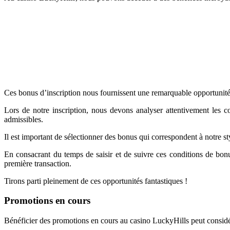
Ces bonus d’inscription nous fournissent une remarquable opportunité 
Lors de notre inscription, nous devons analyser attentivement les c
admissibles.
Il est important de sélectionner des bonus qui correspondent à notre st
En consacrant du temps de saisir et de suivre ces conditions de bon
première transaction.
Tirons parti pleinement de ces opportunités fantastiques !
Promotions en cours
Bénéficier des promotions en cours au casino LuckyHills peut considé