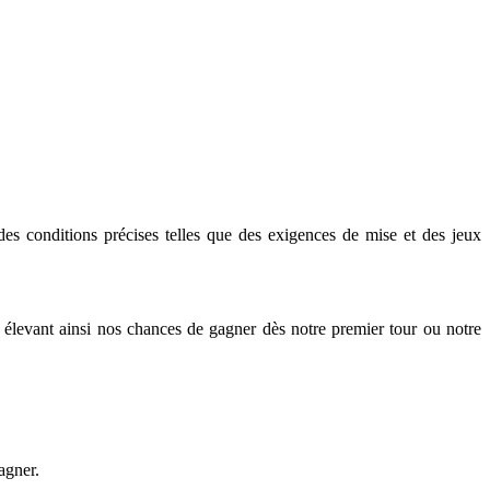
des conditions précises telles que des exigences de mise et des jeux
 élevant ainsi nos chances de gagner dès notre premier tour ou notre
agner.