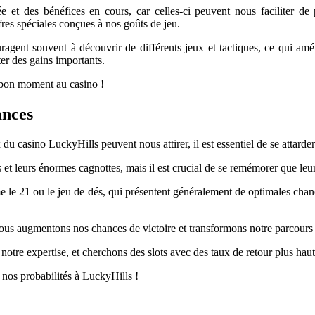
tée et des bénéfices en cours, car celles-ci peuvent nous faciliter de 
res spéciales conçues à nos goûts de jeu.
uragent souvent à découvrir de différents jeux et tactiques, ce qui amé
er des gains importants.
 bon moment au casino !
ances
 du casino LuckyHills peuvent nous attirer, il est essentiel de se attard
 et leurs énormes cagnottes, mais il est crucial de se remémorer que leur
 le 21 ou le jeu de dés, qui présentent généralement de optimales chan
ous augmentons nos chances de victoire et transformons notre parcours 
 notre expertise, et cherchons des slots avec des taux de retour plus ha
nos probabilités à LuckyHills !