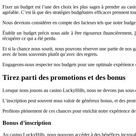
Fixer un budget est l’une des choix les plus sages à prendre au ca
agréable. C’est là que des stratégies budgétaires efficaces prennent to
Nous devrions considérer en compte des facteurs tels que notre budget
Établir un budget précis nous aide à être rigoureux financièrement,
récupérer ce qui a été perdu.
Et si la chance nous sourit, nous pouvons réserver une partie de nos g
avec de bons souvenirs plutôt qu’avec des regrets.
Engageons-nous respecter nos budgets pour une optimale expérience d
Tirez parti des promotions et des bonus
Lorsque nous jouons au casino LuckyHills, nous ne devons pas sous-e
L’inscription peut souvent nous valoir de généreux bonus, et des promo
Profitons pleinement de ces chances pour enrichir notre expérience de 
Bonus d’inscription
Au casino LuckyHills, nous pouvons accéder à des bénéfices incroyable