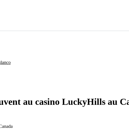
ouvent au casino LuckyHills au 
 Canada