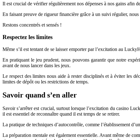
Il est crucial de vérifier régulièrement nos dépenses à nos gains afin 
En faisant preuve de rigueur financière grâce à un suivi régulier, nou
Restons concentrés et sensés !
Respectez les limites
Même s’il est tentant de se laisser emporter par l’excitation au LuckyHi
En pratiquant le jeu prudent, nous pouvons garantir que notre expér
avant de nous lancer dans les jeux.
Le respect des limites nous aide à rester disciplinés et à éviter les dé
limites de dépôt ou les restrictions de temps.
Savoir quand s’en aller
Savoir s’arrêter est crucial, surtout lorsque l’excitation du casino 
il est essentiel de reconnaître quand il est temps de se retirer.
La pratique de techniques d’autocontrôle, comme l’établissement d’un bud
La préparation mentale est également essentielle. Avant même de comme