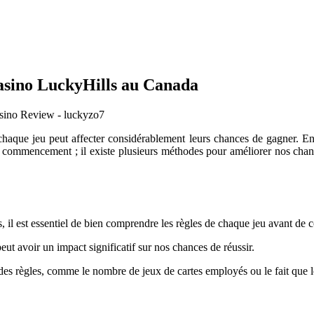
casino LuckyHills au Canada
aque jeu peut affecter considérablement leurs chances de gagner. En
le commencement ; il existe plusieurs méthodes pour améliorer nos ch
 il est essentiel de bien comprendre les règles de chaque jeu avant de
peut avoir un impact significatif sur nos chances de réussir.
 des règles, comme le nombre de jeux de cartes employés ou le fait que 