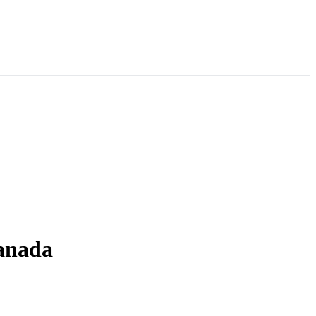
Canada