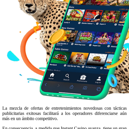
La mezcla de ofertas de entretenimientos novedosas con tácticas
publicitarias exitosas facilitará a los operadores diferenciarse aún
más en un ámbito competitivo.
En consecuencia, a medida que Instant Casino avanza, tiene un gran