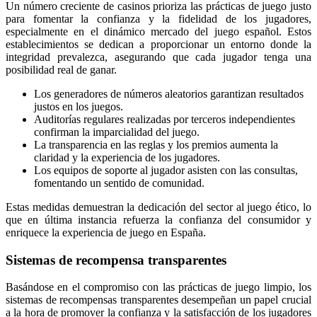
Un número creciente de casinos prioriza las prácticas de juego justo
para fomentar la confianza y la fidelidad de los jugadores,
especialmente en el dinámico mercado del juego español. Estos
establecimientos se dedican a proporcionar un entorno donde la
integridad prevalezca, asegurando que cada jugador tenga una
posibilidad real de ganar.
Los generadores de números aleatorios garantizan resultados
justos en los juegos.
Auditorías regulares realizadas por terceros independientes
confirman la imparcialidad del juego.
La transparencia en las reglas y los premios aumenta la
claridad y la experiencia de los jugadores.
Los equipos de soporte al jugador asisten con las consultas,
fomentando un sentido de comunidad.
Estas medidas demuestran la dedicación del sector al juego ético, lo
que en última instancia refuerza la confianza del consumidor y
enriquece la experiencia de juego en España.
Sistemas de recompensa transparentes
Basándose en el compromiso con las prácticas de juego limpio, los
sistemas de recompensas transparentes desempeñan un papel crucial
a la hora de promover la confianza y la satisfacción de los jugadores