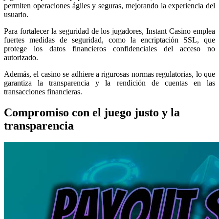
permiten operaciones ágiles y seguras, mejorando la experiencia del
usuario.
Para fortalecer la seguridad de los jugadores, Instant Casino emplea
fuertes medidas de seguridad, como la encriptación SSL, que
protege los datos financieros confidenciales del acceso no
autorizado.
Además, el casino se adhiere a rigurosas normas regulatorias, lo que
garantiza la transparencia y la rendición de cuentas en las
transacciones financieras.
Compromiso con el juego justo y la
transparencia