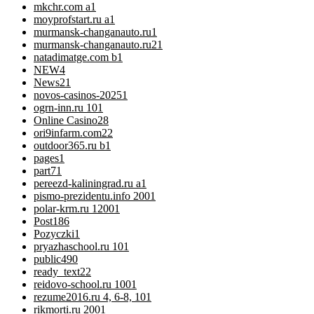
mkchr.com a
1
moyprofstart.ru a
1
murmansk-changanauto.ru
1
murmansk-changanauto.ru2
1
natadimatge.com b
1
NEW
4
News
21
novos-casinos-2025
1
ogrn-inn.ru 10
1
Online Casino
28
ori9infarm.com2
2
outdoor365.ru b
1
pages
1
part7
1
pereezd-kaliningrad.ru a
1
pismo-prezidentu.info 200
1
polar-krm.ru 1200
1
Post
186
Pozyczki
1
pryazhaschool.ru 10
1
public
490
ready_text
22
reidovo-school.ru 100
1
rezume2016.ru 4, 6-8, 10
1
rikmorti.ru 200
1