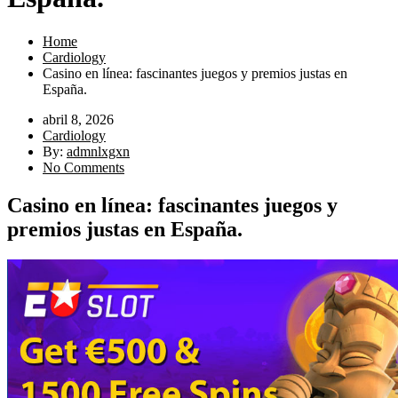
Home
Cardiology
Casino en línea: fascinantes juegos y premios justas en
España.
abril 8, 2026
Cardiology
By:
admnlxgxn
No Comments
Casino en línea: fascinantes juegos y
premios justas en España.