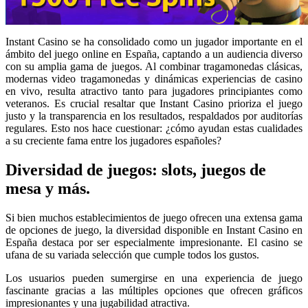
Instant Casino se ha consolidado como un jugador importante en el
ámbito del juego online en España, captando a un audiencia diverso
con su amplia gama de juegos. Al combinar tragamonedas clásicas,
modernas video tragamonedas y dinámicas experiencias de casino
en vivo, resulta atractivo tanto para jugadores principiantes como
veteranos. Es crucial resaltar que Instant Casino prioriza el juego
justo y la transparencia en los resultados, respaldados por auditorías
regulares. Esto nos hace cuestionar: ¿cómo ayudan estas cualidades
a su creciente fama entre los jugadores españoles?
Diversidad de juegos: slots, juegos de
mesa y más.
Si bien muchos establecimientos de juego ofrecen una extensa gama
de opciones de juego, la diversidad disponible en Instant Casino en
España destaca por ser especialmente impresionante. El casino se
ufana de su variada selección que cumple todos los gustos.
Los usuarios pueden sumergirse en una experiencia de juego
fascinante gracias a las múltiples opciones que ofrecen gráficos
impresionantes y una jugabilidad atractiva.