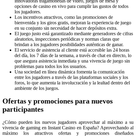
innovadoras tragamonedas de video, juegos de mesa y
opciones de casino en vivo para cumplir las gustos de todos
los jugadores.
Los incentivos atractivos, como las promociones de
bienvenida y los giros gratis, mejoran la experiencia de juego
en su conjunto sin necesidad de hacer depósitos extra.
El juego justo está garantizado mediante generadores de cifras
aleatorios, inspecciones periódicas y normas claras que
brindan a los jugadores posibilidades auténticas de ganar.
El servicio de asistencia al cliente está accesible las 24 horas
del día, los 7 días de la semana, a través de chat en directo, lo
que asegura asistencia inmediata y una vivencia de juego sin
problemas para todos los los usuarios.
Una sociedad en línea dinámica fomenta la comunicación
entre los jugadores a través de las plataformas sociales y los
foros, lo que aumenta la involucración y la lealtad dentro del
ambiente de los juegos.
Ofertas y promociones para nuevos
participantes
¿Cómo pueden los nuevos jugadores aprovechar al máximo a su
vivencia de gaming en Instant Casino en España? Aprovechando al
máximo los atractivos ofertas y promociones diseñados