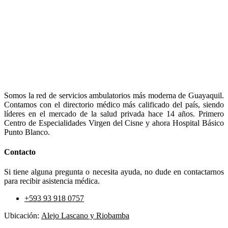
Somos la red de servicios ambulatorios más moderna de Guayaquil.
Contamos con el directorio médico más calificado del país, siendo
líderes en el mercado de la salud privada hace 14 años. Primero
Centro de Especialidades Virgen del Cisne y ahora Hospital Básico
Punto Blanco.
Contacto
Si tiene alguna pregunta o necesita ayuda, no dude en contactarnos
para recibir asistencia médica.
+593 93 918 0757
Ubicación:
Alejo Lascano y Riobamba