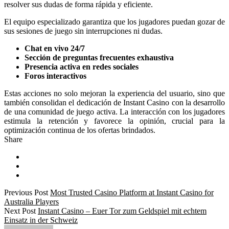
resolver sus dudas de forma rápida y eficiente.
El equipo especializado garantiza que los jugadores puedan gozar de
sus sesiones de juego sin interrupciones ni dudas.
Chat en vivo 24/7
Sección de preguntas frecuentes exhaustiva
Presencia activa en redes sociales
Foros interactivos
Estas acciones no solo mejoran la experiencia del usuario, sino que
también consolidan el dedicación de Instant Casino con la desarrollo
de una comunidad de juego activa. La interacción con los jugadores
estimula la retención y favorece la opinión, crucial para la
optimización continua de los ofertas brindados.
Share
Previous Post
Most Trusted Casino Platform at Instant Casino for
Australia Players
Next Post
Instant Casino – Euer Tor zum Geldspiel mit echtem
Einsatz in der Schweiz