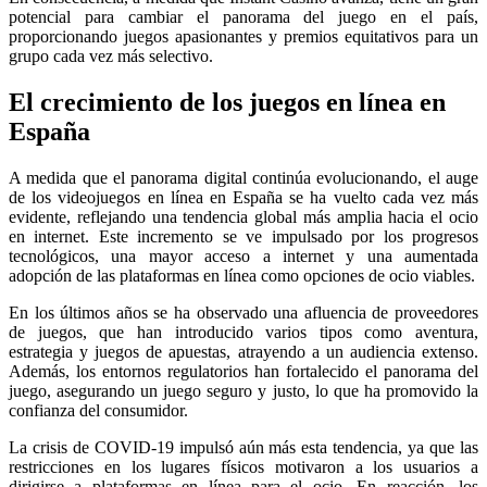
potencial para cambiar el panorama del juego en el país,
proporcionando juegos apasionantes y premios equitativos para un
grupo cada vez más selectivo.
El crecimiento de los juegos en línea en
España
A medida que el panorama digital continúa evolucionando, el auge
de los videojuegos en línea en España se ha vuelto cada vez más
evidente, reflejando una tendencia global más amplia hacia el ocio
en internet. Este incremento se ve impulsado por los progresos
tecnológicos, una mayor acceso a internet y una aumentada
adopción de las plataformas en línea como opciones de ocio viables.
En los últimos años se ha observado una afluencia de proveedores
de juegos, que han introducido varios tipos como aventura,
estrategia y juegos de apuestas, atrayendo a un audiencia extenso.
Además, los entornos regulatorios han fortalecido el panorama del
juego, asegurando un juego seguro y justo, lo que ha promovido la
confianza del consumidor.
La crisis de COVID-19 impulsó aún más esta tendencia, ya que las
restricciones en los lugares físicos motivaron a los usuarios a
dirigirse a plataformas en línea para el ocio. En reacción, los