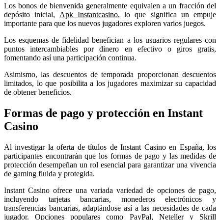
Los bonos de bienvenida generalmente equivalen a un fracción del
depósito inicial,
Apk Instantcasino
, lo que significa un empuje
importante para que los nuevos jugadores exploren varios juegos.
Los esquemas de fidelidad benefician a los usuarios regulares con
puntos intercambiables por dinero en efectivo o giros gratis,
fomentando así una participación continua.
Asimismo, las descuentos de temporada proporcionan descuentos
limitados, lo que posibilita a los jugadores maximizar su capacidad
de obtener beneficios.
Formas de pago y protección en Instant
Casino
Al investigar la oferta de títulos de Instant Casino en España, los
participantes encontrarán que los formas de pago y las medidas de
protección desempeñan un rol esencial para garantizar una vivencia
de gaming fluida y protegida.
Instant Casino ofrece una variada variedad de opciones de pago,
incluyendo tarjetas bancarias, monederos electrónicos y
transferencias bancarias, adaptándose así a las necesidades de cada
jugador. Opciones populares como PayPal, Neteller y Skrill