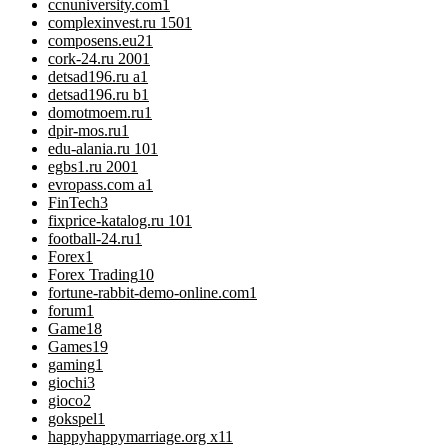
ccnuniversity.com
1
complexinvest.ru 150
1
composens.eu2
1
cork-24.ru 200
1
detsad196.ru a
1
detsad196.ru b
1
domotmoem.ru
1
dpir-mos.ru
1
edu-alania.ru 10
1
egbs1.ru 200
1
evropass.com a
1
FinTech
3
fixprice-katalog.ru 10
1
football-24.ru
1
Forex
1
Forex Trading
10
fortune-rabbit-demo-online.com
1
forum
1
Game
18
Games
19
gaming
1
giochi
3
gioco
2
gokspel
1
happyhappymarriage.org x1
1