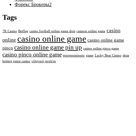
Форекс Брокеры
2
Tags
casino
7K Casino
Betflag
casino football online game slots
casinon online game
casino online game
online
casino online game
casino online game pin up
pinco
casino online pinco game
casino pinco online game
entretenimiento
game
Lucky Bear Casino
slota
betting game casino
ελληνική ρουλέτα