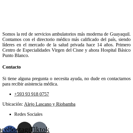
Somos la red de servicios ambulatorios más moderna de Guayaquil.
Contamos con el directorio médico más calificado del país, siendo
líderes en el mercado de la salud privada hace 14 años. Primero
Centro de Especialidades Virgen del Cisne y ahora Hospital Básico
Punto Blanco.
Contacto
Si tiene alguna pregunta o necesita ayuda, no dude en contactarnos
para recibir asistencia médica.
+593 93 918 0757
Ubicación:
Alejo Lascano y Riobamba
Redes Sociales
acebook-
Instagram
Tiktok