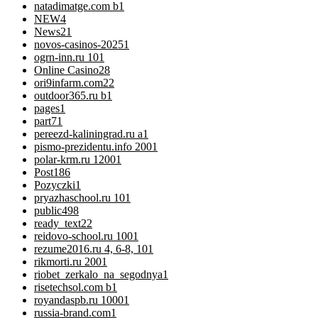
natadimatge.com b
1
NEW
4
News
21
novos-casinos-2025
1
ogrn-inn.ru 10
1
Online Casino
28
ori9infarm.com2
2
outdoor365.ru b
1
pages
1
part7
1
pereezd-kaliningrad.ru a
1
pismo-prezidentu.info 200
1
polar-krm.ru 1200
1
Post
186
Pozyczki
1
pryazhaschool.ru 10
1
public
498
ready_text
22
reidovo-school.ru 100
1
rezume2016.ru 4, 6-8, 10
1
rikmorti.ru 200
1
riobet_zerkalo_na_segodnya
1
risetechsol.com b
1
royandaspb.ru 1000
1
russia-brand.com
1