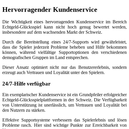
Hervorragender Kundenservice
Die Wichtigkeit eines hervorragenden Kundenservice im Bereich
Echtgeld-Glücksspiel kann nicht hoch genug bewertet werden,
insbesondere auf dem wachsenden Markt der Schweiz.
Durch die Bereitstellung eines 24/7-Supports wird gewährleistet,
dass die Spieler jederzeit Probleme beheben und Hilfe bekommen
können, während vielfältige Supportoptionen den verschiedenen
demografischen Gruppen im Land entsprechen.
Dieser Ansatz optimiert nicht nur das Benutzererlebnis, sondern
erzeugt auch Vertrauen und Loyalität unter den Spielern.
24/7-Hilfe verfügbar
Ein exemplarischer Kundenservice ist ein Grundpfeiler erfolgreicher
Echtgeld-Glücksspielplattformen in der Schweiz. Die Verfügbarkeit
von Unterstützung ist unerlässlich, um Vertrauen und Loyalität bei
den Nutzern zu stärken.
Effektive Supportsysteme verbessern das Spielerlebnis und lösen
Probleme rasch. Hier sind wichtige Punkte zur Erreichbarkeit von