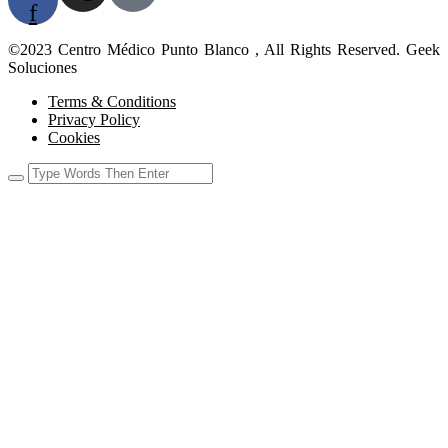
f
©2023 Centro Médico Punto Blanco , All Rights Reserved. Geek
Soluciones
Terms & Conditions
Privacy Policy
Cookies