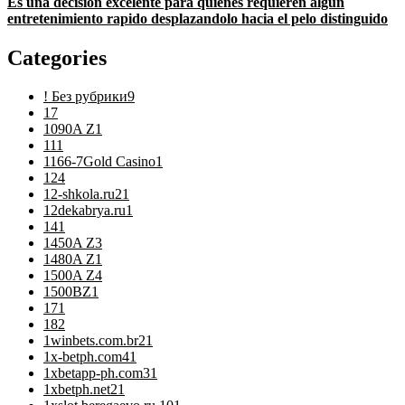
Es una decision excelente para quienes requieren algun
entretenimiento rapido desplazandolo hacia el pelo distinguido
Categories
! Без рубрики
9
1
7
1090A Z
1
11
1
1166-7Gold Casino
1
12
4
12-shkola.ru2
1
12dekabrya.ru
1
14
1
1450A Z
3
1480A Z
1
1500A Z
4
1500BZ
1
17
1
18
2
1winbets.com.br2
1
1x-betph.com4
1
1xbetapp-ph.com3
1
1xbetph.net2
1