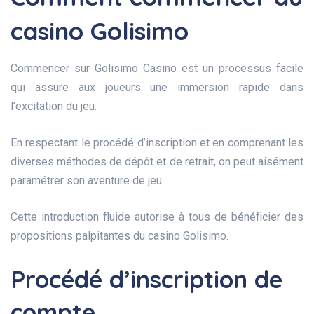
casino Golisimo
Commencer sur Golisimo Casino est un processus facile
qui assure aux joueurs une immersion rapide dans
l’excitation du jeu.
En respectant le procédé d’inscription et en comprenant les
diverses méthodes de dépôt et de retrait, on peut aisément
paramétrer son aventure de jeu.
Cette introduction fluide autorise à tous de bénéficier des
propositions palpitantes du casino Golisimo.
Procédé d’inscription de
compte