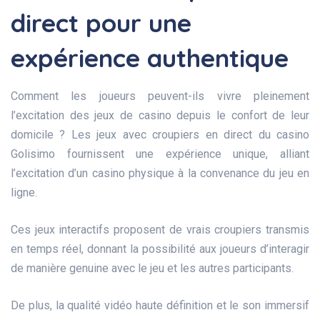
direct pour une
expérience authentique
Comment les joueurs peuvent-ils vivre pleinement
l’excitation des jeux de casino depuis le confort de leur
domicile ? Les jeux avec croupiers en direct du casino
Golisimo fournissent une expérience unique, alliant
l’excitation d’un casino physique à la convenance du jeu en
ligne.
Ces jeux interactifs proposent de vrais croupiers transmis
en temps réel, donnant la possibilité aux joueurs d’interagir
de manière genuine avec le jeu et les autres participants.
De plus, la qualité vidéo haute définition et le son immersif