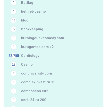
Betflag
1
betnjet-casino
1
blog
11
Bookkeeping
5
burningduckcomedy.com
1
burugames.com x2
1
Cardiology
22.758
Casino
23
ccnuniversity.com
1
complexinvest.ru 150
1
composens.eu2
1
cork-24.ru 200
1