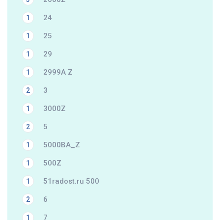
24
1
25
1
29
1
2999A Z
1
3
2
3000Z
1
5
2
5000BA_Z
1
500Z
1
51radost.ru 500
1
6
2
7
1