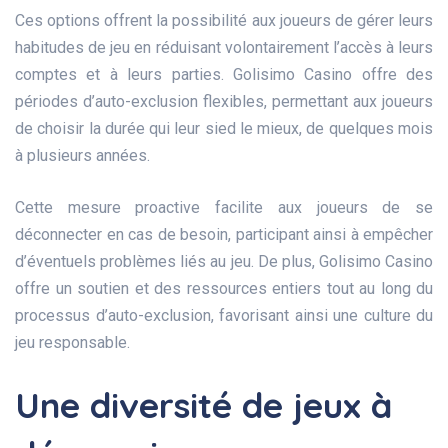
Ces options offrent la possibilité aux joueurs de gérer leurs
habitudes de jeu en réduisant volontairement l’accès à leurs
comptes et à leurs parties. Golisimo Casino offre des
périodes d’auto-exclusion flexibles, permettant aux joueurs
de choisir la durée qui leur sied le mieux, de quelques mois
à plusieurs années.
Cette mesure proactive facilite aux joueurs de se
déconnecter en cas de besoin, participant ainsi à empêcher
d’éventuels problèmes liés au jeu. De plus, Golisimo Casino
offre un soutien et des ressources entiers tout au long du
processus d’auto-exclusion, favorisant ainsi une culture du
jeu responsable.
Une diversité de jeux à