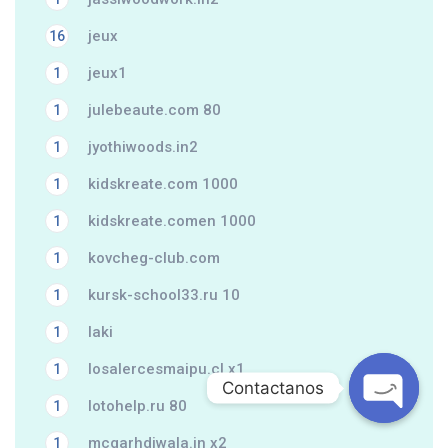
jeux
16
jeux1
1
julebeaute.com 80
1
jyothiwoods.in2
1
kidskreate.com 1000
1
kidskreate.comen 1000
1
kovcheg-club.com
1
kursk-school33.ru 10
1
laki
1
losalercesmaipu.cl x1
1
Contactanos
lotohelp.ru 80
1
mcgarhdiwala.in x2
1
Open Cha