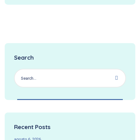
Search
Recent Posts
agosto 6, 2026