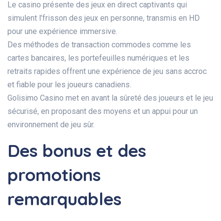
Le casino présente des jeux en direct captivants qui
simulent l’frisson des jeux en personne, transmis en HD
pour une expérience immersive.
Des méthodes de transaction commodes comme les
cartes bancaires, les portefeuilles numériques et les
retraits rapides offrent une expérience de jeu sans accroc
et fiable pour les joueurs canadiens.
Golisimo Casino met en avant la sûreté des joueurs et le jeu
sécurisé, en proposant des moyens et un appui pour un
environnement de jeu sûr.
Des bonus et des
promotions
remarquables