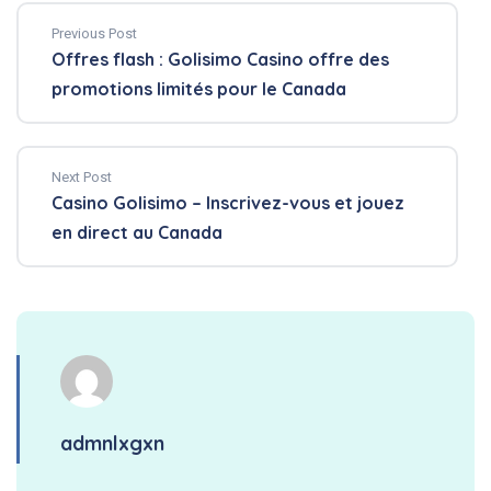
Previous Post
Offres flash : Golisimo Casino offre des
promotions limités pour le Canada
Next Post
Casino Golisimo – Inscrivez-vous et jouez
en direct au Canada
admnlxgxn