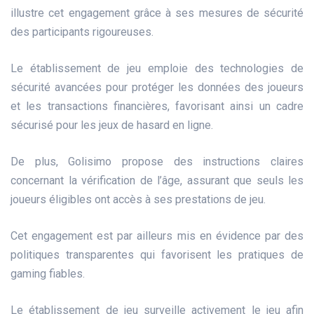
illustre cet engagement grâce à ses mesures de sécurité
des participants rigoureuses.
Le établissement de jeu emploie des technologies de
sécurité avancées pour protéger les données des joueurs
et les transactions financières, favorisant ainsi un cadre
sécurisé pour les jeux de hasard en ligne.
De plus, Golisimo propose des instructions claires
concernant la vérification de l’âge, assurant que seuls les
joueurs éligibles ont accès à ses prestations de jeu.
Cet engagement est par ailleurs mis en évidence par des
politiques transparentes qui favorisent les pratiques de
gaming fiables.
Le établissement de jeu surveille activement le jeu afin