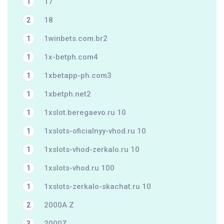
17
1
18
2
1winbets.com.br2
1
1x-betph.com4
1
1xbetapp-ph.com3
1
1xbetph.net2
1
1xslot.beregaevo.ru 10
1
1xslots-oficialnyy-vhod.ru 10
1
1xslots-vhod-zerkalo.ru 10
1
1xslots-vhod.ru 100
1
1xslots-zerkalo-skachat.ru 10
1
2000A Z
2
2000Z
3