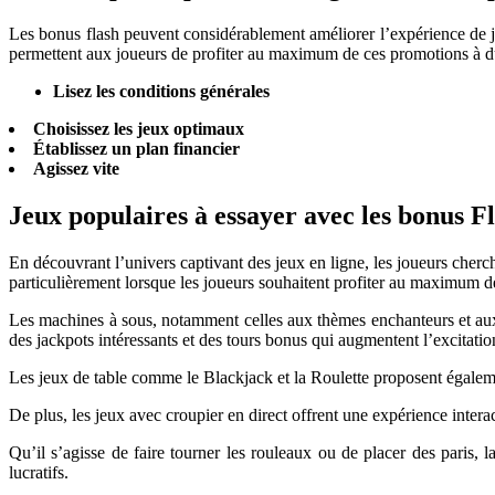
Les bonus flash peuvent considérablement améliorer l’expérience de je
permettent aux joueurs de profiter au maximum de ces promotions à du
Lisez les conditions générales
Choisissez les jeux optimaux
Établissez un plan financier
Agissez vite
Jeux populaires à essayer avec les bonus F
En découvrant l’univers captivant des jeux en ligne, les joueurs cherch
particulièrement lorsque les joueurs souhaitent profiter au maximum de
Les machines à sous, notamment celles aux thèmes enchanteurs et aux
des jackpots intéressants et des tours bonus qui augmentent l’excitatio
Les jeux de table comme le Blackjack et la Roulette proposent égalemen
De plus, les jeux avec croupier en direct offrent une expérience intera
Qu’il s’agisse de faire tourner les rouleaux ou de placer des paris, 
lucratifs.