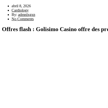
abril 8, 2026
Cardiology
By:
admnlxgxn
No Comments
Offres flash : Golisimo Casino offre des p