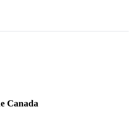
 le Canada