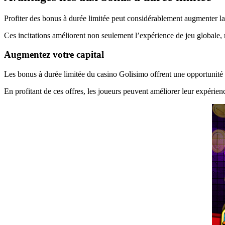
Profiter des bonus à durée limitée peut considérablement augmenter la 
Ces incitations améliorent non seulement l’expérience de jeu globale,
Augmentez votre capital
Les bonus à durée limitée du casino Golisimo offrent une opportunité
En profitant de ces offres, les joueurs peuvent améliorer leur expérien