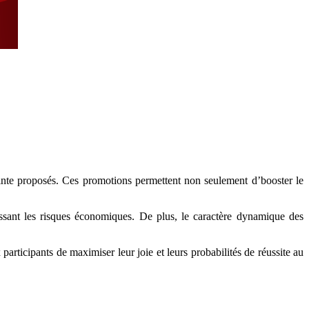
einte proposés. Ces promotions permettent non seulement d’booster le
issant les risques économiques. De plus, le caractère dynamique des
 participants de maximiser leur joie et leurs probabilités de réussite au