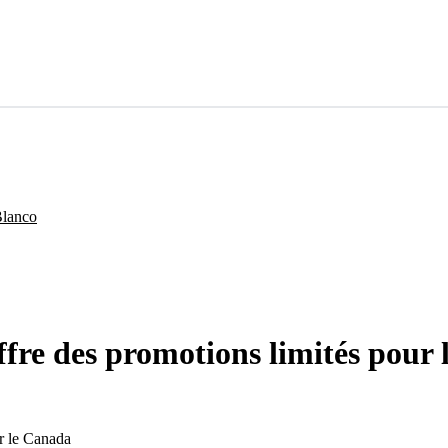
offre des promotions limités pour
ur le Canada