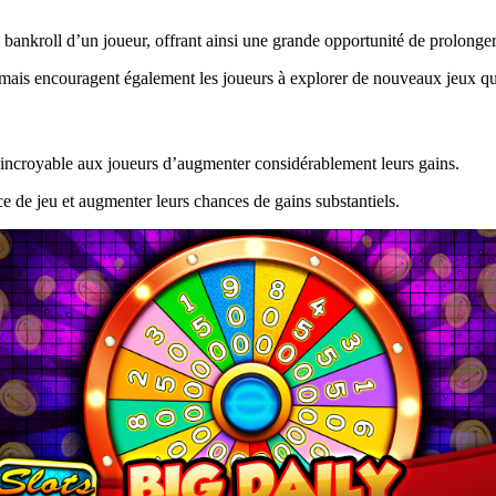
bankroll d’un joueur, offrant ainsi une grande opportunité de prolonger 
 mais encouragent également les joueurs à explorer de nouveaux jeux qu’
 incroyable aux joueurs d’augmenter considérablement leurs gains.
ce de jeu et augmenter leurs chances de gains substantiels.