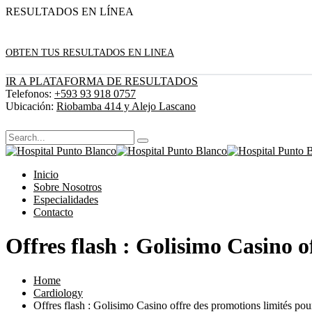
RESULTADOS EN LÍNEA
OBTEN TUS RESULTADOS EN LINEA
IR A PLATAFORMA DE RESULTADOS
Telefonos:
+593 93 918 0757
Ubicación:
Riobamba 414 y Alejo Lascano
Inicio
Sobre Nosotros
Especialidades
Contacto
Offres flash : Golisimo Casino 
Home
Cardiology
Offres flash : Golisimo Casino offre des promotions limités po