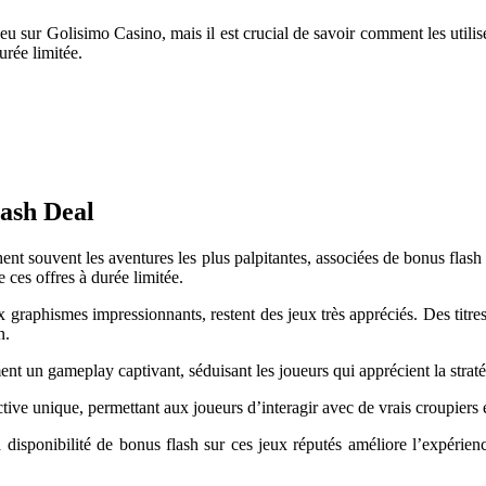
u sur Golisimo Casino, mais il est crucial de savoir comment les utilis
rée limitée.
lash Deal
ent souvent les aventures les plus palpitantes, associées de bonus flash 
 ces offres à durée limitée.
 graphismes impressionnants, restent des jeux très appréciés. Des tit
n.
t un gameplay captivant, séduisant les joueurs qui apprécient la stratég
ctive unique, permettant aux joueurs d’interagir avec de vrais croupiers e
la disponibilité de bonus flash sur ces jeux réputés améliore l’expérien