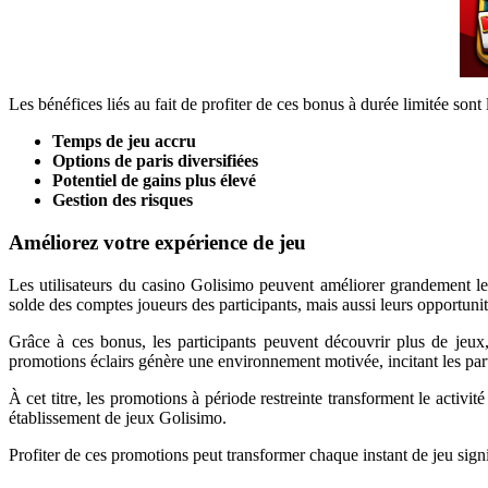
Les bénéfices liés au fait de profiter de ces bonus à durée limitée sont 
Temps de jeu accru
Options de paris diversifiées
Potentiel de gains plus élevé
Gestion des risques
Améliorez votre expérience de jeu
Les utilisateurs du casino Golisimo peuvent améliorer grandement le
solde des comptes joueurs des participants, mais aussi leurs opportuni
Grâce à ces bonus, les participants peuvent découvrir plus de jeux
promotions éclairs génère une environnement motivée, incitant les par
À cet titre, les promotions à période restreinte transforment le activit
établissement de jeux Golisimo.
Profiter de ces promotions peut transformer chaque instant de jeu signif