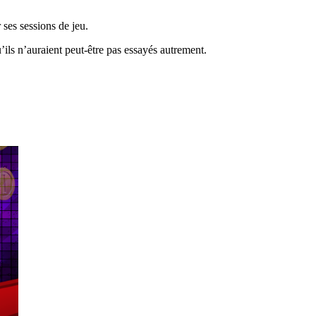
ses sessions de jeu.
ils n’auraient peut-être pas essayés autrement.