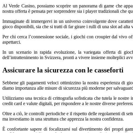
Al Verde Casino, possiamo scoprire un panorama di game che appaga o
nostra offerta è pensata per sorprendere sia i player tradizionali che qu
Immaginate di immergervi in un universo coinvolgente dove caratterist
gioco disponibili, sia che si tratti di far girare i rulli di una slot ad alt
Per chi cerca l’connessione sociale, i giochi con croupier dal vivo o
aspettarci.
In un scenario in rapida evoluzione, la variegata offerta di gio
dell’intrattenimento in Svizzera, pronti a vivere insieme molteplici av
Assicurare la sicurezza con le casseforti
Sebbene gli pagamenti veloci ottimizzino la nostra esperienza di gio
diamo importanza alle misure di sicurezza più moderne per salvaguardar
Utilizziamo una tecnica di crittografia sofisticata che tutela le nostr
credit card e valute digitali, per rispondere a le nostre diverse prefere
Oltre a ciò, le controlli periodiche e il rispetto delle regolamenti d
ma investiamo in una struttura che apprezza la nostra confidenza.
È confortante sapere di focalizzarsi sul divertimento dei propri gam