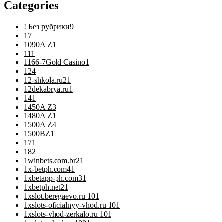
Categories
! Без рубрики
9
1
7
1090A Z
1
11
1
1166-7Gold Casino
1
12
4
12-shkola.ru2
1
12dekabrya.ru
1
14
1
1450A Z
3
1480A Z
1
1500A Z
4
1500BZ
1
17
1
18
2
1winbets.com.br2
1
1x-betph.com4
1
1xbetapp-ph.com3
1
1xbetph.net2
1
1xslot.beregaevo.ru 10
1
1xslots-oficialnyy-vhod.ru 10
1
1xslots-vhod-zerkalo.ru 10
1