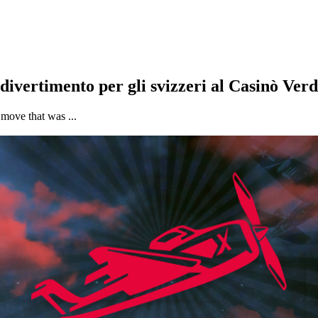
 divertimento per gli svizzeri al Casinò Verd