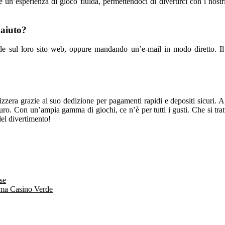
e un’esperienza di gioco fluida, permettendoci di divertirci con i nost
 aiuto?
nibile sul loro sito web, oppure mandando un’e-mail in modo diretto. I
zzera grazie al suo dedizione per pagamenti rapidi e depositi sicuri. App
curo. Con un’ampia gamma di giochi, ce n’è per tutti i gusti. Che si tratt
el divertimento!
se
rma Casino Verde