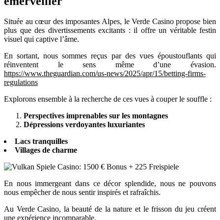
émerveiller
Située au cœur des imposantes Alpes, le Verde Casino propose bien
plus que des divertissements excitants : il offre un véritable festin
visuel qui captive l’âme.
En sortant, nous sommes reçus par des vues époustouflants qui
réinventent le sens même d’une évasion.
https://www.theguardian.com/us-news/2025/apr/15/betting-firms-
regulations
Explorons ensemble à la recherche de ces vues à couper le souffle :
Perspectives imprenables sur les montagnes
Dépressions verdoyantes luxuriantes
Lacs tranquilles
Villages de charme
En nous immergeant dans ce décor splendide, nous ne pouvons
nous empêcher de nous sentir inspirés et rafraîchis.
Au Verde Casino, la beauté de la nature et le frisson du jeu créent
une expérience incomparable.