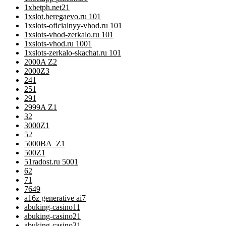
1xbetph.net2
1
1xslot.beregaevo.ru 10
1
1xslots-oficialnyy-vhod.ru 10
1
1xslots-vhod-zerkalo.ru 10
1
1xslots-vhod.ru 100
1
1xslots-zerkalo-skachat.ru 10
1
2000A Z
2
2000Z
3
24
1
25
1
29
1
2999A Z
1
3
2
3000Z
1
5
2
5000BA_Z
1
500Z
1
51radost.ru 500
1
6
2
7
1
76
49
a16z generative ai
7
abuking-casino1
1
abuking-casino2
1
abuking-casino3
1