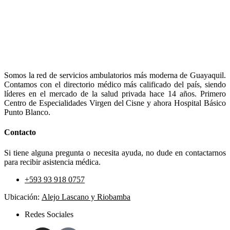
Somos la red de servicios ambulatorios más moderna de Guayaquil.
Contamos con el directorio médico más calificado del país, siendo
líderes en el mercado de la salud privada hace 14 años. Primero
Centro de Especialidades Virgen del Cisne y ahora Hospital Básico
Punto Blanco.
Contacto
Si tiene alguna pregunta o necesita ayuda, no dude en contactarnos
para recibir asistencia médica.
+593 93 918 0757
Ubicación:
Alejo Lascano y Riobamba
Redes Sociales