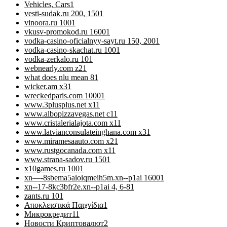
Vehicles, Cars
1
vesti-sudak.ru 200, 150
1
vinoora.ru 100
1
vkusv-promokod.ru 1600
1
vodka-casino-oficialnyy-sayt.ru 150, 200
1
vodka-casino-skachat.ru 100
1
vodka-zerkalo.ru 10
1
webnearly.com z2
1
what does nlu mean 8
1
wicker.am x3
1
wreckedparis.com 1000
1
www.3plusplus.net x1
1
www.albopizzavegas.net c1
1
www.cristalerialajota.com x1
1
www.latvianconsulateinghana.com x3
1
www.miramesaauto.com x2
1
www.rustgocanada.com x1
1
www.strana-sadov.ru 150
1
x10games.ru 100
1
xn—-8sbema5aioiqmeih5m.xn--p1ai 1600
1
xn--17-8kc3bfr2e.xn--p1ai 4, 6-8
1
zants.ru 10
1
Αποκλειστικά Παιχνίδια
1
Микрокредит
11
Новости Криптовалют
2