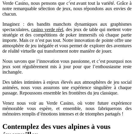
Verde Casino, nous pensons que c’est avant tout la variété. Grâce à
notre remarquable sélection de jeux, nous répondons aux envies de
chacun.
Imaginez : des bandits manchots dynamiques aux graphismes
spectaculaires,
casino verde réel
, des jeux de table qui mettent votre
stratégie et des compétitions de poker immersifs où chaque partie
importe. Mais ce n’est pas tout. Notre innovation de pointe offre une
atmosphère de jeu inégalée et vous permet de explorer des aventures
de réalité virtuelle qui transforment notre manière de jouer.
Nous savons que l’innovation vous passionne, et c’est pourquoi nos
jeux sont régulièrement mis à jour pour que l’enthousiasme reste
inchangée.
Des tables intimistes à enjeux élevés aux atmosphères de jeu social
animées, nous vous assurons une expérience singulière à chaque
passage. Repoussons ensemble les frontières du jeu classique.
Venez nous voir au Verde Casino, où votre future expérience
mémorable vous espère, et ensemble, nous fabriquerons des
mémoires remplis d’émotions intenses et de triomphes partagés !
Contemplez des vues alpines à vous