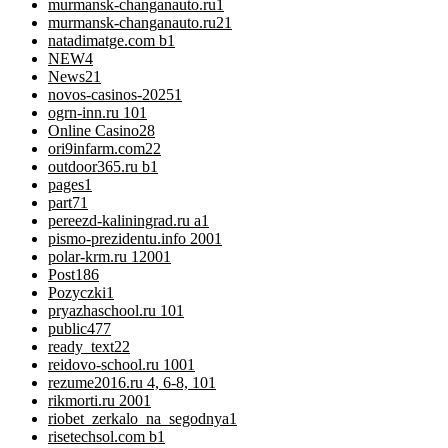
murmansk-changanauto.ru
1
murmansk-changanauto.ru2
1
natadimatge.com b
1
NEW
4
News
21
novos-casinos-2025
1
ogrn-inn.ru 10
1
Online Casino
28
ori9infarm.com2
2
outdoor365.ru b
1
pages
1
part7
1
pereezd-kaliningrad.ru a
1
pismo-prezidentu.info 200
1
polar-krm.ru 1200
1
Post
186
Pozyczki
1
pryazhaschool.ru 10
1
public
477
ready_text
22
reidovo-school.ru 100
1
rezume2016.ru 4, 6-8, 10
1
rikmorti.ru 200
1
riobet_zerkalo_na_segodnya
1
risetechsol.com b
1