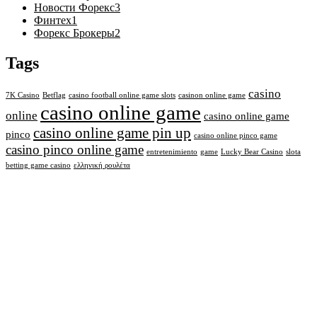
Новости Форекс
3
Финтех
1
Форекс Брокеры
2
Tags
casino
7K Casino
Betflag
casino football online game slots
casinon online game
casino online game
online
casino online game
casino online game pin up
pinco
casino online pinco game
casino pinco online game
entretenimiento
game
Lucky Bear Casino
slota
betting game casino
ελληνική ρουλέτα