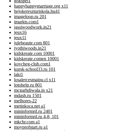
gokspel
1
happyhappymarriage.org x1
1
hejokereszturiskola.hu4
1
imageloop.ru 20
1
imarkts.com
1
jassiwoodwork.in2
1
jeux
16
jeux1
1
julebeaute.com 80
1
jyothiwoods.in2
1
kidskreate.com 1000
1
kidskreate.comen 1000
1
kovcheg-club.com
1
kursk-school33.ru 10
1
laki
1
losalercesmaipu.cl x1
1
lotohelp.ru 80
1
mcgarhdiwala.in x2
1
mdash.ru 150
1
melhores-2
2
metinkoca.net a
1
mininformrd.ru 240
1
mininformrd.ru 4-8, 10
1
mkchr.com a
1
moyprofstart.ru a
1