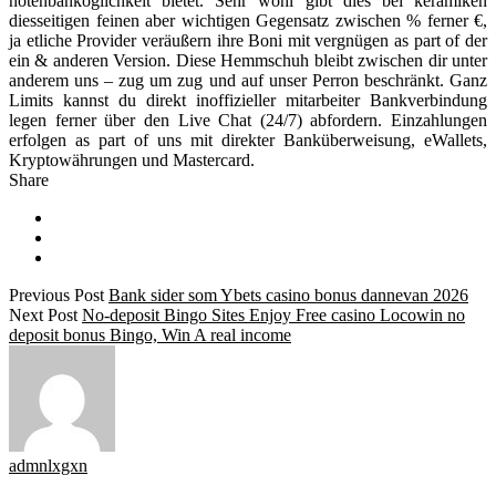
notenbanköglichkeit bietet. Sehr wohl gibt dies bei keramiken
diesseitigen feinen aber wichtigen Gegensatz zwischen % ferner €,
ja etliche Provider veräußern ihre Boni mit vergnügen as part of der
ein & anderen Version. Diese Hemmschuh bleibt zwischen dir unter
anderem uns – zug um zug und auf unser Perron beschränkt. Ganz
Limits kannst du direkt inoffizieller mitarbeiter Bankverbindung
legen ferner über den Live Chat (24/7) abfordern. Einzahlungen
erfolgen as part of uns mit direkter Banküberweisung, eWallets,
Kryptowährungen und Mastercard.
Share
Previous Post
Bank sider som Ybets casino bonus dannevan 2026
Next Post
No-deposit Bingo Sites Enjoy Free casino Locowin no
deposit bonus Bingo, Win A real income
admnlxgxn