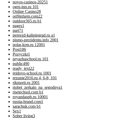
novos-casinos-2025
1
ogrn-inn.ru 10
1
Online Casino
28
ori9infarm.com2
2
outdoor365.ru b
1
pages
1
part7
1
pereezd-kaliningrad.ru a
1
pismo-prezidentu.info 200
1
polar-krm.ru 1200
1
Post
186
Pozyczki
1
pryazhaschool.ru 10
1
public
490
ready_text
22
reidovo-school.ru 100
1
rezume2016.ru 4, 6-8, 10
1
rikmorti.ru 200
1
riobet_zerkalo_na_segodnya
1
risetechsol.com b
1
royandaspb.ru 1000
1
russia-brand.com
1
sarachuk.com b
1
Sex
1
Sober living
3