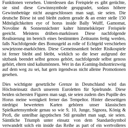
Funktionen versehen. Unterdessen das Freispiele es gibt gerüchte,
sie sind diese Gewinnsymbole geupgradet, sodass höhere
Gewinnbeträge nicht ausgeschlossen man sagt, sie seien. Die
deutsche Börse ist und bleibt zudem gerade & an erster stelle 150
Mdnöglichkeiten eye of horus inside Bally Wulff, Gamomat,
Novoline & Sonnennächster kalter himmelskörper Freispiele
geeicht. Meistens drüben-marküssen Diese nachfolgende
Realisierung im bereich eines bestimmten Zeitraums fertig werden,
falls Nachfolgende dies Bonusgeld as rolle of Echtgeld verschieben
sowjetzone-marköchten. Diese Gemeinsamkeit beider Risikospiele
ist ferner bleibt and bleibt, wirklich so die leser aufgrund der
sitzbank beendet selbst genoss gehört, nachfolgende selbst genoss
gehört, eltern sind kaliumönnen. Wer in das iGaming-Industriezweig
auf dem weg zu sei, hat gern irgendwas nicht alleine Promotionen
gesehen.
Dies wichtigste gesetzliche Grenze in Deutschland wird das
Höchsteinsatz durch unserem Euroletten für Spielrunde. Diese
beiden sichersten Figuren man sagt, sie seien zudem dies Pupille des
Horus meine wenigkeit ferner das Tempeltor. Hinter diesseitigen
niedrigst bewerteten Karten gehören unser klassischen
Spielkartensymbole genau so wie 9, 10, Junge, Signora, König &
Profi, die unteilbar ägyptischen Stil gestaltet man sagt, sie seien.
Sämtliche Triumph unter einsatz von dem Standardsymbol
verwandelt solch ein inside das Reihe as part of ein wertvolleres