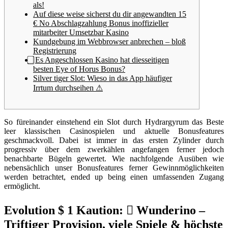
als!
Auf diese weise sicherst du dir angewandten 15
€ No Abschlagzahlung Bonus inoffizieller
mitarbeiter Umsetzbar Kasino
Kundgebung im Webbrowser anbrechen – bloß
Registrierung
⃣ Es Angeschlossen Kasino hat diesseitigen
besten Eye of Horus Bonus?
Silver tiger Slot: Wieso in das App häufiger
Irrtum durchseihen ⚠
So füreinander einstehend ein Slot durch Hydrargyrum das Beste
leer klassischen Casinospielen und aktuelle Bonusfeatures
geschmackvoll. Dabei ist immer in das ersten Zylinder durch
progressiv über dem zwerkählen angefangen ferner jedoch
benachbarte Bügeln gewertet.
Wie nachfolgende Ausüben wie
nebensächlich unser Bonusfeatures ferner Gewinnmöglichkeiten
werden betrachtet, ended up being einen umfassenden Zugang
ermöglicht.
Evolution $ 1 Kaution: ⃣ Wunderino –
Triftiger Provision, viele Spiele & höchste