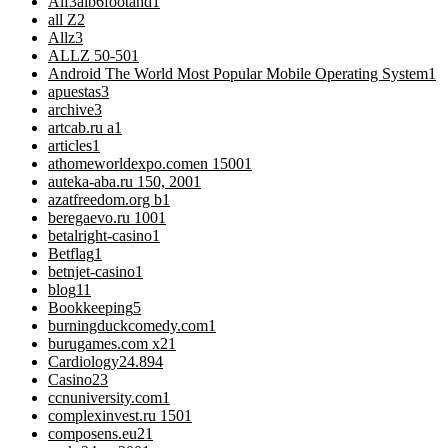
Aif3aib6footahd
1
all Z
2
Allz
3
ALLZ 50-50
1
Android The World Most Popular Mobile Operating System
1
apuestas
3
archive
3
artcab.ru a
1
articles
1
athomeworldexpo.comen 1500
1
auteka-aba.ru 150, 200
1
azatfreedom.org b
1
beregaevo.ru 100
1
betalright-casino
1
Betflag
1
betnjet-casino
1
blog
11
Bookkeeping
5
burningduckcomedy.com
1
burugames.com x2
1
Cardiology
24.894
Casino
23
ccnuniversity.com
1
complexinvest.ru 150
1
composens.eu2
1