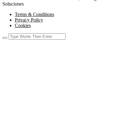
Soluciones
Terms & Conditions
Privacy Policy
Cookies