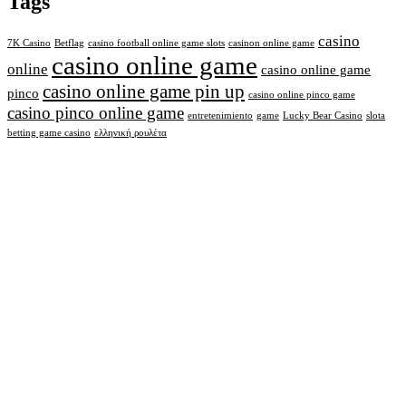
Tags
casino
7K Casino
Betflag
casino football online game slots
casinon online game
casino online game
online
casino online game
casino online game pin up
pinco
casino online pinco game
casino pinco online game
entretenimiento
game
Lucky Bear Casino
slota
betting game casino
ελληνική ρουλέτα