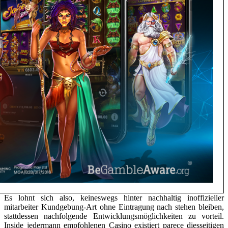
Es lohnt sich also, keineswegs hinter nachhaltig inoffizieller
mitarbeiter Kundgebung-Art ohne Eintragung nach stehen bleiben,
stattdessen nachfolgende Entwicklungsmöglichkeiten zu vorteil.
Inside jedermann empfohlenen Casino existiert parece diesseitigen