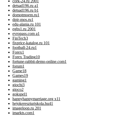
cork-24.ru 200
1
detsad196.ru a
1
detsad196.ru b
1
domotmoem.ru
1
dpir-mos.ru
1
edu-alania.ru 10
1
egbs1.ru 200
1
evropass.com a
1
FinTech
3
fixprice-katalog.ru 10
1
football-24.ru
1
Forex
1
Forex Trading
10
fortune-rabbit-demo-online.com
1
forum
1
Game
18
Games
19
gaming
1
giochi
3
gioco
2
gokspel
1
happyhappymarriage.org x1
1
hejokereszturiskola.hu4
1
imageloop.ru 20
1
imarkts.com
1