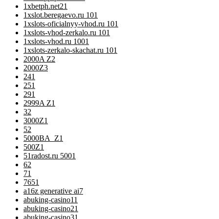
1xbetph.net2
1
1xslot.beregaevo.ru 10
1
1xslots-oficialnyy-vhod.ru 10
1
1xslots-vhod-zerkalo.ru 10
1
1xslots-vhod.ru 100
1
1xslots-zerkalo-skachat.ru 10
1
2000A Z
2
2000Z
3
24
1
25
1
29
1
2999A Z
1
3
2
3000Z
1
5
2
5000BA_Z
1
500Z
1
51radost.ru 500
1
6
2
7
1
76
51
a16z generative ai
7
abuking-casino1
1
abuking-casino2
1
abuking-casino3
1