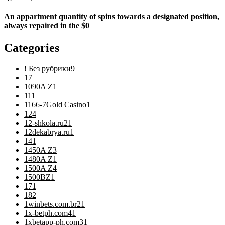
An appartment quantity of spins towards a designated position,
always repaired in the $0
Categories
! Без рубрики
9
1
7
1090A Z
1
11
1
1166-7Gold Casino
1
12
4
12-shkola.ru2
1
12dekabrya.ru
1
14
1
1450A Z
3
1480A Z
1
1500A Z
4
1500BZ
1
17
1
18
2
1winbets.com.br2
1
1x-betph.com4
1
1xbetapp-ph.com3
1