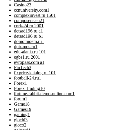
Casino
23
ccnuniversity.com
1
complexinvest.ru 150
1
composens.eu2
1
cork-24.ru 200
1
detsad196.ru a
1
detsad196.ru b
1
domotmoem.ru
1
dpir-mos.ru
1
edu-alania.ru 10
1
egbs1.ru 200
1
evropass.com a
1
FinTech
3
fixprice-katalog.ru 10
1
football-24.ru
1
Forex
1
Forex Trading
10
fortune-rabbit-demo-online.com
1
forum
1
Game
18
Games
19
gaming
1
giochi
3
gioco
2