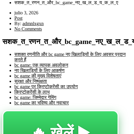
सशक_त_रणन_त_और_bc_game_नए_ख_ल_ड_य_क_ल_ए
julio 3, 2026
Post
By:
admnlxgxn
No Comments
सशक_त_रणन_त_और_bc_game_नए_ख_ल_ड_
सशक्त रणनीति और bc game नए खिलाड़ियों के लिए अवसर प्रदान
करते हैं
bc game: एक व्यापक अवलोकन
नए खिलाड़ियों के लिए आकर्षण
bc game की मुख्य विशेषताएं
सुरक्षा और निष्पक्षता
bc game पर क्रिप्टोकरेंसी का उपयोग
क्रिप्टोकरेंसी के लाभ
bc game: जिम्मेदार गेमिंग
bc game का भविष्य और नवाचार
🔥 खेलें ▶️