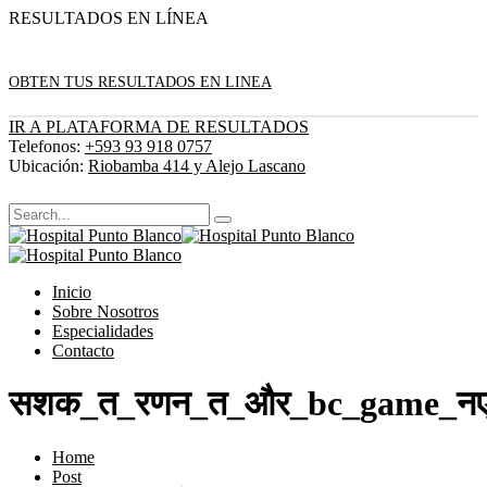
RESULTADOS EN LÍNEA
OBTEN TUS RESULTADOS EN LINEA
IR A PLATAFORMA DE RESULTADOS
Telefonos:
+593 93 918 0757
Ubicación:
Riobamba 414 y Alejo Lascano
Inicio
Sobre Nosotros
Especialidades
Contacto
सशक_त_रणन_त_और_bc_game_न
Home
Post