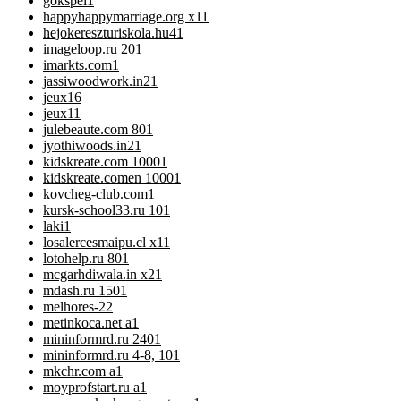
gokspel
1
happyhappymarriage.org x1
1
hejokereszturiskola.hu4
1
imageloop.ru 20
1
imarkts.com
1
jassiwoodwork.in2
1
jeux
16
jeux1
1
julebeaute.com 80
1
jyothiwoods.in2
1
kidskreate.com 1000
1
kidskreate.comen 1000
1
kovcheg-club.com
1
kursk-school33.ru 10
1
laki
1
losalercesmaipu.cl x1
1
lotohelp.ru 80
1
mcgarhdiwala.in x2
1
mdash.ru 150
1
melhores-2
2
metinkoca.net a
1
mininformrd.ru 240
1
mininformrd.ru 4-8, 10
1
mkchr.com a
1
moyprofstart.ru a
1