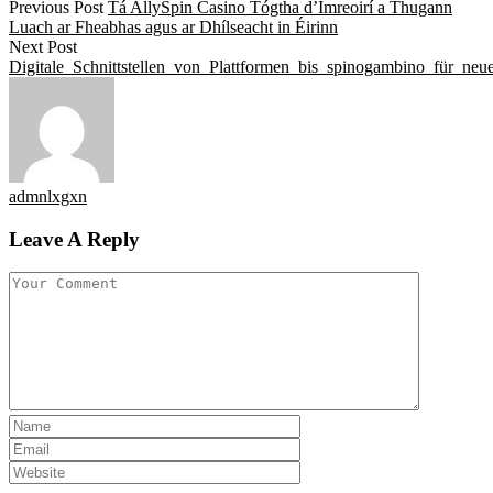
Previous Post
Tá AllySpin Casino Tógtha d’Imreoirí a Thugann
Luach ar Fheabhas agus ar Dhílseacht in Éirinn
Next Post
Digitale_Schnittstellen_von_Plattformen_bis_spinogambino_für_neu
admnlxgxn
Leave A Reply