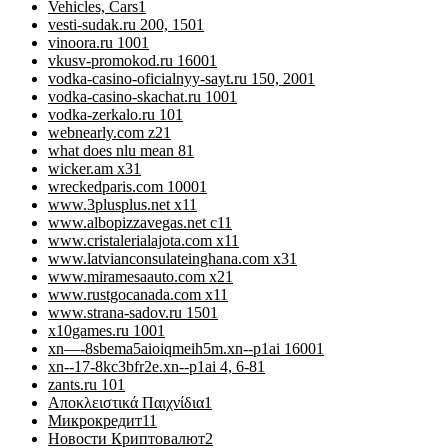
Vehicles, Cars
1
vesti-sudak.ru 200, 150
1
vinoora.ru 100
1
vkusv-promokod.ru 1600
1
vodka-casino-oficialnyy-sayt.ru 150, 200
1
vodka-casino-skachat.ru 100
1
vodka-zerkalo.ru 10
1
webnearly.com z2
1
what does nlu mean 8
1
wicker.am x3
1
wreckedparis.com 1000
1
www.3plusplus.net x1
1
www.albopizzavegas.net c1
1
www.cristalerialajota.com x1
1
www.latvianconsulateinghana.com x3
1
www.miramesaauto.com x2
1
www.rustgocanada.com x1
1
www.strana-sadov.ru 150
1
x10games.ru 100
1
xn—-8sbema5aioiqmeih5m.xn--p1ai 1600
1
xn--17-8kc3bfr2e.xn--p1ai 4, 6-8
1
zants.ru 10
1
Αποκλειστικά Παιχνίδια
1
Микрокредит
11
Новости Криптовалют
2