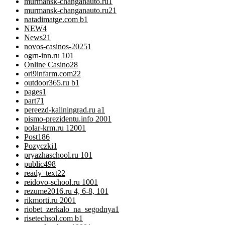
murmansk-changanauto.ru
1
murmansk-changanauto.ru2
1
natadimatge.com b
1
NEW
4
News
21
novos-casinos-2025
1
ogrn-inn.ru 10
1
Online Casino
28
ori9infarm.com2
2
outdoor365.ru b
1
pages
1
part7
1
pereezd-kaliningrad.ru a
1
pismo-prezidentu.info 200
1
polar-krm.ru 1200
1
Post
186
Pozyczki
1
pryazhaschool.ru 10
1
public
498
ready_text
22
reidovo-school.ru 100
1
rezume2016.ru 4, 6-8, 10
1
rikmorti.ru 200
1
riobet_zerkalo_na_segodnya
1
risetechsol.com b
1