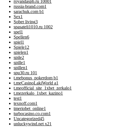
royandaspb.ru 1000
1
russia-brand.com
1
sarachuk.com b
1
Sex
1
Sober living
3
spasateli1010.ru 100
2
spel
1
Spellen
6
spiel
1
Spiele
12
spielen
1
spile
2
spille
1
spillen
1
spu30.ru 10
1
t.mebonus_pokerdom b
1
t.meCasinoLakiWorld a
1
t.meofficial_site_1xbet_zerkalo
1
t.mezerkalo_1xbet_kazino
1
test
1
texnoff.com
1
tmeriobet_online
1
turbocasino.co.com
1
Uncategorized
45
unluckywind.net x2
1