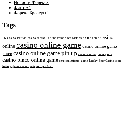
Новости Форекс
3
Финтех
1
Форекс Брокеры
2
Tags
casino
7K Casino
Betflag
casino football online game slots
casinon online game
casino online game
online
casino online game
casino online game pin up
pinco
casino online pinco game
casino pinco online game
entretenimiento
game
Lucky Bear Casino
slota
betting game casino
ελληνική ρουλέτα