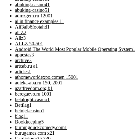
abuking-casino4
1
abuking-casino5
1
admzgem.ru 1200
1
ai in finance examples 1
1
Aif3aib6footahd
1
all Z
2
Allz
3
ALLZ 50-50
1
Android The World Most Popular Mobile Operating System
1
apuestas
3
archive
3
artcab.ru a
1
articles
1
athomeworldexpo.comen 1500
1
auteka-aba.ru 150, 200
1
azatfreedom.org b
1
beregaevo.ru 100
1
betalright-casino
1
Betflag
1
betnjet-casino
1
blog
11
Bookkeeping
5
burningduckcomedy.com
1
burugames.com x2
1
Cardiology
25.730