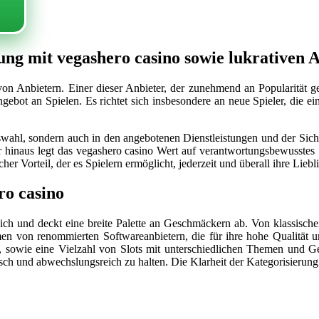
ung mit vegashero casino sowie lukrativen 
l von Anbietern. Einer dieser Anbieter, der zunehmend an Popularität g
gebot an Spielen. Es richtet sich insbesondere an neue Spieler, die e
uswahl, sondern auch in den angebotenen Dienstleistungen und der Sicherh
er hinaus legt das vegashero casino Wert auf verantwortungsbewusstes
her Vorteil, der es Spielern ermöglicht, jederzeit und überall ihre Lieb
ro casino
ch und deckt eine breite Palette an Geschmäckern ab. Von klassische
men von renommierten Softwareanbietern, die für ihre hohe Qualität u
, sowie eine Vielzahl von Slots mit unterschiedlichen Themen und Ge
ch und abwechslungsreich zu halten. Die Klarheit der Kategorisierung u