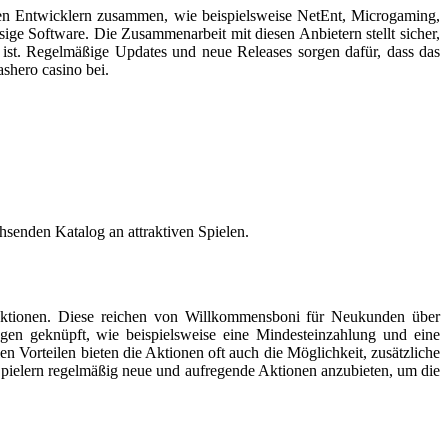
den Entwicklern zusammen, wie beispielsweise NetEnt, Microgaming,
ge Software. Die Zusammenarbeit mit diesen Anbietern stellt sicher,
 ist. Regelmäßige Updates und neue Releases sorgen dafür, dass das
ashero casino bei.
hsenden Katalog an attraktiven Spielen.
 Aktionen. Diese reichen von Willkommensboni für Neukunden über
gen geknüpft, wie beispielsweise eine Mindesteinzahlung und eine
 Vorteilen bieten die Aktionen oft auch die Möglichkeit, zusätzliche
 Spielern regelmäßig neue und aufregende Aktionen anzubieten, um die