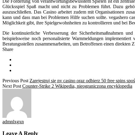
Die Förderung von verantwortungsbewusstem Spielen ist ein zentrales
Glücksspiel Spaß macht und nicht zu Problemen führt. Dazu gehöre
auszuschließen. Das Casino arbeitet zudem mit Organisationen zusa
kann und dass man bei Problemen Hilfe suchen sollte. vegashero cas
Möglichkeit gibt, ihre Spielgewohnheiten zu kontrollieren und bei Be
Die kontinuierliche Verbesserung der Sicherheitsmaßnahmen und 
beispielsweise noch personalisierte Warnmeldungen implementiert w
Beratungsstellen zusammenarbeiten, um Betroffenen einen direkten Zu
Share
Previous Post
Zarejestruj się nv casino oraz odbierz 50 free spins sp
Next Post
Counter-Strike 2 Wikipedia, nieograniczona encyklopedia
admnlxgxn
Leave A Reply