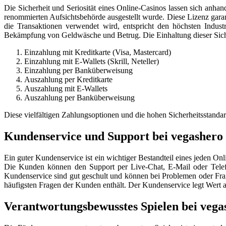
Die Sicherheit und Seriosität eines Online-Casinos lassen sich anhand
renommierten Aufsichtsbehörde ausgestellt wurde. Diese Lizenz garan
die Transaktionen verwendet wird, entspricht den höchsten Indus
Bekämpfung von Geldwäsche und Betrug. Die Einhaltung dieser Sicherh
Einzahlung mit Kreditkarte (Visa, Mastercard)
Einzahlung mit E-Wallets (Skrill, Neteller)
Einzahlung per Banküberweisung
Auszahlung per Kreditkarte
Auszahlung mit E-Wallets
Auszahlung per Banküberweisung
Diese vielfältigen Zahlungsoptionen und die hohen Sicherheitsstanda
Kundenservice und Support bei vegashero 
Ein guter Kundenservice ist ein wichtiger Bestandteil eines jeden On
Die Kunden können den Support per Live-Chat, E-Mail oder Telefon
Kundenservice sind gut geschult und können bei Problemen oder Frag
häufigsten Fragen der Kunden enthält. Der Kundenservice legt Wert a
Verantwortungsbewusstes Spielen bei vegas