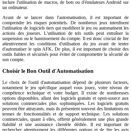
inclure l'utilisation de macros, de bots ou d'émulateurs Android sur
un ordinateur.
Avant de se lancer dans l'automatisation, il est important de
comprendre les risques potentiels. De nombreux jeux interdisent
l'utilisation de logiciels tiers qui modifient le jeu ou automatisent les
actions des joueurs. L'utilisation de tels outils peut entraîner la
suspension ou le bannissement du compte. Il est donc crucial de lire
attentivement les conditions d'utilisation du jeu avant de tenter
d'automatiser le spin AFK. De plus, il est important de choisir des
outils fiables et sécurisés pour éviter de compromettre la sécurité de
son compte.
Choisir le Bon Outil d'Automatisation
Le choix de l'outil d'automatisation dépend de plusieurs facteurs,
notamment le jeu spécifique auquel vous jouez, votre niveau de
compétence technique et votre budget. Il existe de nombreuses
options disponibles, allant des logiciels gratuits et open-source aux
solutions commerciales plus sophistiquées. Les logiciels gratuits
peuvent être attrayants, mais ils présentent souvent des limitations en
termes de fonctionnalités et de support technique. Les solutions
commerciales, quant à elles, offrent généralement une plus grande
fiabilité et une assistance clientèle dédiée. Il est important de
rechercher attentivement les différentes options et de lire les avis