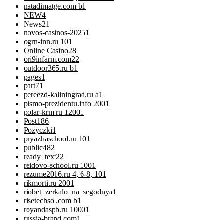
natadimatge.com b
1
NEW
4
News
21
novos-casinos-2025
1
ogrn-inn.ru 10
1
Online Casino
28
ori9infarm.com2
2
outdoor365.ru b
1
pages
1
part7
1
pereezd-kaliningrad.ru a
1
pismo-prezidentu.info 200
1
polar-krm.ru 1200
1
Post
186
Pozyczki
1
pryazhaschool.ru 10
1
public
482
ready_text
22
reidovo-school.ru 100
1
rezume2016.ru 4, 6-8, 10
1
rikmorti.ru 200
1
riobet_zerkalo_na_segodnya
1
risetechsol.com b
1
royandaspb.ru 1000
1
russia-brand.com
1