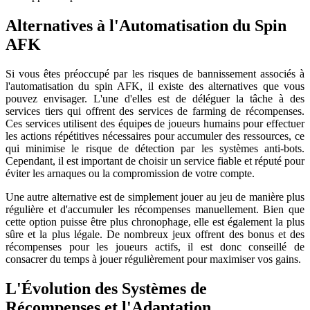
Alternatives à l'Automatisation du Spin
AFK
Si vous êtes préoccupé par les risques de bannissement associés à
l'automatisation du spin AFK, il existe des alternatives que vous
pouvez envisager. L'une d'elles est de déléguer la tâche à des
services tiers qui offrent des services de farming de récompenses.
Ces services utilisent des équipes de joueurs humains pour effectuer
les actions répétitives nécessaires pour accumuler des ressources, ce
qui minimise le risque de détection par les systèmes anti-bots.
Cependant, il est important de choisir un service fiable et réputé pour
éviter les arnaques ou la compromission de votre compte.
Une autre alternative est de simplement jouer au jeu de manière plus
régulière et d'accumuler les récompenses manuellement. Bien que
cette option puisse être plus chronophage, elle est également la plus
sûre et la plus légale. De nombreux jeux offrent des bonus et des
récompenses pour les joueurs actifs, il est donc conseillé de
consacrer du temps à jouer régulièrement pour maximiser vos gains.
L'Évolution des Systèmes de
Récompenses et l'Adaptation