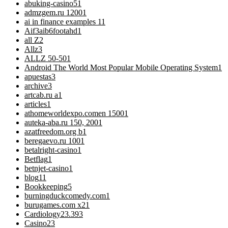
abuking-casino5
1
admzgem.ru 1200
1
ai in finance examples 1
1
Aif3aib6footahd
1
all Z
2
Allz
3
ALLZ 50-50
1
Android The World Most Popular Mobile Operating System
1
apuestas
3
archive
3
artcab.ru a
1
articles
1
athomeworldexpo.comen 1500
1
auteka-aba.ru 150, 200
1
azatfreedom.org b
1
beregaevo.ru 100
1
betalright-casino
1
Betflag
1
betnjet-casino
1
blog
11
Bookkeeping
5
burningduckcomedy.com
1
burugames.com x2
1
Cardiology
23.393
Casino
23