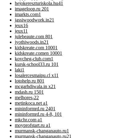
hejokereszturiskola.hu4
1
imageloop.ru 20
1
imarkts.com
1
jassiwoodwork.in2
1
jeux
16
jeux1
1
julebeaute.com 80
1
jyothiwoods.in2
1
kidskreate.com 1000
1
kidskreate.comen 1000
1
kovcheg-club.com
1
kursk-school33.ru 10
1
laki
1
losalercesmaipu.cl x1
1
lotohelp.ru 80
1
mcgarhdiwala.in x2
1
mdash.ru 150
1
melhores-2
2
metinkoca.net a
1
mininformrd.ru 240
1
mininformrd.ru 4-8, 10
1
mkchr.com a
1
moyprofstart.ru a
1
murmansk-changanauto.ru
1
murmansk-changanauto.ru2
1