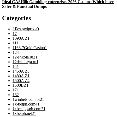
Ideal CASHlib Gambling enterprises 2026 Casinos Which have
Safer & Punctual Dumps
Categories
! Без рубрики
9
1
7
1090A Z
1
11
1
1166-7Gold Casino
1
12
4
12-shkola.ru2
1
12dekabrya.ru
1
14
1
1450A Z
3
1480A Z
1
1500A Z
4
1500BZ
1
17
1
18
2
1winbets.com.br2
1
1x-betph.com4
1
1xbetapp-ph.com3
1
1xbetph.net2
1