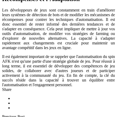
Les développeurs de jeux sont constamment en train d'améliorer
leurs systèmes de détection de bots et de modifier les mécanismes de
récompenses pour contrer les techniques d'automatisation. Il est
donc essentiel de rester informé des dernières tendances et de
s'adapter en conséquence. Cela peut impliquer de mettre à jour vos
outils d'automatisation, de modifier vos stratégies de farming ou
d'explorer de nouvelles alternatives. La capacité à s'adapter
rapidement aux changements est cruciale pour maintenir un
avantage compétitif dans les jeux en ligne.
Il est également important de se rappeler que l'automatisation du spin
AFK n'est qu'une partie d'une stratégie globale de jeu. Pour réussir à
long terme, il est essentiel de développer des compétences de jeu
solides, de collaborer avec d'autres joueurs et de participer
activement à la communauté du jeu. En fin de compte, la clé du
succès réside dans la capacité à trouver un équilibre entre
l'automatisation et l'engagement personnel.
Share
Previous Post