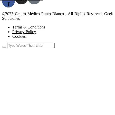
f
©2023 Centro Médico Punto Blanco , All Rights Reserved. Geek
Soluciones
Terms & Conditions
Privacy Policy
Cookies