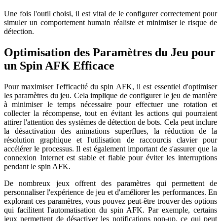
Une fois l'outil choisi, il est vital de le configurer correctement pour
simuler un comportement humain réaliste et minimiser le risque de
détection.
Optimisation des Paramètres du Jeu pour
un Spin AFK Efficace
Pour maximiser l'efficacité du spin AFK, il est essentiel d'optimiser
les paramètres du jeu. Cela implique de configurer le jeu de manière
à minimiser le temps nécessaire pour effectuer une rotation et
collecter la récompense, tout en évitant les actions qui pourraient
attirer l'attention des systèmes de détection de bots. Cela peut inclure
la désactivation des animations superflues, la réduction de la
résolution graphique et l'utilisation de raccourcis clavier pour
accélérer le processus. Il est également important de s'assurer que la
connexion Internet est stable et fiable pour éviter les interruptions
pendant le spin AFK.
De nombreux jeux offrent des paramètres qui permettent de
personnaliser l'expérience de jeu et d'améliorer les performances. En
explorant ces paramètres, vous pouvez peut-être trouver des options
qui facilitent l'automatisation du spin AFK. Par exemple, certains
jeux permettent de désactiver les notifications pop-up, ce qui peut