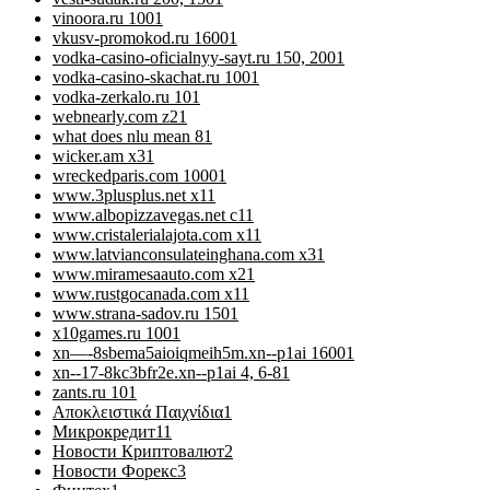
vinoora.ru 100
1
vkusv-promokod.ru 1600
1
vodka-casino-oficialnyy-sayt.ru 150, 200
1
vodka-casino-skachat.ru 100
1
vodka-zerkalo.ru 10
1
webnearly.com z2
1
what does nlu mean 8
1
wicker.am x3
1
wreckedparis.com 1000
1
www.3plusplus.net x1
1
www.albopizzavegas.net c1
1
www.cristalerialajota.com x1
1
www.latvianconsulateinghana.com x3
1
www.miramesaauto.com x2
1
www.rustgocanada.com x1
1
www.strana-sadov.ru 150
1
x10games.ru 100
1
xn—-8sbema5aioiqmeih5m.xn--p1ai 1600
1
xn--17-8kc3bfr2e.xn--p1ai 4, 6-8
1
zants.ru 10
1
Αποκλειστικά Παιχνίδια
1
Микрокредит
11
Новости Криптовалют
2
Новости Форекс
3