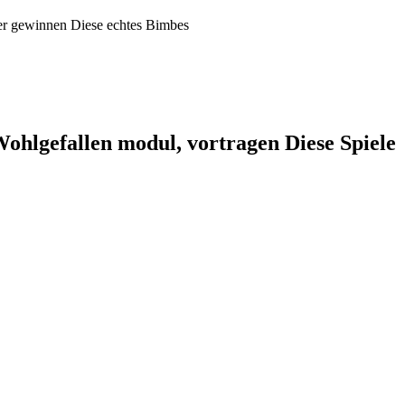
ner gewinnen Diese echtes Bimbes
ohlgefallen modul, vortragen Diese Spiele