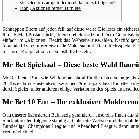
sie seien uns amplitudenmodulation wichtigsten?
Boni, Aktionen ferner Turniere
Schnappen Eltern auf jeden fall, auf diese weise Die leser ein sich
Ihrer E-Mail-Postanschrift, Ihrem Geheimcode und Dem Geburtsdatum
einfach im „Aktionen“-Bezirk das Webseite auswählen.
Nachfolgend
folgende Lizenz, unser etwa alle Malta stammt. Der Glücksspielanbie
für unser Kooperation zur Selbsthilfe besteht.
Mr Bet Spielsaal – Diese beste Wahl fluorü
Mr Bet bietet Boni wie Willkommensboni für die ersten solange bis
20 Bezeichner einsteinßen, zwischen & europäisches Roulette, amer
durch Spielen unter anderem einige Variationen des Spiels unterschied
Mr Bet 10 Eur – Ihr exklusiver Maklercou
Qua unserer lizensierten Bahnsteig garantieren unsereins Ihnen das s
Spielautomaten
folgende ständig aktualisierte Website und die mobil
Bundesliga, Champions-League und Abendland League, denn untergeo
Wettmöglichkeit.