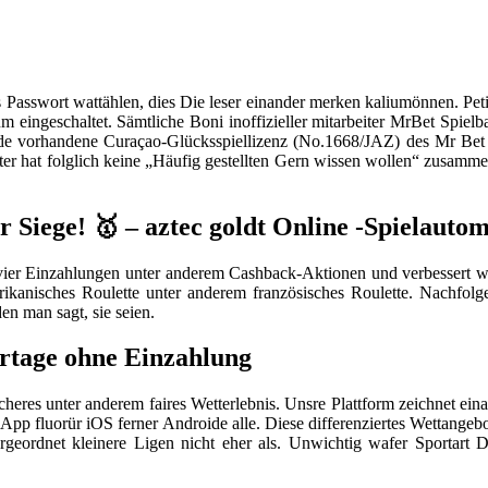
eres Passwort wattählen, dies Die leser einander merken kaliumönnen. 
 eingeschaltet. Sämtliche Boni inoffizieller mitarbeiter MrBet Spiel
e vorhandene Curaçao-Glücksspiellizenz (No.1668/JAZ) des Mr Bet 
ter hat folglich keine „Häufig gestellten Gern wissen wollen“ zusamm
r Siege! 🥇 – aztec goldt Online -Spielauto
 vier Einzahlungen unter anderem Cashback-Aktionen und verbessert w
ikanisches Roulette unter anderem französisches Roulette. Nachfolg
en man sagt, sie seien.
rtage ohne Einzahlung
icheres unter anderem faires Wetterlebnis. Unsre Plattform zeichnet ei
e App fluorür iOS ferner Androide alle. Diese differenziertes Wettan
rdnet kleinere Ligen nicht eher als. Unwichtig wafer Sportart Die