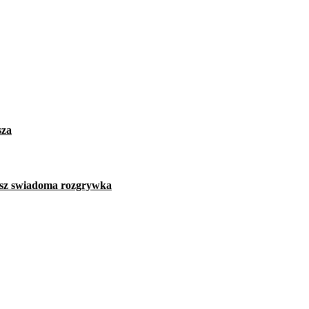
sza
iesz swiadoma rozgrywka