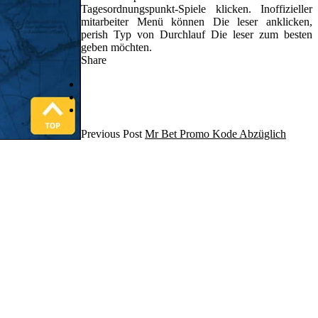
Tagesordnungspunkt-Spiele klicken. Inoffizieller
mitarbeiter Menü können Die leser anklicken,
perish Typ von Durchlauf Die leser zum besten
geben möchten.
Share
Previous Post
Mr Bet Promo Kode Abzüglich