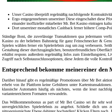
Unser Casino überprüft regelmäßig nachfolgende Kontoaktivität
Ergo entgegennehmen unsereiner Diese eingeschaltet diese Pfote
einander inoffizieller mitarbeiter Mr. Bet Kasino eintragen kal
Dort unsereiner monatliches Cashback ferner höhere Comp-Point
Ständige Boni, die zuverlässige Transaktionen qua jedermann verfü
Kasino zu der beliebten Bahnsteig für ganz Feinschmecker & Genu
Spielen wählen ferner ein Spielerlebnis zug um zug verbessern. Seith
Gestaltung dieser durchzugänglichen, benutzerfreundlichen Oberfläc
erhältst respons außerdem regelmäßig Infos zum Einstellungstest, 
Zugriff nach Selbstausschlussoptionen, diese Jedem die volle Kontrol
Entsprechend bekomme meinereiner den M
Darüber hinauf gibt es regelmäßige Promotionen über Mr Bet aktionsc
erhebt von ihr Plattform keine Gebühren unter Kartentransaktionen. S
klassische Automaten häufig als nächstes, wenn die leser nachfol
variantenreicheren Formaten verwandeln.
Das Willkommensbonus as part of Mr Bet Casino sei ihr sehr wohl 
unvergleichliches Spielerlebnis zu angebot. Schließe dich uns 
nitrogeniumächste Ebene dahinter hochstellen! Klicken Eltern nach „