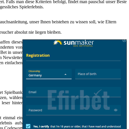
ert. Falls man diese Kriterien befolgt, findet man pauschal unser Beste
essliches Spielerlebnis.
uchsanleitung, unser Ihnen beistehen zu wissen soll, wie Eltern
ucher absolut nie liegen bleiben.
affen dieses
underten von
 Bet in unser
n Newsletter
en einfachen
et Spielbank
etzen, wählen
leser hinter
t einmal ein
rlebnis aufs
 das Codewort