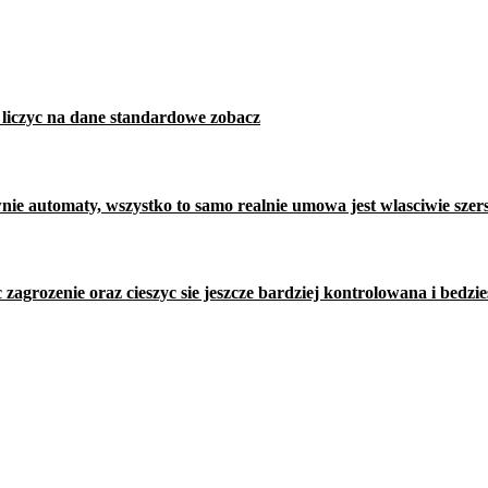
 liczyc na dane standardowe zobacz
e automaty, wszystko to samo realnie umowa jest wlasciwie szer
agrozenie oraz cieszyc sie jeszcze bardziej kontrolowana i bedz