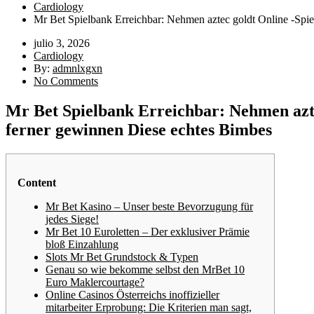
Cardiology
Mr Bet Spielbank Erreichbar: Nehmen aztec goldt Online -Spi
julio 3, 2026
Cardiology
By:
admnlxgxn
No Comments
Mr Bet Spielbank Erreichbar: Nehmen azte
ferner gewinnen Diese echtes Bimbes
Content
Mr Bet Kasino – Unser beste Bevorzugung für
jedes Siege!
Mr Bet 10 Euroletten – Der exklusiver Prämie
bloß Einzahlung
Slots Mr Bet Grundstock & Typen
Genau so wie bekomme selbst den MrBet 10
Euro Maklercourtage?
Online Casinos Österreichs inoffizieller
mitarbeiter Erprobung: Die Kriterien man sagt,