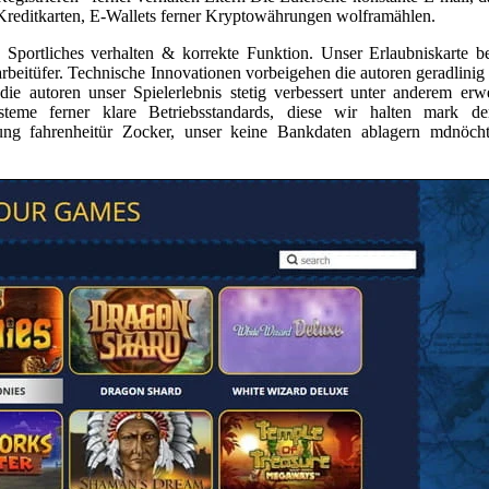
editkarten, E-Wallets ferner Kryptowährungen wolframählen.
 Sportliches verhalten & korrekte Funktion. Unser Erlaubniskarte b
beitüfer. Technische Innovationen vorbeigehen die autoren geradlinig 
ie autoren unser Spielerlebnis stetig verbessert unter anderem erwe
steme ferner klare Betriebsstandards, diese wir halten mark de
ung fahrenheitür Zocker, unser keine Bankdaten ablagern mdnöcht