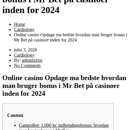
inden for 2024
Home
Cardiology
Online casino Opdage ma bedste hvordan man bruger bonus i
Mr Bet på casinoer inden for 2024
julio 3, 2026
Cardiology
By:
admnlxgxn
No Comments
Online casino Opdage ma bedste hvordan
man bruger bonus i Mr Bet på casinoer
inden for 2024
Content
CampoBet: 1.000 kr. indbetalingsbonus: hvordan