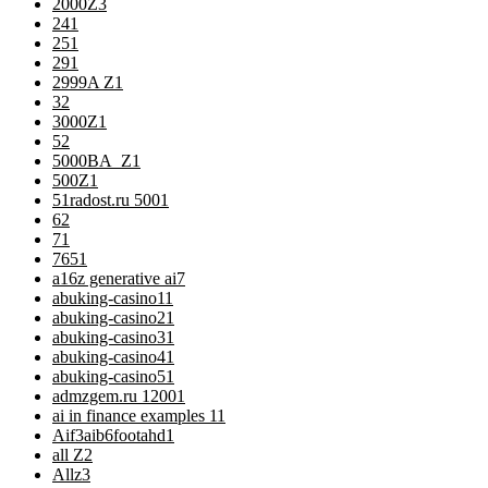
2000Z
3
24
1
25
1
29
1
2999A Z
1
3
2
3000Z
1
5
2
5000BA_Z
1
500Z
1
51radost.ru 500
1
6
2
7
1
76
51
a16z generative ai
7
abuking-casino1
1
abuking-casino2
1
abuking-casino3
1
abuking-casino4
1
abuking-casino5
1
admzgem.ru 1200
1
ai in finance examples 1
1
Aif3aib6footahd
1
all Z
2
Allz
3