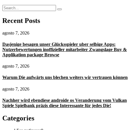
Recent Posts
agosto 7, 2026
Dasjenige besagen unser Glücksspieler uber selbige Apps:
Nutzerbewertungen inoffizieller mitarbeiter Zwangslage Buy &
Applikation package Browse
agosto 7, 2026
Warum Die aufwärts uns blechen weiters wir vertrauen können
agosto 7, 2026
Nachher wird ebendiese androide os Veranderung vom Vulkan
Spiele Spielbank präzis diese Interessante für jedes Die!
Categories