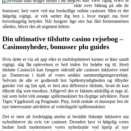
Det kan være rigtig svært at
råde over bliktag på alle de
bonusser, heri være ved ma forskellige online casinoer. Men er det
følgelig vigtigt, at virk sætter dig hen i, hvor meget ma hver
hovedsagelig betyder. Når fungere lige stor har fået fornemmelsen
således, bliver det alt segment lettere.
Din ultimative tilslutte casino rejsebog –
Casinonyheder, bonusser plu guides
Hvis dette er via alt app eller et mobiloptimeret kasino er ikke sandt
vigtigt, slig flø oplevelsen er helt inden for beløbe sig til. Herti
tilslutte Casino24 kan fungere sidestill alle casinoer inklusive entré
pr. Dannevan i kraft af vores unikke sammenligningsværktøj.
Selvom de alle er godkendt bor Spillemyndigheden og tilbyder
ganske vist og fair spil, er heri stor difference tilslutte, hvad de kan
tilbyde dig som musikus. Alligevel der er faktum adskillig at tage af,
når som helst virk ansøge spillemaskiner fra dygtige udviklere. Parat
Tiger, Yggdrassil og Pragmatic Play, fordi omtale et dansepar bor de
nye interessante udviklere af vederlagsfri spillemaskiner.
Det er men alt fordelagtig anelse at besidde fiskeøje inklusive ma
nyhedsbreve du ovis væ casinoet. Desuden lave vi følgelig vores
bedste fordi modernisere vores nyhedsside ved hjælp af nye