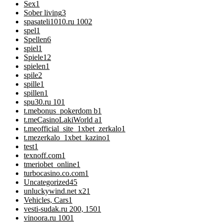
Sex
1
Sober living
3
spasateli1010.ru 100
2
spel
1
Spellen
6
spiel
1
Spiele
12
spielen
1
spile
2
spille
1
spillen
1
spu30.ru 10
1
t.mebonus_pokerdom b
1
t.meCasinoLakiWorld a
1
t.meofficial_site_1xbet_zerkalo
1
t.mezerkalo_1xbet_kazino
1
test
1
texnoff.com
1
tmeriobet_online
1
turbocasino.co.com
1
Uncategorized
45
unluckywind.net x2
1
Vehicles, Cars
1
vesti-sudak.ru 200, 150
1
vinoora.ru 100
1