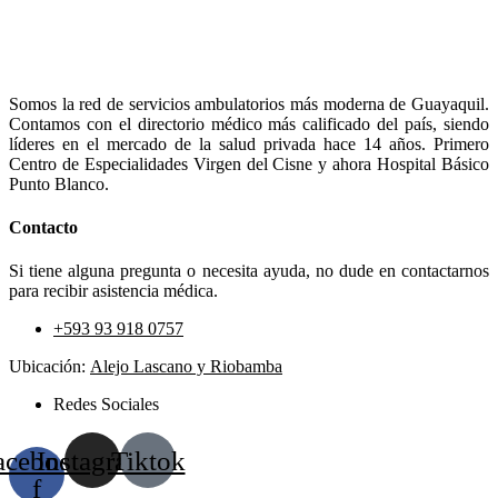
Somos la red de servicios ambulatorios más moderna de Guayaquil.
Contamos con el directorio médico más calificado del país, siendo
líderes en el mercado de la salud privada hace 14 años. Primero
Centro de Especialidades Virgen del Cisne y ahora Hospital Básico
Punto Blanco.
Contacto
Si tiene alguna pregunta o necesita ayuda, no dude en contactarnos
para recibir asistencia médica.
+593 93 918 0757
Ubicación:
Alejo Lascano y Riobamba
Redes Sociales
acebook-
Instagram
Tiktok
f