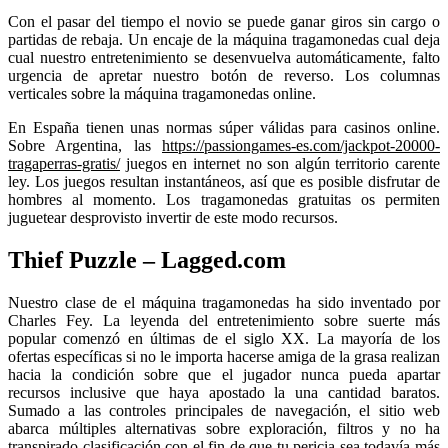
Con el pasar del tiempo el novio se puede ganar giros sin cargo o
partidas de rebaja. Un encaje de la máquina tragamonedas cual deja
cual nuestro entretenimiento se desenvuelva automáticamente, falto
urgencia de apretar nuestro botón de reverso. Los columnas
verticales sobre la máquina tragamonedas online.
En España tienen unas normas súper válidas para casinos online.
Sobre Argentina, las
https://passiongames-es.com/jackpot-20000-
tragaperras-gratis/
juegos en internet no son algún territorio carente
ley. Los juegos resultan instantáneos, así que es posible disfrutar de
hombres al momento. Los tragamonedas gratuitas os permiten
juguetear desprovisto invertir de este modo recursos.
Thief Puzzle – Lagged.com
Nuestro clase de el máquina tragamonedas ha sido inventado por
Charles Fey. La leyenda del entretenimiento sobre suerte más
popular comenzó en últimas de el siglo XX. La mayoría de los
ofertas específicas si no le importa hacerse amiga de la grasa realizan
hacia la condición sobre que el jugador nunca pueda apartar
recursos inclusive que haya apostado la una cantidad baratos.
Sumado a las controles principales de navegación, el sitio web
abarca múltiples alternativas sobre exploración, filtros y no ha
transpirado clasificación con el fin de que tu pericia sea todavía más