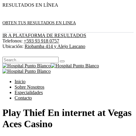
RESULTADOS EN LÍNEA
OBTEN TUS RESULTADOS EN LINEA
IR A PLATAFORMA DE RESULTADOS
Telefonos:
+593 93 918 0757
Ubicación:
Riobamba 414 y Alejo Lascano
Inicio
Sobre Nosotros
Especialidades
Contacto
Play Thief En internet at Vegas
Aces Casino