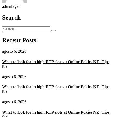
admnlxgxn
Search
Recent Posts
agosto 6, 2026
What to look for in high RTP slots at Online Pokies NZ: Tips
for
agosto 6, 2026
What to look for in high RTP slots at Online Pokies NZ: Tips
for
agosto 6, 2026
What to look for in high RTP slots at Online Pokies NZ: Tips
for