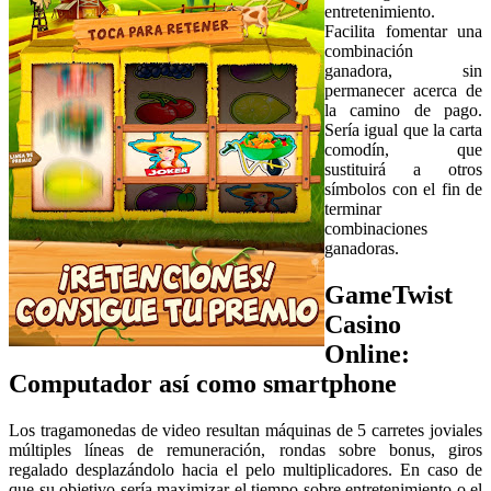
entretenimiento.
Facilita fomentar una
combinación
ganadora, sin
permanecer acerca de
la camino de pago.
Serí­a igual que la carta
comodín, que
sustituirá a otros
símbolos con el fin de
terminar
combinaciones
ganadoras.
GameTwist
Casino
Online:
Computador así­ como smartphone
Los tragamonedas de video resultan máquinas de 5 carretes joviales
múltiples líneas de remuneración, rondas sobre bonus, giros
regalado desplazándolo hacia el pelo multiplicadores. En caso de
que su objetivo serí­a maximizar el tiempo sobre entretenimiento o el