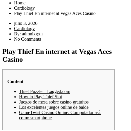
Home
Cardiology
Play Thief En internet at Vegas Aces Casino
julio 3, 2026
Cardiology
By:
admnlxgxn
No Comments
Play Thief En internet at Vegas Aces
Casino
Content
Thief Puzzle – Lagged.com
How to Play Thief Slot
Juegos de mesa sobre casino gratuitos
Los excelentes juegos online de balde
GameTwist Casino Online: Computador así­
como smartphone