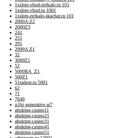
1xslots-vhod-zerkalo.ru 10
1
1xslots-vhod.ru 100
1
1xslots-zerkalo-skachat.ru 10
1
2000A Z
2
2000Z
3
24
1
25
1
29
1
2999A Z
1
3
2
3000Z
1
5
2
5000BA_Z
1
500Z
1
51radost.ru 500
1
6
2
7
1
76
49
a16z generative ai
7
abuking-casino1
1
abuking-casino2
1
abuking-casino3
1
abuking-casino4
1
abuking-casino5
1
admzgem.ru 1200
1