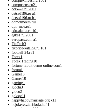
complexinvest.ru 150
1
composens.eu2
1
cork-24.ru 200
1
detsad196.ru a
1
detsad196.ru b
1
domotmoem.ru
1
dpir-mos.ru
1
edu-alania.ru 10
1
egbs1.ru 200
1
evropass.com a
1
FinTech
3
fixprice-katalog.ru 10
1
football-24.ru
1
Forex
1
Forex Trading
10
fortune-rabbit-demo-online.com
1
forum
1
Game
18
Games
19
gaming
1
giochi
3
gioco
2
gokspel
1
happyhappymarriage.org x1
1
hejokereszturiskola.hu4
1