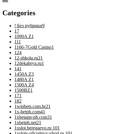
Categories
! Без рубрики
9
1
7
1090A Z
1
11
1
1166-7Gold Casino
1
12
4
12-shkola.ru2
1
12dekabrya.ru
1
14
1
1450A Z
3
1480A Z
1
1500A Z
4
1500BZ
1
17
1
18
2
1winbets.com.br2
1
1x-betph.com4
1
1xbetapp-ph.com3
1
1xbetph.net2
1
1xslot.beregaevo.ru 10
1
1xslots-oficialnyy-vhod.ru 10
1