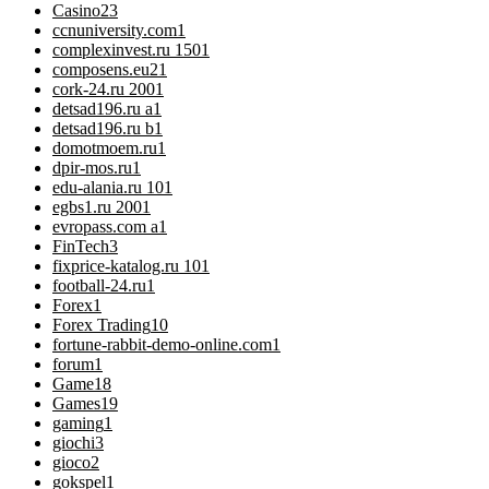
Casino
23
ccnuniversity.com
1
complexinvest.ru 150
1
composens.eu2
1
cork-24.ru 200
1
detsad196.ru a
1
detsad196.ru b
1
domotmoem.ru
1
dpir-mos.ru
1
edu-alania.ru 10
1
egbs1.ru 200
1
evropass.com a
1
FinTech
3
fixprice-katalog.ru 10
1
football-24.ru
1
Forex
1
Forex Trading
10
fortune-rabbit-demo-online.com
1
forum
1
Game
18
Games
19
gaming
1
giochi
3
gioco
2
gokspel
1