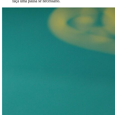
faça uma pausa se necessário.