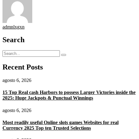
admnlxgxn
Search
Recent Posts
agosto 6, 2026
15 Top Real cash Harbors to possess Larger Victories inside the
2025: Huge Jackpots & Punctual Winnings
agosto 6, 2026
Most readily useful Online slots games Websites for real
Currency 2025 Top ten Trusted Selections