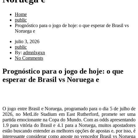
Home
public
Prognóstico para o jogo de hoje: o que esperar de Brasil vs
Noruega e
julio 3, 2026
public
By:
admnlxgxn
No Comments
Prognóstico para o jogo de hoje: o que
esperar de Brasil vs Noruega e
O jogo entre Brasil e Noruega, programado para o dia 5 de julho de
2026, no MetLife Stadium em East Rutherford, promete ser uma
partida emocionante na Copa do Mundo. Com as odds apresentando
1.9 para vitória do Brasil e 4.1 para a Noruega, muitos apostadores
estão buscando entender as melhores opções de apostas e, por isso, é
interessante considerar como
aposte no vencedor Brasil vs Noruega