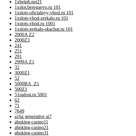
1xbetph.net2
1
1xslot.beregaevo.ru 10
1
1xslots-oficialnyy-vhod.ru 10
1
1xslots-vhod-zerkalo.ru 10
1
1xslots-vhod.ru 100
1
1xslots-zerkalo-skachat.ru 10
1
2000A Z
2
2000Z
3
24
1
25
1
29
1
2999A Z
1
3
2
3000Z
1
5
2
5000BA_Z
1
500Z
1
51radost.ru 500
1
6
2
7
1
76
49
a16z generative ai
7
abuking-casino1
1
abuking-casino2
1
abuking-casino3
1