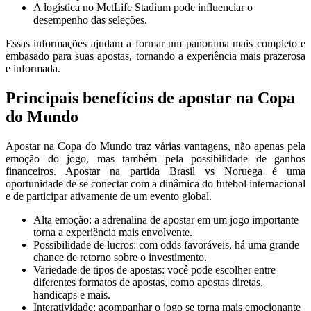
A logística no MetLife Stadium pode influenciar o
desempenho das seleções.
Essas informações ajudam a formar um panorama mais completo e
embasado para suas apostas, tornando a experiência mais prazerosa
e informada.
Principais benefícios de apostar na Copa
do Mundo
Apostar na Copa do Mundo traz várias vantagens, não apenas pela
emoção do jogo, mas também pela possibilidade de ganhos
financeiros. Apostar na partida Brasil vs Noruega é uma
oportunidade de se conectar com a dinâmica do futebol internacional
e de participar ativamente de um evento global.
Alta emoção: a adrenalina de apostar em um jogo importante
torna a experiência mais envolvente.
Possibilidade de lucros: com odds favoráveis, há uma grande
chance de retorno sobre o investimento.
Variedade de tipos de apostas: você pode escolher entre
diferentes formatos de apostas, como apostas diretas,
handicaps e mais.
Interatividade: acompanhar o jogo se torna mais emocionante