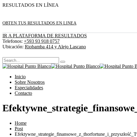
RESULTADOS EN LÍNEA
OBTEN TUS RESULTADOS EN LINEA
IR A PLATAFORMA DE RESULTADOS
Telefonos:
+593 93 918 0757
Ubicación:
Riobamba 414 y Alejo Lascano
Inicio
Sobre Nosotros
Especialidades
Contacto
Efektywne_strategie_finansowe
Home
Post
Efektywne_strategie_finansowe_z_thorfortune_i_przyszłość_