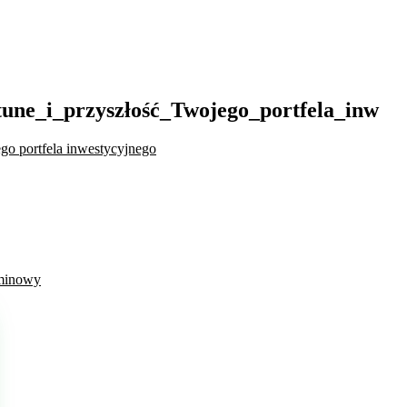
tune_i_przyszłość_Twojego_portfela_inw
ego portfela inwestycyjnego
rminowy