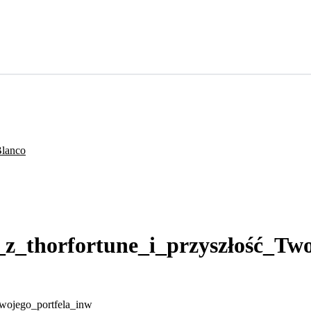
_z_thorfortune_i_przyszłość_Tw
Twojego_portfela_inw