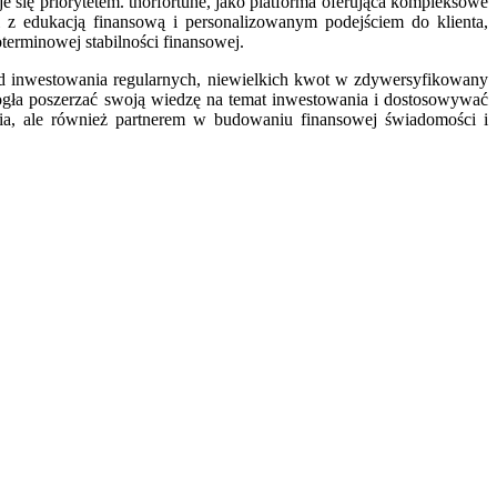
e się priorytetem. thorfortune, jako platforma oferująca kompleksowe
 z edukacją finansową i personalizowanym podejściem do klienta,
terminowej stabilności finansowej.
od inwestowania regularnych, niewielkich kwot w zdywersyfikowany
 mogła poszerzać swoją wiedzę na temat inwestowania i dostosowywać
nia, ale również partnerem w budowaniu finansowej świadomości i