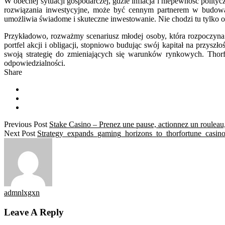
W obecnej sytuacji gospodarczej, gdzie inflacja i niepewność polity
rozwiązania inwestycyjne, może być cennym partnerem w budowani
umożliwia świadome i skuteczne inwestowanie. Nie chodzi tu tylko o 
Przykładowo, rozważmy scenariusz młodej osoby, która rozpoczyna
portfel akcji i obligacji, stopniowo budując swój kapitał na przy
swoją strategię do zmieniających się warunków rynkowych. Thorf
odpowiedzialności.
Share
Previous Post
Stake Casino – Prenez une pause, actionnez un rouleau,
Next Post
Strategy_expands_gaming_horizons_to_thorfortune_casino
admnlxgxn
Leave A Reply