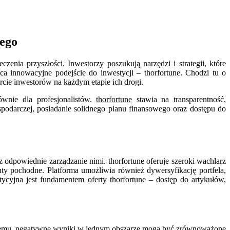
nego
enia przyszłości. Inwestorzy poszukują narzędzi i strategii, które
ąca innowacyjne podejście do inwestycji – thorfortune. Chodzi tu o
rcie inwestorów na każdym etapie ich drogi.
ównie dla profesjonalistów.
thorfortune
stawia na transparentność,
spodarczej, posiadanie solidnego planu finansowego oraz dostępu do
odpowiednie zarządzanie nimi. thorfortune oferuje szeroki wachlarz
nty pochodne. Platforma umożliwia również dywersyfikację portfela,
cyjna jest fundamentem oferty thorfortune – dostęp do artykułów,
ki temu, negatywne wyniki w jednym obszarze mogą być zrównoważone