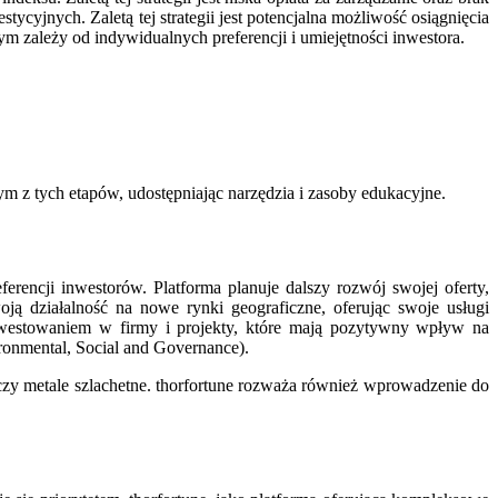
cyjnych. Zaletą tej strategii jest potencjalna możliwość osiągnięcia
ależy od indywidualnych preferencji i umiejętności inwestora.
m z tych etapów, udostępniając narzędzia i zasoby edukacyjne.
eferencji inwestorów. Platforma planuje dalszy rozwój swojej oferty,
ją działalność na nowe rynki geograficzne, oferując swoje usługi
westowaniem w firmy i projekty, które mają pozytywny wpływ na
ironmental, Social and Governance).
 czy metale szlachetne. thorfortune rozważa również wprowadzenie do