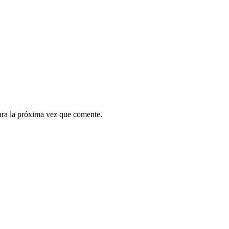
ara la próxima vez que comente.