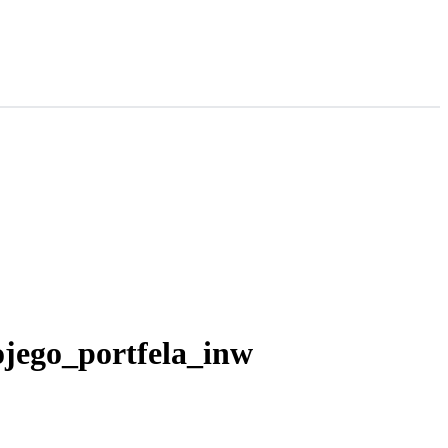
ojego_portfela_inw