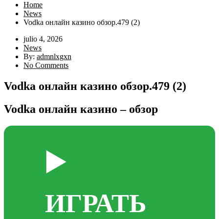
Home
News
Vodka онлайн казино обзор.479 (2)
julio 4, 2026
News
By:
admnlxgxn
No Comments
Vodka онлайн казино обзор.479 (2)
Vodka онлайн казино – обзор
▶️
ИГРАТЬ