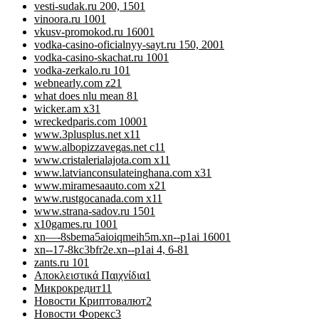
vesti-sudak.ru 200, 150
1
vinoora.ru 100
1
vkusv-promokod.ru 1600
1
vodka-casino-oficialnyy-sayt.ru 150, 200
1
vodka-casino-skachat.ru 100
1
vodka-zerkalo.ru 10
1
webnearly.com z2
1
what does nlu mean 8
1
wicker.am x3
1
wreckedparis.com 1000
1
www.3plusplus.net x1
1
www.albopizzavegas.net c1
1
www.cristalerialajota.com x1
1
www.latvianconsulateinghana.com x3
1
www.miramesaauto.com x2
1
www.rustgocanada.com x1
1
www.strana-sadov.ru 150
1
x10games.ru 100
1
xn—-8sbema5aioiqmeih5m.xn--p1ai 1600
1
xn--17-8kc3bfr2e.xn--p1ai 4, 6-8
1
zants.ru 10
1
Αποκλειστικά Παιχνίδια
1
Микрокредит
11
Новости Криптовалют
2
Новости Форекс
3