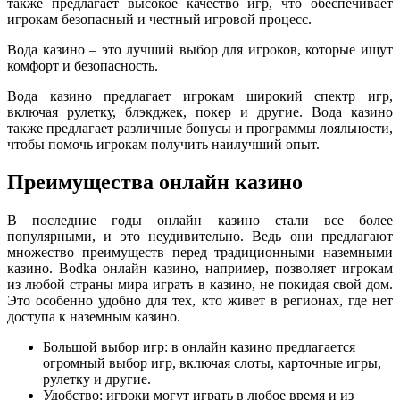
также предлагает высокое качество игр, что обеспечивает
игрокам безопасный и честный игровой процесс.
Вода казино – это лучший выбор для игроков, которые ищут
комфорт и безопасность.
Вода казино предлагает игрокам широкий спектр игр,
включая рулетку, блэкджек, покер и другие. Вода казино
также предлагает различные бонусы и программы лояльности,
чтобы помочь игрокам получить наилучший опыт.
Преимущества онлайн казино
В последние годы онлайн казино стали все более
популярными, и это неудивительно. Ведь они предлагают
множество преимуществ перед традиционными наземными
казино. Вodka онлайн казино, например, позволяет игрокам
из любой страны мира играть в казино, не покидая свой дом.
Это особенно удобно для тех, кто живет в регионах, где нет
доступа к наземным казино.
Большой выбор игр: в онлайн казино предлагается
огромный выбор игр, включая слоты, карточные игры,
рулетку и другие.
Удобство: игроки могут играть в любое время и из