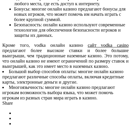
любого места, где есть доступ к интернету.
Бонусы: многие онлайн казино предлагают бонусы для
новых игроков, что может помочь им начать играть с
более крупной суммой.
Безопасность: онлайн казино используют современные
технологии для обеспечения безопасности игроков и
защиты их данных.
Кроме того, vodka онлайн казино
сайт vodka casino
предлагают более высокие ставки и более большие
выигрыши, чем традиционные наземные казино. Это потому,
что онлайн казино не имеют ограничений по размеру ставок и
выигрышей, как это имеет место в наземных казино.
Большой выбор способов оплаты: многие онлайн казино
предлагают различные способы оплаты, включая кредитные
карты, электронные деньги и другие.
Многоязычность: многие онлайн казино предлагают
игрокам возможность выбора языка, что может помочь
игрокам из разных стран мира играть в казино.
Share