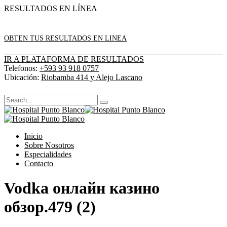
RESULTADOS EN LÍNEA
OBTEN TUS RESULTADOS EN LINEA
IR A PLATAFORMA DE RESULTADOS
Telefonos:
+593 93 918 0757
Ubicación:
Riobamba 414 y Alejo Lascano
Inicio
Sobre Nosotros
Especialidades
Contacto
Vodka онлайн казино
обзор.479 (2)