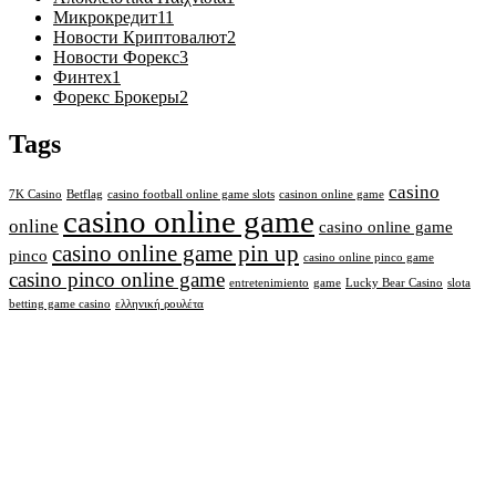
Микрокредит
11
Новости Криптовалют
2
Новости Форекс
3
Финтех
1
Форекс Брокеры
2
Tags
casino
7K Casino
Betflag
casino football online game slots
casinon online game
casino online game
online
casino online game
casino online game pin up
pinco
casino online pinco game
casino pinco online game
entretenimiento
game
Lucky Bear Casino
slota
betting game casino
ελληνική ρουλέτα