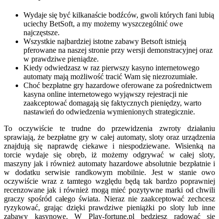
Wydaje się być kilkanaście bodźców, gwoli których fani lubią
uciechy BetSoft, a my możemy wyszczególnić owe
najczęstsze.
Wszystkie najbardziej istotne zabawy Betsoft istnieją
pferowane na naszej stronie przy wersji demonstracyjnej oraz
w prawdziwe pieniądze.
Kiedy odwiedzasz w raz pierwszy kasyno internetowego
automaty mają możliwość tracić Wam się niezrozumiałe.
Choć bezpłatne gry hazardowe oferowane za pośrednictwem
kasyna online internetowego wyjąwszy rejestracji nie
zaakceptować domagają się faktycznych pieniędzy, warto
nastawień do odwiedzenia wymienionych strategicznie.
To oczywiście te trudne do przewidzenia zwroty działaniu
sprawiają, że bezpłatne gry w całej automaty, sloty oraz urządzenia
znajdują się naprawdę ciekawe i niespodziewane. Wisienką na
torcie wydaje się obręb, iż możemy odgrywać w całej sloty,
maszyny jak i również automaty hazardowe absolutnie bezpłatnie i
w dodatku serwisie randkowym mobilnie. Jest w stanie owo
oczywiście wraz z tamtego względu będą tak bardzo poprawniej
recenzowane jak i również mogą mieć pozytywne marki od chwili
graczy spośród całego świata. Nieraz nie zaakceptować zechcesz
ryzykować, grając dzięki prawdziwe pieniążki po sloty lub inne
zabawy kasynowe. W Play-fortune.pl będziesz radować się