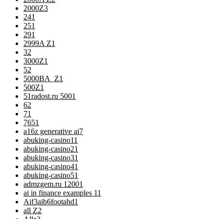
2000Z
3
24
1
25
1
29
1
2999A Z
1
3
2
3000Z
1
5
2
5000BA_Z
1
500Z
1
51radost.ru 500
1
6
2
7
1
76
51
a16z generative ai
7
abuking-casino1
1
abuking-casino2
1
abuking-casino3
1
abuking-casino4
1
abuking-casino5
1
admzgem.ru 1200
1
ai in finance examples 1
1
Aif3aib6footahd
1
all Z
2