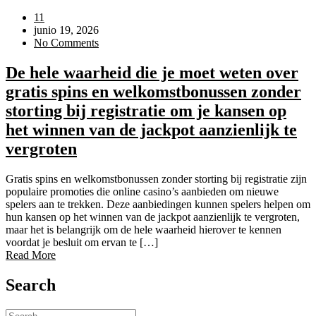
11
junio 19, 2026
No Comments
De hele waarheid die je moet weten over
gratis spins en welkomstbonussen zonder
storting bij registratie om je kansen op
het winnen van de jackpot aanzienlijk te
vergroten
Gratis spins en welkomstbonussen zonder storting bij registratie zijn
populaire promoties die online casino’s aanbieden om nieuwe
spelers aan te trekken. Deze aanbiedingen kunnen spelers helpen om
hun kansen op het winnen van de jackpot aanzienlijk te vergroten,
maar het is belangrijk om de hele waarheid hierover te kennen
voordat je besluit om ervan te […]
Read More
Search