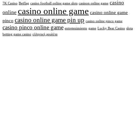
casino
7K Casino
Betflag
casino football online game slots
casinon online game
casino online game
online
casino online game
casino online game pin up
pinco
casino online pinco game
casino pinco online game
entretenimiento
game
Lucky Bear Casino
slota
betting game casino
ελληνική ρουλέτα