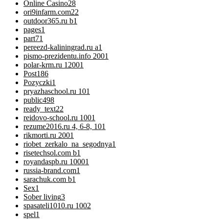
Online Casino
28
ori9infarm.com2
2
outdoor365.ru b
1
pages
1
part7
1
pereezd-kaliningrad.ru a
1
pismo-prezidentu.info 200
1
polar-krm.ru 1200
1
Post
186
Pozyczki
1
pryazhaschool.ru 10
1
public
498
ready_text
22
reidovo-school.ru 100
1
rezume2016.ru 4, 6-8, 10
1
rikmorti.ru 200
1
riobet_zerkalo_na_segodnya
1
risetechsol.com b
1
royandaspb.ru 1000
1
russia-brand.com
1
sarachuk.com b
1
Sex
1
Sober living
3
spasateli1010.ru 100
2
spel
1