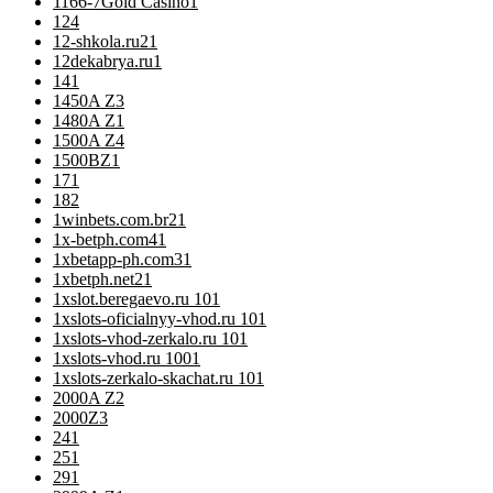
1166-7Gold Casino
1
12
4
12-shkola.ru2
1
12dekabrya.ru
1
14
1
1450A Z
3
1480A Z
1
1500A Z
4
1500BZ
1
17
1
18
2
1winbets.com.br2
1
1x-betph.com4
1
1xbetapp-ph.com3
1
1xbetph.net2
1
1xslot.beregaevo.ru 10
1
1xslots-oficialnyy-vhod.ru 10
1
1xslots-vhod-zerkalo.ru 10
1
1xslots-vhod.ru 100
1
1xslots-zerkalo-skachat.ru 10
1
2000A Z
2
2000Z
3
24
1
25
1
29
1