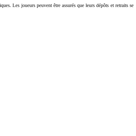
ques. Les joueurs peuvent être assurés que leurs dépôts et retraits se