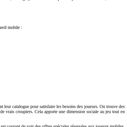
reil mobile :
t leur catalogue pour satisfaire les besoins des joueurs. On trouve des
 de vrais croupiers. Cela apporte une dimension sociale au jeu tout en
il est courant de voir des offres spéciales réservées aux joueurs mobiles,