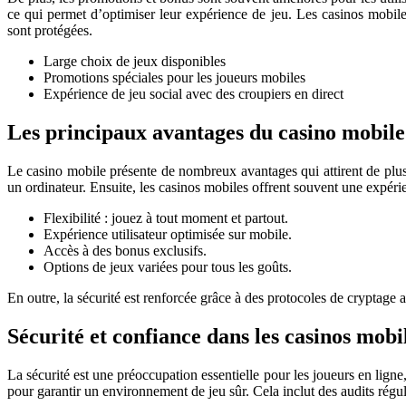
ce qui permet d’optimiser leur expérience de jeu. Les casinos mobiles
sont protégées.
Large choix de jeux disponibles
Promotions spéciales pour les joueurs mobiles
Expérience de jeu social avec des croupiers en direct
Les principaux avantages du casino mobile
Le casino mobile présente de nombreux avantages qui attirent de plus en
un ordinateur. Ensuite, les casinos mobiles offrent souvent une expérie
Flexibilité : jouez à tout moment et partout.
Expérience utilisateur optimisée sur mobile.
Accès à des bonus exclusifs.
Options de jeux variées pour tous les goûts.
En outre, la sécurité est renforcée grâce à des protocoles de cryptage
Sécurité et confiance dans les casinos mobi
La sécurité est une préoccupation essentielle pour les joueurs en ligne, 
pour garantir un environnement de jeu sûr. Cela inclut des audits régul