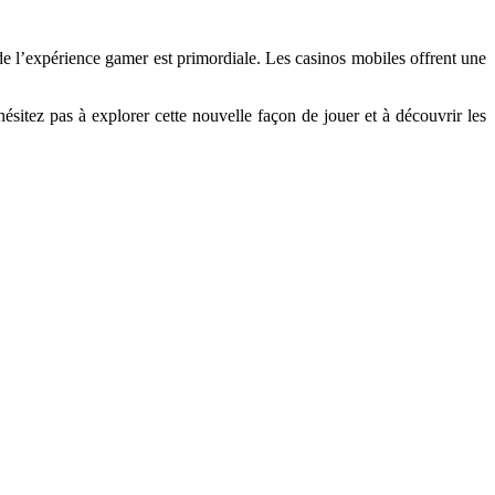
é de l’expérience gamer est primordiale. Les casinos mobiles offrent une
ésitez pas à explorer cette nouvelle façon de jouer et à découvrir les