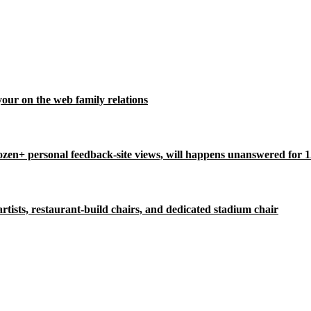
 your on the web family relations
 dozen+ personal feedback-site views, will happens unanswered for 
ists, restaurant-build chairs, and dedicated stadium chair