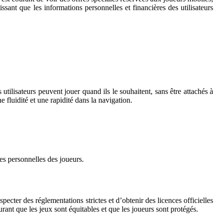
sant que les informations personnelles et financières des utilisateurs
utilisateurs peuvent jouer quand ils le souhaitent, sans être attachés à
 fluidité et une rapidité dans la navigation.
es personnelles des joueurs.
specter des réglementations strictes et d’obtenir des licences officielles
rant que les jeux sont équitables et que les joueurs sont protégés.