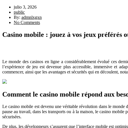
julio 3, 2026
public
By:
admnlxgxn
No Comments
Casino mobile : jouez à vos jeux préférés 
Le monde des casinos en ligne a considérablement évolué ces dernière
l’expérience de jeu est devenue plus accessible, immersive et adap
commencer, ainsi que les avantages et sécurités qui en découlent, not
Comment le casino mobile répond aux besoi
Le casino mobile est devenu une véritable révolution dans le monde de
pause au travail, dans les transports ou à la maison, le casino mobile 
sécurisées.
De plus, les développeurs s’assurent que l’interface mobile est optimis