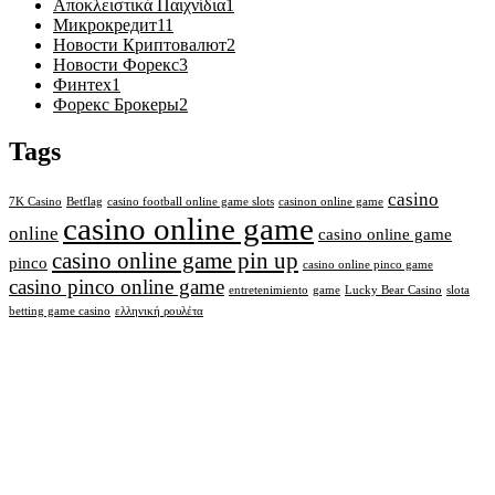
Αποκλειστικά Παιχνίδια
1
Микрокредит
11
Новости Криптовалют
2
Новости Форекс
3
Финтех
1
Форекс Брокеры
2
Tags
casino
7K Casino
Betflag
casino football online game slots
casinon online game
casino online game
online
casino online game
casino online game pin up
pinco
casino online pinco game
casino pinco online game
entretenimiento
game
Lucky Bear Casino
slota
betting game casino
ελληνική ρουλέτα