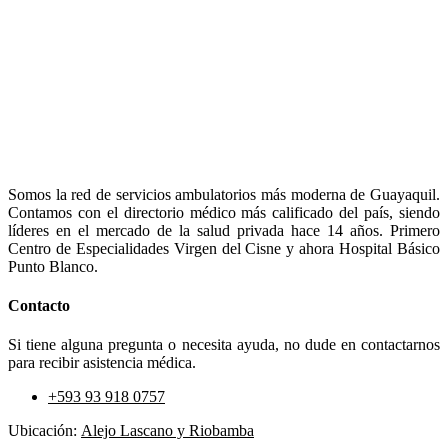
Somos la red de servicios ambulatorios más moderna de Guayaquil.
Contamos con el directorio médico más calificado del país, siendo
líderes en el mercado de la salud privada hace 14 años. Primero
Centro de Especialidades Virgen del Cisne y ahora Hospital Básico
Punto Blanco.
Contacto
Si tiene alguna pregunta o necesita ayuda, no dude en contactarnos
para recibir asistencia médica.
+593 93 918 0757
Ubicación:
Alejo Lascano y Riobamba