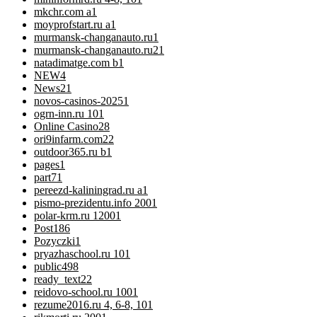
mkchr.com a
1
moyprofstart.ru a
1
murmansk-changanauto.ru
1
murmansk-changanauto.ru2
1
natadimatge.com b
1
NEW
4
News
21
novos-casinos-2025
1
ogrn-inn.ru 10
1
Online Casino
28
ori9infarm.com2
2
outdoor365.ru b
1
pages
1
part7
1
pereezd-kaliningrad.ru a
1
pismo-prezidentu.info 200
1
polar-krm.ru 1200
1
Post
186
Pozyczki
1
pryazhaschool.ru 10
1
public
498
ready_text
22
reidovo-school.ru 100
1
rezume2016.ru 4, 6-8, 10
1