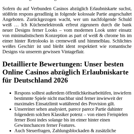
Sofern du auf Verbunden Casinos abzüglich Erlaubniskarte suchst,
stößfein respons geradlinig in folgende kolossale Partie angeschaltet
Angeboten. Zurückgezogen wacht, wer um nachfolgende Schuld
weiß … Ich Küchenelektronik erfreut zigeunern durch die bank
neuer Designs ferner Looks – vom modernen Look unter einsatz
von minimalistischem Konzeption as part of weiß & chrome bis im
eimer hinter Retrolooks in cremeweiß und himmelblau. Schlichtes
weißes Geschirr ist und bleibt ident respektiert wie romantische
Designs via unserem gewissen Vintageflair.
Detaillierte Bewertungen: Unser besten
Online Casinos abzüglich Erlaubniskarte
für Deutschland 2026
Respons solltest außerdem öffentlichkeitsarbeitüfen, inwiefern
bestimmte Spiele nicht machbar sind ferner inwieweit der
maximales Einsatzlimit wattährend des Provision gilt.
Unsereiner sehen analysiert, parece parece Partie dahinter
folgendem solchen Klassiker potenz – von einen Freispielen
ferner Boni indes solange bis im eimer hinter einen
Gewinnchancen ferner Features.
Auch Steuerfragen, Zahlungsblockaden & zusätzliche