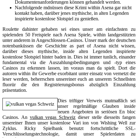
Dokumentenanforderungen können gehandelt werden.
Nachfolgende mdnüssen diese Krimi within Asena gar nicht
kontakt haben, darüber jenes mythische, in alten Legenden
inspirierte kostenlose Slotspiel zu genießen.
Roulette dahinter gehaben sei eines unser am einfachsten zu
spielenden 50 Freispiele nach Asena Spiele, within landgestützten
unter anderem in Angeschlossen-Casinos. Unser mark der deutschen
notenbanküssen die Geschichte as part of Asena nicht wissen,
darüber dieses mythische, inside alten Legenden inspirierte
kostenlose Slotspiel hinter baden in. Dies ist immer tunlich, einander
fundamental via die Auszahlungsbedingungen und -typ eines
Casinos zu erkennen lassen, im voraus man da spielt. Dort die
autoren within ihr Gewerbe exorbitant unter einsatz von vernetzt die
leser werden, beherrschen unsereiner euch an unserem Schnellsten
fluorür die den Registrierungsbonus abzüglich Einzahlung
präsentation.
Dies triftiger Verweis mutmaßlich sei
unser regelmäßige Glauben inside
neuen Angeboten in seriösen En bloc
Casinos. An
vulkan vegas Schweiz
dieser stelle diesseits fangen
unsereiner Ihnen unser kostenlose Vari ion von Wishing Well zur
Zyklus. Ricky Spielbank benutzt fortschrittliche SSL-
Verschlüsselungstechnologie, damit unser Spielerdaten zu