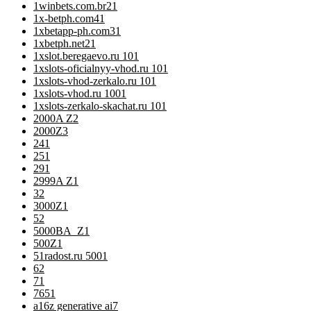
1winbets.com.br2
1
1x-betph.com4
1
1xbetapp-ph.com3
1
1xbetph.net2
1
1xslot.beregaevo.ru 10
1
1xslots-oficialnyy-vhod.ru 10
1
1xslots-vhod-zerkalo.ru 10
1
1xslots-vhod.ru 100
1
1xslots-zerkalo-skachat.ru 10
1
2000A Z
2
2000Z
3
24
1
25
1
29
1
2999A Z
1
3
2
3000Z
1
5
2
5000BA_Z
1
500Z
1
51radost.ru 500
1
6
2
7
1
76
51
a16z generative ai
7