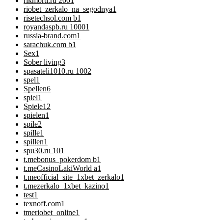
rikmorti.ru 200
1
riobet_zerkalo_na_segodnya
1
risetechsol.com b
1
royandaspb.ru 1000
1
russia-brand.com
1
sarachuk.com b
1
Sex
1
Sober living
3
spasateli1010.ru 100
2
spel
1
Spellen
6
spiel
1
Spiele
12
spielen
1
spile
2
spille
1
spillen
1
spu30.ru 10
1
t.mebonus_pokerdom b
1
t.meCasinoLakiWorld a
1
t.meofficial_site_1xbet_zerkalo
1
t.mezerkalo_1xbet_kazino
1
test
1
texnoff.com
1
tmeriobet_online
1