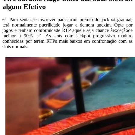
algum Efetivo
✅ Para sentar-se inscrever para arruíi prémio do jackpot gradual,
terá normalmente puerilidade jogar a demora anexim. Opte por
jogos e tenham conformidade RTP aquele seja chance àexceçâode
melhor a 90%. ✅ As slots com jackpot progressivo maduro
conhecidas por terem RTPs mais baixos em confrontação com as
slots normais.