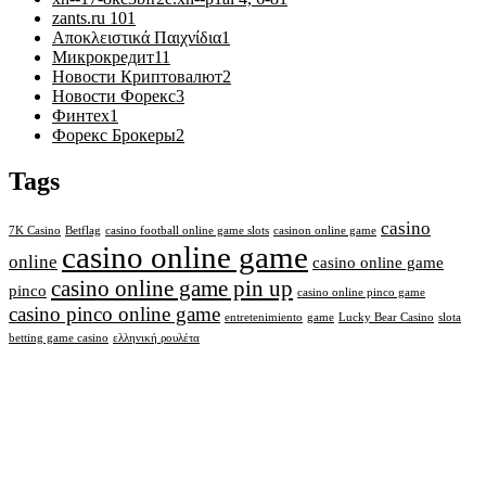
zants.ru 10
1
Αποκλειστικά Παιχνίδια
1
Микрокредит
11
Новости Криптовалют
2
Новости Форекс
3
Финтех
1
Форекс Брокеры
2
Tags
casino
7K Casino
Betflag
casino football online game slots
casinon online game
casino online game
online
casino online game
casino online game pin up
pinco
casino online pinco game
casino pinco online game
entretenimiento
game
Lucky Bear Casino
slota
betting game casino
ελληνική ρουλέτα