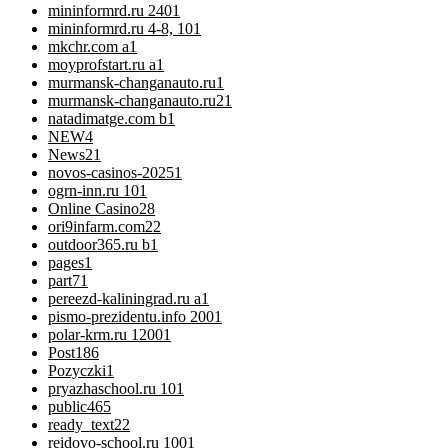
mininformrd.ru 240
1
mininformrd.ru 4-8, 10
1
mkchr.com a
1
moyprofstart.ru a
1
murmansk-changanauto.ru
1
murmansk-changanauto.ru2
1
natadimatge.com b
1
NEW
4
News
21
novos-casinos-2025
1
ogrn-inn.ru 10
1
Online Casino
28
ori9infarm.com2
2
outdoor365.ru b
1
pages
1
part7
1
pereezd-kaliningrad.ru a
1
pismo-prezidentu.info 200
1
polar-krm.ru 1200
1
Post
186
Pozyczki
1
pryazhaschool.ru 10
1
public
465
ready_text
22
reidovo-school.ru 100
1