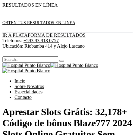
RESULTADOS EN LÍNEA
OBTEN TUS RESULTADOS EN LINEA
IR A PLATAFORMA DE RESULTADOS
Telefonos:
+593 93 918 0757
Ubicación:
Riobamba 414 y Alejo Lascano
Inicio
Sobre Nosotros
Especialidades
Contacto
Aprestar Slots Grátis: 32,178+
Código de bônus Blaze777 2024
Slots Online Gratuitos Sem