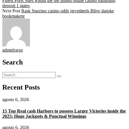
Finest Ports Sites within the the united online casino minimum
deposit 1 states
Next Post
Rask Starzino casino odds jævnførels Blive danske
bookmakere
admnlxgxn
Search
Recent Posts
agosto 6, 2026
15 Top Real cash Harbors to possess Larger Victories inside the
2025: Huge Jackpots & Punctual Winnings
agosto 6, 2026