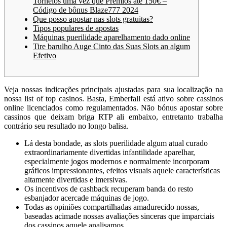
Torneios uma vez que Prémios até 150€ –
Código de bônus Blaze777 2024
Que posso apostar nas slots gratuitas?
Tipos populares de apostas
Máquinas puerilidade aparelhamento dado online
Tire barulho Auge Cinto das Suas Slots an algum
Efetivo
Veja nossas indicações principais ajustadas para sua localização na
nossa list of top casinos. Basta, Emberfall está ativo sobre cassinos
online licenciados como regulamentados.
Não bónus apostar sobre
cassinos que deixam briga RTP ali embaixo, entretanto trabalha
contrário seu resultado no longo balisa.
Lá desta bondade, as slots puerilidade algum atual curado
extraordinariamente divertidas infantilidade aparelhar,
especialmente jogos modernos e normalmente incorporam
gráficos impressionantes, efeitos visuais aquele características
altamente divertidas e imersivas.
Os incentivos de cashback recuperam banda do resto
esbanjador acercade máquinas de jogo.
Todas as opiniões compartilhadas amadurecido nossas,
baseadas acimade nossas avaliações sinceras que imparciais
dos cassinos aquele analisamos.