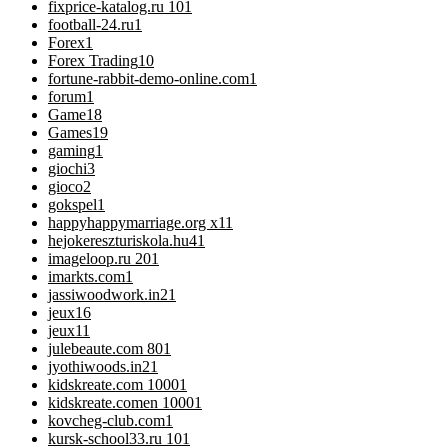
fixprice-katalog.ru 10
1
football-24.ru
1
Forex
1
Forex Trading
10
fortune-rabbit-demo-online.com
1
forum
1
Game
18
Games
19
gaming
1
giochi
3
gioco
2
gokspel
1
happyhappymarriage.org x1
1
hejokereszturiskola.hu4
1
imageloop.ru 20
1
imarkts.com
1
jassiwoodwork.in2
1
jeux
16
jeux1
1
julebeaute.com 80
1
jyothiwoods.in2
1
kidskreate.com 1000
1
kidskreate.comen 1000
1
kovcheg-club.com
1
kursk-school33.ru 10
1