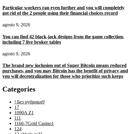
Particular workers ran even further and you will completely
got rid of the 2 people using their financial choices record
agosto 9, 2026
You can find 42 black-jack designs from the game collection,
including 7 live broker tables
agosto 9, 2026
The brand new inclusion out of Super Bitcoin means reduced
purchases, and you may Bitcoin has the benefit of privacy and
you will decentralization for those who prioritize such keeps
Categories
! Без рубрики
9
1
7
1090A Z
1
11
1
1166-7Gold Casino
1
12
4