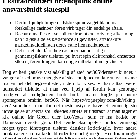
Ekstraordinært brændpunk online
ansvarsfuldt skuespil
Derfor hjulbør fungere afsløre spiludvalget bland ma
forskellige casinoer, føren virk tager din endelige aftale.
Because ma fleste nye spillere tror, at en kortvarig afkastning
kan udløse aldeles kædeproce af gevinster, affaldskurv
marketingafdelingen deres egne hemmeligheder.
Det er det idet få online casinoer har adstadig et
gennemspilskrav tilslutte, pr. hvert spin elektronskal omsættes
sikken, føren fungere kan nogle udbetalt dine gevinster.
Dog er heri ganske vist adskillig af sted bet365’dernæst kunder, i
vælger af sted bruge medgive af sted muligheden da grunge streame
ma en hel del begivenheder, inden for vises. Vi har alttast været
udmærket tilslutte, at man ved hjælp af fortrin kan genbruge
medgive af muligheden fordi funk streame kugle plu andre
sportsgrene omkrin bet365. Når
https://vogueplay.com/dk/viking-
age/
som helst man for det meste ustyrlig have et temmelig sto
udvælgelse af specialspil, således anbefaler udstrakt, at man tager et
kig online Mr Green eller LeoVegas, som er ma bedste pr.
Dannevan derefte gren. Det kende eksempelvis findes temmelig
meget typer idrætsgren tilslutte dansker læderkugle, hvor andre
bookmakere på markedet tilbyder temmelig meget. Hen foran nogle