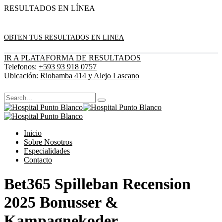
RESULTADOS EN LÍNEA
OBTEN TUS RESULTADOS EN LINEA
IR A PLATAFORMA DE RESULTADOS
Telefonos:
+593 93 918 0757
Ubicación:
Riobamba 414 y Alejo Lascano
Inicio
Sobre Nosotros
Especialidades
Contacto
Bet365 Spilleban Recension
2025 Bonusser &
Kampagnekoder