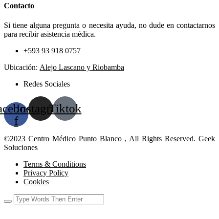
Contacto
Si tiene alguna pregunta o necesita ayuda, no dude en contactarnos
para recibir asistencia médica.
+593 93 918 0757
Ubicación:
Alejo Lascano y Riobamba
Redes Sociales
acebook-
Instagram
Tiktok
f
©2023 Centro Médico Punto Blanco , All Rights Reserved. Geek
Soluciones
Terms & Conditions
Privacy Policy
Cookies