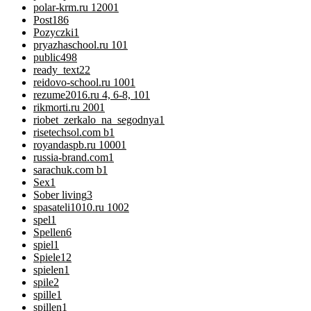
polar-krm.ru 1200
1
Post
186
Pozyczki
1
pryazhaschool.ru 10
1
public
498
ready_text
22
reidovo-school.ru 100
1
rezume2016.ru 4, 6-8, 10
1
rikmorti.ru 200
1
riobet_zerkalo_na_segodnya
1
risetechsol.com b
1
royandaspb.ru 1000
1
russia-brand.com
1
sarachuk.com b
1
Sex
1
Sober living
3
spasateli1010.ru 100
2
spel
1
Spellen
6
spiel
1
Spiele
12
spielen
1
spile
2
spille
1
spillen
1