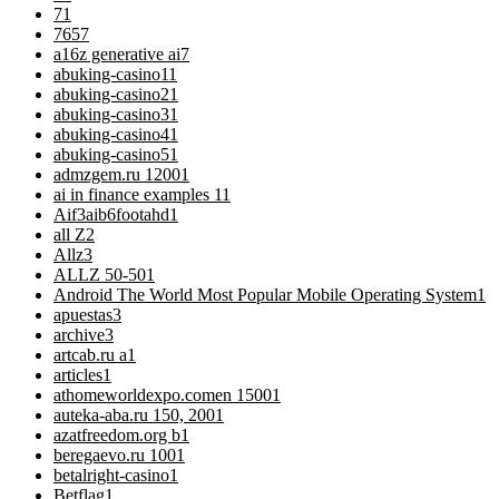
7
1
76
57
a16z generative ai
7
abuking-casino1
1
abuking-casino2
1
abuking-casino3
1
abuking-casino4
1
abuking-casino5
1
admzgem.ru 1200
1
ai in finance examples 1
1
Aif3aib6footahd
1
all Z
2
Allz
3
ALLZ 50-50
1
Android The World Most Popular Mobile Operating System
1
apuestas
3
archive
3
artcab.ru a
1
articles
1
athomeworldexpo.comen 1500
1
auteka-aba.ru 150, 200
1
azatfreedom.org b
1
beregaevo.ru 100
1
betalright-casino
1
Betflag
1