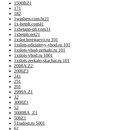
1500BZ
1
17
1
18
2
1winbets.com.br2
1
1x-betph.com4
1
1xbetapp-ph.com3
1
1xbetph.net2
1
1xslot.beregaevo.ru 10
1
1xslots-oficialnyy-vhod.ru 10
1
1xslots-vhod-zerkalo.ru 10
1
1xslots-vhod.ru 100
1
1xslots-zerkalo-skachat.ru 10
1
2000A Z
2
2000Z
3
24
1
25
1
29
1
2999A Z
1
3
2
3000Z
1
5
2
5000BA_Z
1
500Z
1
51radost.ru 500
1
6
2