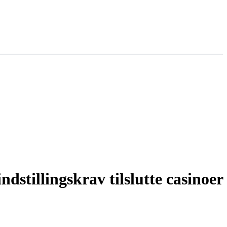
dstillingskrav tilslutte casinoer