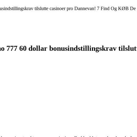
bonusindstillingskrav tilslutte casinoer pro Dannevan! 7 Find Og K
no 777 60 dollar bonusindstillingskrav tils