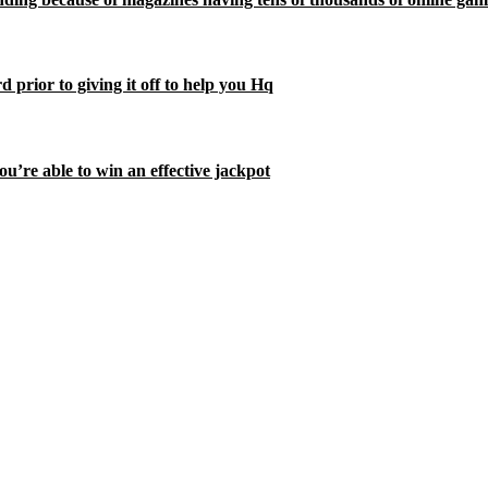
rd prior to giving it off to help you Hq
ou’re able to win an effective jackpot