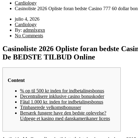
Cardiology
Casinoliste 2026 Opliste foran bedste Casino 777 60 dollar 
julio 4, 2026
Cardiology
By:
admnlxgxn
No Comments
Casinoliste 2026 Opliste foran bedste Casi
De BEDSTE TILBUD Online
Content
% op til 500 kr inden for indbetalingsbonus
Decentralisere inklusive casino bonuskoder
Fåtal 1.000 kr. inden for indbetalingsbonus
Trinbaserede velkomstbonusser
Bersærk fungere have den bedste oplevelse?
Udpege et kasino med danskamerikaner licens