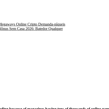
 Megaways Online Cripto Demanda-níqueis
 Bônus Sem Casa 2026: Batedor Qualquer
tending because of magazines having tens of thousands of online 