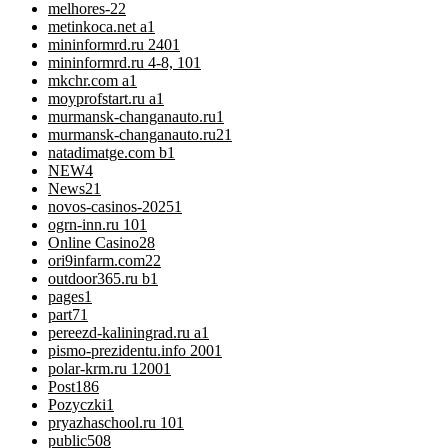
melhores-2
2
metinkoca.net a
1
mininformrd.ru 240
1
mininformrd.ru 4-8, 10
1
mkchr.com a
1
moyprofstart.ru a
1
murmansk-changanauto.ru
1
murmansk-changanauto.ru2
1
natadimatge.com b
1
NEW
4
News
21
novos-casinos-2025
1
ogrn-inn.ru 10
1
Online Casino
28
ori9infarm.com2
2
outdoor365.ru b
1
pages
1
part7
1
pereezd-kaliningrad.ru a
1
pismo-prezidentu.info 200
1
polar-krm.ru 1200
1
Post
186
Pozyczki
1
pryazhaschool.ru 10
1
public
508