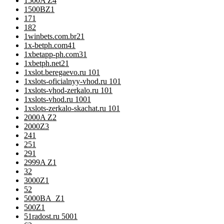
1500A Z
4
1500BZ
1
17
1
18
2
1winbets.com.br2
1
1x-betph.com4
1
1xbetapp-ph.com3
1
1xbetph.net2
1
1xslot.beregaevo.ru 10
1
1xslots-oficialnyy-vhod.ru 10
1
1xslots-vhod-zerkalo.ru 10
1
1xslots-vhod.ru 100
1
1xslots-zerkalo-skachat.ru 10
1
2000A Z
2
2000Z
3
24
1
25
1
29
1
2999A Z
1
3
2
3000Z
1
5
2
5000BA_Z
1
500Z
1
51radost.ru 500
1