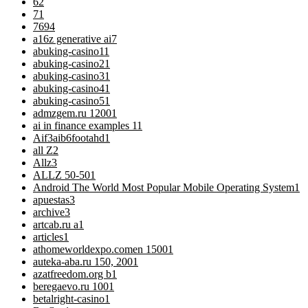
6
2
7
1
76
94
a16z generative ai
7
abuking-casino1
1
abuking-casino2
1
abuking-casino3
1
abuking-casino4
1
abuking-casino5
1
admzgem.ru 1200
1
ai in finance examples 1
1
Aif3aib6footahd
1
all Z
2
Allz
3
ALLZ 50-50
1
Android The World Most Popular Mobile Operating System
1
apuestas
3
archive
3
artcab.ru a
1
articles
1
athomeworldexpo.comen 1500
1
auteka-aba.ru 150, 200
1
azatfreedom.org b
1
beregaevo.ru 100
1
betalright-casino
1