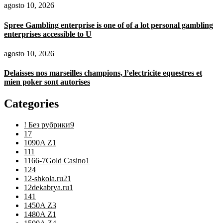
agosto 10, 2026
Spree Gambling enterprise is one of of a lot personal gambling
enterprises accessible to U
agosto 10, 2026
Delaisses nos marseilles champions, l’electricite equestres et
mien poker sont autorises
Categories
! Без рубрики
9
1
7
1090A Z
1
11
1
1166-7Gold Casino
1
12
4
12-shkola.ru2
1
12dekabrya.ru
1
14
1
1450A Z
3
1480A Z
1