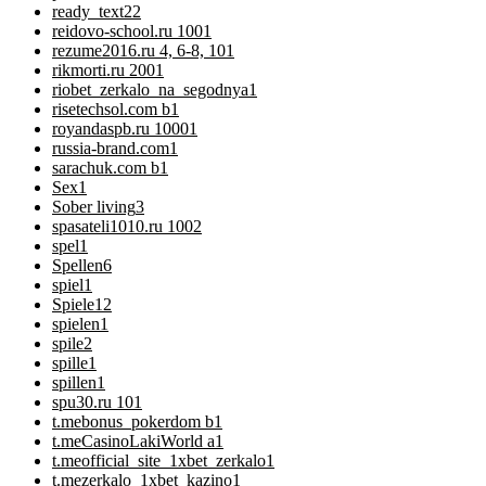
ready_text
22
reidovo-school.ru 100
1
rezume2016.ru 4, 6-8, 10
1
rikmorti.ru 200
1
riobet_zerkalo_na_segodnya
1
risetechsol.com b
1
royandaspb.ru 1000
1
russia-brand.com
1
sarachuk.com b
1
Sex
1
Sober living
3
spasateli1010.ru 100
2
spel
1
Spellen
6
spiel
1
Spiele
12
spielen
1
spile
2
spille
1
spillen
1
spu30.ru 10
1
t.mebonus_pokerdom b
1
t.meCasinoLakiWorld a
1
t.meofficial_site_1xbet_zerkalo
1
t.mezerkalo_1xbet_kazino
1