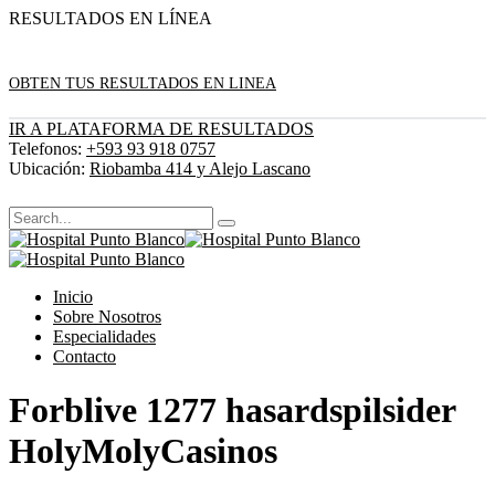
RESULTADOS EN LÍNEA
OBTEN TUS RESULTADOS EN LINEA
IR A PLATAFORMA DE RESULTADOS
Telefonos:
+593 93 918 0757
Ubicación:
Riobamba 414 y Alejo Lascano
Inicio
Sobre Nosotros
Especialidades
Contacto
Forblive 1277 hasardspilsider
HolyMolyCasinos